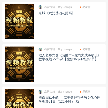
易善古籍（微:yishanguji）
易课堂
东城《六爻基础与提高》
易善古籍（微:yishanguji）
易课堂
散人老师六爻《资财丰—股彩大成终极班》
教学视频 22节课【股票16节➕彩票6节】
易善古籍（微:yishanguji）
易课堂
熊辉周易全解——基于数理哲学与文化心理
学视频51集（122小时）💰9