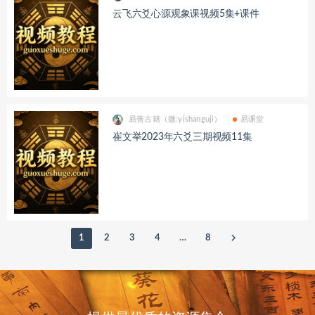
云飞六爻心源观象课视频5集+课件
易善古籍（微:yishanguji）
易课堂
崔文举2023年六爻三期视频11集
1
2
3
4
…
8