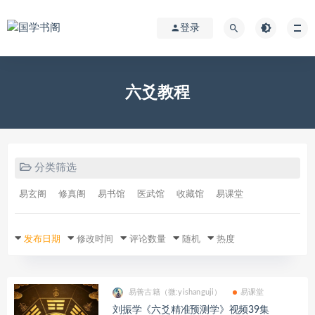
登录
六爻教程
分类筛选
易玄阁
修真阁
易书馆
医武馆
收藏馆
易课堂
发布日期
修改时间
评论数量
随机
热度
易善古籍（微:yishanguji）
易课堂
刘振学《六爻精准预测学》视频39集