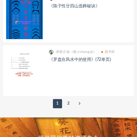
《陈子性廿四山造葬秘诀》
易善古籍（微:yishanguji）
易书馆
《罗盘在风水中的使用》(72单页)
1
2