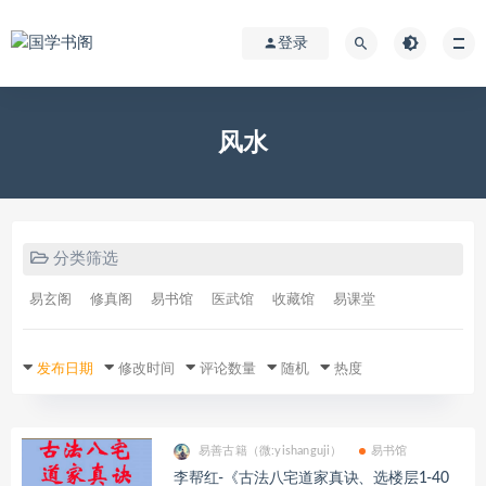
登录
风水
分类筛选
易玄阁
修真阁
易书馆
医武馆
收藏馆
易课堂
发布日期
修改时间
评论数量
随机
热度
易善古籍（微:yishanguji）
易书馆
李帮红-《古法八宅道家真诀、选楼层1-40