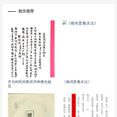
相关推荐
开光科民间鲁班开神佛光秘
《南传普庵水法》
旨