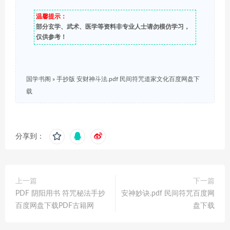
温馨提示：
部分玄学、武术、医学等资料非专业人士请勿模仿学习，
仅供参考！
国学书阁
»
手抄版 安财神斗法.pdf 民间符咒道家文化百度网盘下
载
分享到：
上一篇
下一篇
PDF 阴阳用书 符咒秘法手抄
安神妙诀.pdf 民间符咒百度网
百度网盘下载PDF古籍网
盘下载