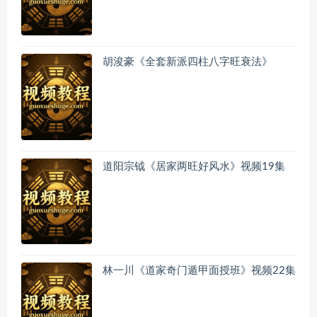
胡浚豪《全套新派四柱八字旺衰法》
道阳宗钺《居家两旺好风水》视频19集
林一川《道家奇门遁甲面授班》视频22集