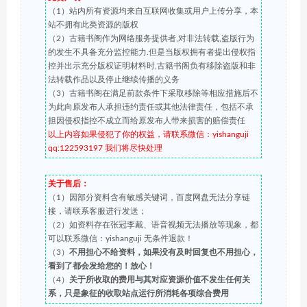
（1）站内所有资源均来自互联网收集或用户上传分享，本
站不拥有此类资源的版权
（2）古籍书阁作为网络服务提供者,对非法转载,盗版行为
的发生不具备充分监控能力.但是当版权拥有者提出侵权指
控并出示充分版权证明材料时,古籍书阁负有移除盗版和非
法转载作品以及停止继续传播的义务
（3）古籍书阁在满足前款条件下采取移除等相应措施后不
为此向原发布人承担违约责任或其他法律责任，包括不承
担因侵权指控不成立而给原发布人带来损害的赔偿责任
以上内容如果侵犯了你的权益，请联系微信：yishanguji
qq:122593197 我们将尽快处理
关于售后：
（1）因部分资料含有敏感关键词，百度网盘无法分享链
接，请联系客服进行发送；
（2）如资料存在张冠李戴、语音视频无法播放等现象，都
可以联系微信：yishanguji 无条件退款！
（3）
不用担心不给资料，如果没有及时回复也不用担心，
看到了都会发给您的！放心！
（4）
关于所收取的费用与其对应资源价值不发生任何关
系，只是象征的收取站点运行所消耗各项综合费用