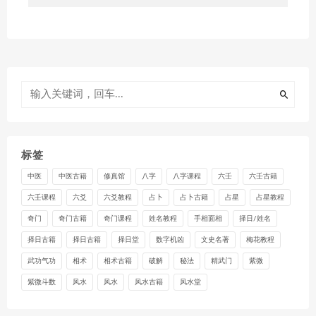
标签
中医
中医古籍
修真馆
八字
八字课程
六壬
六壬古籍
六壬课程
六爻
六爻教程
占卜
占卜古籍
占星
占星教程
奇门
奇门古籍
奇门课程
姓名教程
手相面相
择日/姓名
择日古籍
择日古籍
择日堂
数字机凶
文史名著
梅花教程
武功气功
相术
相术古籍
破解
秘法
精武门
紫微
紫微斗数
风水
风水
风水古籍
风水堂