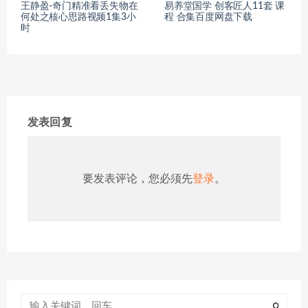
王静盈-奇门精准看丢失物在
易养堂国学 创客匠人11套 课
何处之核心思路视频1集3小
程 合集百度网盘下载
时
发表回复
要发表评论，您必须先
登录
。