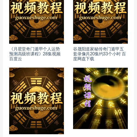
《月星堂奇门遁甲个人运势
谷晟阳道家秘传奇门遁甲五
预测高级班课程》28集视频
套录像共20集约33个小时 百
百度云
度网盘下载