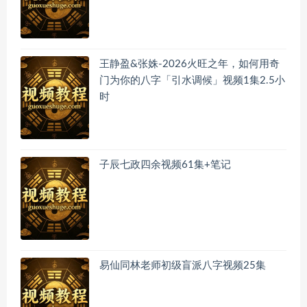
王静盈&张姝-2026火旺之年，如何用奇
门为你的八字「引水调候」视频1集2.5小
时
子辰七政四余视频61集+笔记
易仙同林老师初级盲派八字视频25集