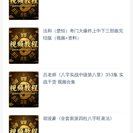
法和（楚恒）奇门大爆炸上中下三部曲完
结版（视频+资料）
吕老师《八字实战中级第八章》353集 实
战干货 视频合集
胡浚豪《全套新派四柱八字旺衰法》