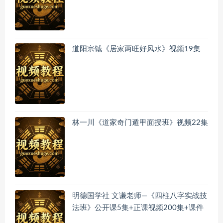
道阳宗钺《居家两旺好风水》视频19集
林一川《道家奇门遁甲面授班》视频22集
明德国学社 文谦老师—《四柱八字实战技
法班》公开课5集+正课视频200集+课件