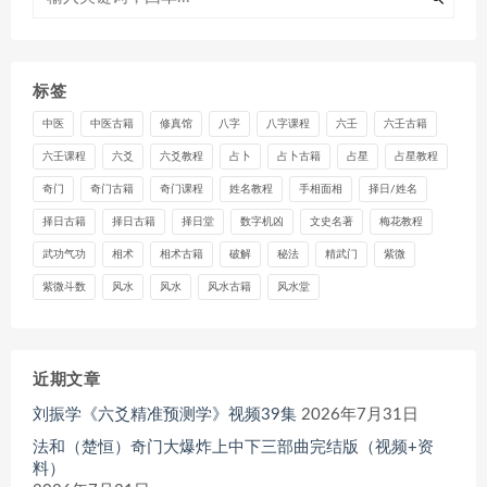
标签
中医
中医古籍
修真馆
八字
八字课程
六壬
六壬古籍
六壬课程
六爻
六爻教程
占卜
占卜古籍
占星
占星教程
奇门
奇门古籍
奇门课程
姓名教程
手相面相
择日/姓名
择日古籍
择日古籍
择日堂
数字机凶
文史名著
梅花教程
武功气功
相术
相术古籍
破解
秘法
精武门
紫微
紫微斗数
风水
风水
风水古籍
风水堂
近期文章
刘振学《六爻精准预测学》视频39集
2026年7月31日
法和（楚恒）奇门大爆炸上中下三部曲完结版（视频+资
料）