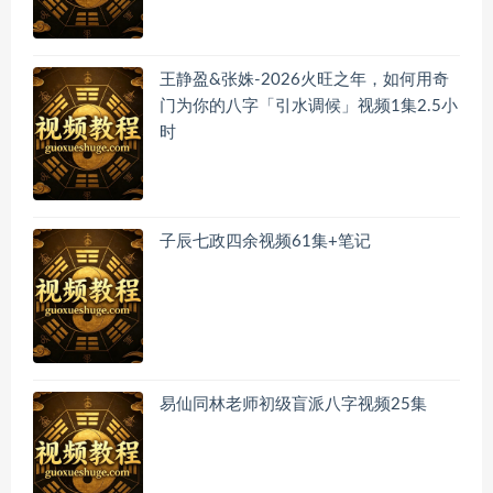
王静盈&张姝-2026火旺之年，如何用奇
门为你的八字「引水调候」视频1集2.5小
时
子辰七政四余视频61集+笔记
易仙同林老师初级盲派八字视频25集