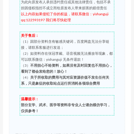
为此向原发布人承担违约责任或其他法律责任，包括不承
担因侵权指控不成立而给原发布人带来损害的赔偿责任
以上内容如果侵犯了你的权益，请联系微信：yishanguji
qq:122593197 我们将尽快处理
关于售后：
（1）因部分资料含有敏感关键词，百度网盘无法分享链
接，请联系客服进行发送；
（2）如资料存在张冠李戴、语音视频无法播放等现象，都
可以联系微信：yishanguji 无条件退款！
（3）
不用担心不给资料，如果没有及时回复也不用担心，
看到了都会发给您的！放心！
（4）
关于所收取的费用与其对应资源价值不发生任何关
系，只是象征的收取站点运行所消耗各项综合费用
温馨提示：
部分玄学、武术、医学等资料非专业人士请勿模仿学习，
仅供参考！