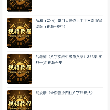
法和（楚恒）奇门大爆炸上中下三部曲完
结版（视频+资料）
吕老师《八字实战中级第八章》353集 实
战干货 视频合集
胡浚豪《全套新派四柱八字旺衰法》