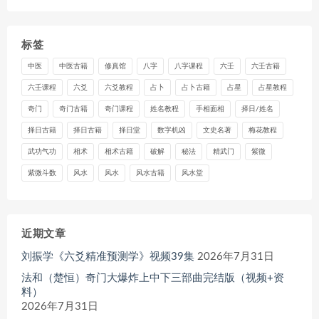
标签
中医
中医古籍
修真馆
八字
八字课程
六壬
六壬古籍
六壬课程
六爻
六爻教程
占卜
占卜古籍
占星
占星教程
奇门
奇门古籍
奇门课程
姓名教程
手相面相
择日/姓名
择日古籍
择日古籍
择日堂
数字机凶
文史名著
梅花教程
武功气功
相术
相术古籍
破解
秘法
精武门
紫微
紫微斗数
风水
风水
风水古籍
风水堂
近期文章
刘振学《六爻精准预测学》视频39集
2026年7月31日
法和（楚恒）奇门大爆炸上中下三部曲完结版（视频+资
料）
2026年7月31日