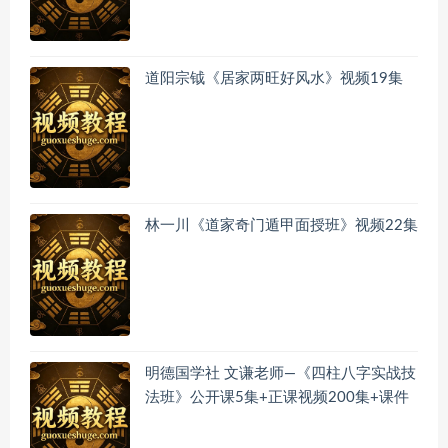
道阳宗钺《居家两旺好风水》视频19集
林一川《道家奇门遁甲面授班》视频22集
明德国学社 文谦老师—《四柱八字实战技
法班》公开课5集+正课视频200集+课件