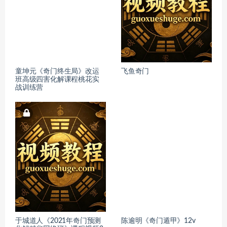
童坤元《奇门终生局》改运
飞鱼奇门
班高级四害化解课程桃花实
战训练营
于城道人《2021年奇门预测
陈逾明《奇门遁甲》12v