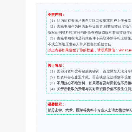
免责声明：
（1）站内所有资源均来自互联网收集或用户上传分享
（2）古籍书阁作为网络服务提供者,对非法转载,盗
版权证明材料时,古籍书阁负有移除盗版和非法转载作
（3）古籍书阁在满足前款条件下采取移除等相应措施
不成立而给原发布人带来损害的赔偿责任
以上内容如果侵犯了你的权益，请联系微信：yishanguji 
关于售后：
（1）因部分资料含有敏感关键词，百度网盘无法分享
（2）如资料存在张冠李戴、语音视频无法播放等现象，都可
（3）
不用担心不给资料，如果没有及时回复也不用担
（4）
关于所收取的费用与其对应资源价值不发生任何
温馨提示：
部分玄学、武术、医学等资料非专业人士请勿模仿学