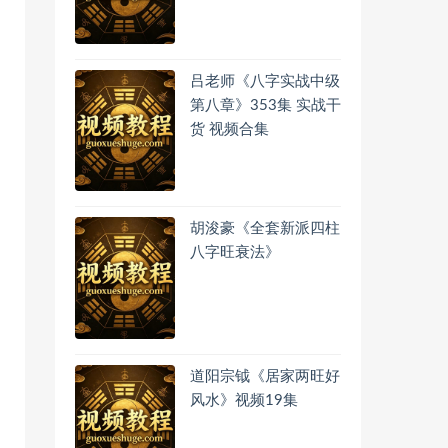
吕老师《八字实战中级
第八章》353集 实战干
货 视频合集
胡浚豪《全套新派四柱
八字旺衰法》
道阳宗钺《居家两旺好
风水》视频19集