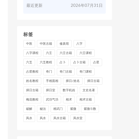
最近更新
2026年07月31日
标签
中医
中医古籍
修真馆
八字
八字课程
六壬
六壬古籍
六壬课程
六爻
六爻教程
占卜
占卜古籍
占星
占星教程
奇门
奇门古籍
奇门课程
姓名教程
手相面相
择日/姓名
择日古籍
择日古籍
择日堂
数字机凶
文史名著
梅花教程
武功气功
相术
相术古籍
破解
秘法
精武门
紫微
紫微斗数
风水
风水
风水古籍
风水堂