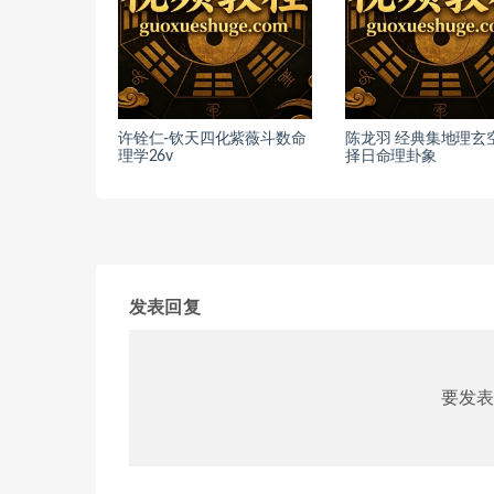
许铨仁-钦天四化紫薇斗数命
陈龙羽 经典集地理玄
理学26v
择日命理卦象
发表回复
要发表