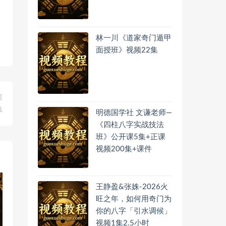
林一川《道家奇门遁甲
面授班》视频22集
篇
集
明德国学社 文谦老师—
《四柱八字实战技法
班》公开课5集+正课
视频200集+课件
王静盈&张姝-2026火
旺之年，如何用奇门为
你的八字「引水调候」
视频1集2.5小时