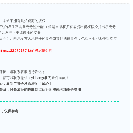
，本站不拥有此类资源的版权
版行为的发生不具备充分监控能力.但是当版权拥有者提出侵权指控并出示充分
品以及停止继续传播的义务
后不为此向原发布人承担违约责任或其他法律责任，包括不承担因侵权指控
qq:122593197 我们将尽快处理
链接，请联系客服进行发送；
以联系微信：yishanguji 无条件退款！
心，看到了都会发给您的！放心！
关系，只是象征的收取站点运行所消耗各项综合费用
习，仅供参考！