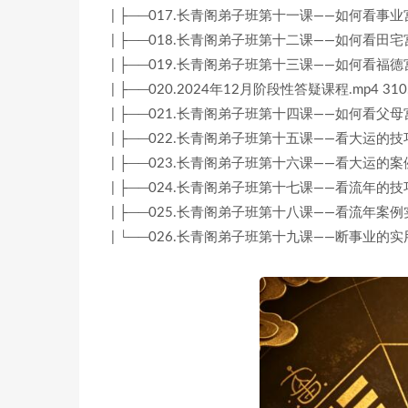
| ├──017.长青阁弟子班第十一课——如何看事业宫.m
| ├──018.长青阁弟子班第十二课——如何看田宅宫.m
| ├──019.长青阁弟子班第十三课——如何看福德宫.m
| ├──020.2024年12月阶段性答疑课程.mp4 310
| ├──021.长青阁弟子班第十四课——如何看父母宫.m
| ├──022.长青阁弟子班第十五课——看大运的技巧理
| ├──023.长青阁弟子班第十六课——看大运的案例实
| ├──024.长青阁弟子班第十七课——看流年的技巧理
| ├──025.长青阁弟子班第十八课——看流年案例实操
| └──026.长青阁弟子班第十九课——断事业的实用技