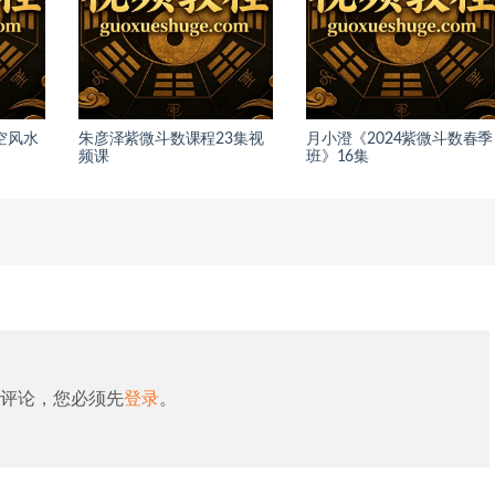
空风水
朱彦泽紫微斗数课程23集视
月小澄《2024紫微斗数春季
频课
班》16集
评论，您必须先
登录
。