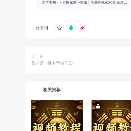
国学书阁
»
长青阁紫微斗数弟子班课程视频26集 百度云
分享到：
上一篇
吕老师《姓名学弟子班》
相关推荐