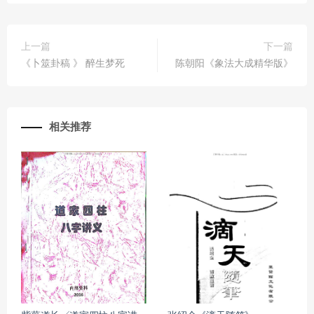
上一篇
下一篇
《卜筮卦稿 》 醉生梦死
陈朝阳《象法大成精华版》
相关推荐