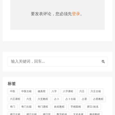
要发表评论，您必须先
登录
。
标签
中医
中医古籍
修真馆
八字
八字课程
六壬
六壬古籍
六壬课程
六爻
六爻教程
占卜
占卜古籍
占星
占星教程
奇门
奇门古籍
奇门课程
姓名教程
手相面相
择日/姓名
择日古籍
择日古籍
择日堂
数字机凶
文史名著
梅花教程