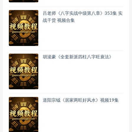
吕老师《八字实战中级第八章》353集 实
战干货 视频合集
胡浚豪《全套新派四柱八字旺衰法》
道阳宗钺《居家两旺好风水》视频19集