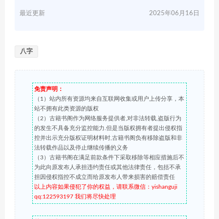
最近更新
2025年06月16日
八字
免责声明：
（1）站内所有资源均来自互联网收集或用户上传分享，本
站不拥有此类资源的版权
（2）古籍书阁作为网络服务提供者,对非法转载,盗版行为
的发生不具备充分监控能力.但是当版权拥有者提出侵权指
控并出示充分版权证明材料时,古籍书阁负有移除盗版和非
法转载作品以及停止继续传播的义务
（3）古籍书阁在满足前款条件下采取移除等相应措施后不
为此向原发布人承担违约责任或其他法律责任，包括不承
担因侵权指控不成立而给原发布人带来损害的赔偿责任
以上内容如果侵犯了你的权益，请联系微信：yishanguji
qq:122593197 我们将尽快处理