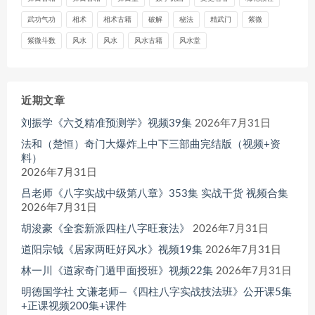
武功气功
相术
相术古籍
破解
秘法
精武门
紫微
紫微斗数
风水
风水
风水古籍
风水堂
近期文章
刘振学《六爻精准预测学》视频39集
2026年7月31日
法和（楚恒）奇门大爆炸上中下三部曲完结版（视频+资
料）
2026年7月31日
吕老师《八字实战中级第八章》353集 实战干货 视频合集
2026年7月31日
胡浚豪《全套新派四柱八字旺衰法》
2026年7月31日
道阳宗钺《居家两旺好风水》视频19集
2026年7月31日
林一川《道家奇门遁甲面授班》视频22集
2026年7月31日
明德国学社 文谦老师—《四柱八字实战技法班》公开课5集
+正课视频200集+课件