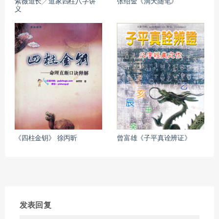
紫薇道长╱道家四柱八字讲
张绍金《滴天随笔》
义
《四柱金钥》 徐丙昕
曾富雄《子平真诠辨证》
发表回复