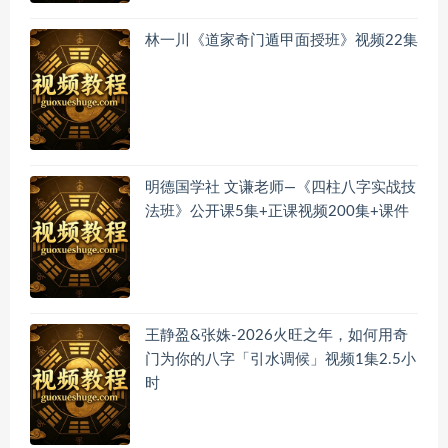
林一川《道家奇门遁甲面授班》视频22集
明德国学社 文谦老师—《四柱八字实战技
法班》公开课5集+正课视频200集+课件
王静盈&张姝-2026火旺之年，如何用奇
门为你的八字「引水调候」视频1集2.5小
时