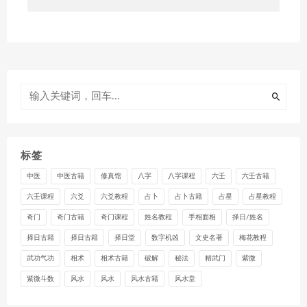
标签
中医
中医古籍
修真馆
八字
八字课程
六壬
六壬古籍
六壬课程
六爻
六爻教程
占卜
占卜古籍
占星
占星教程
奇门
奇门古籍
奇门课程
姓名教程
手相面相
择日/姓名
择日古籍
择日古籍
择日堂
数字机凶
文史名著
梅花教程
武功气功
相术
相术古籍
破解
秘法
精武门
紫微
紫微斗数
风水
风水
风水古籍
风水堂