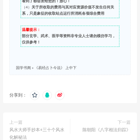
看到了都会发给您的！放心！
（4）
关于所收取的费用与其对应资源价值不发生任何关
系，只是象征的收取站点运行所消耗各项综合费用
温馨提示：
部分玄学、武术、医学等资料非专业人士请勿模仿学习，
仅供参考！
国学书阁
»
《易经占卜今说》 上中下
分享到：
上一篇
下一篇
风水大师手抄本+三十个风水
陈朝阳《八字相法归踪》
化解秘法