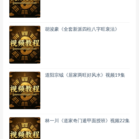
胡浚豪《全套新派四柱八字旺衰法》
道阳宗钺《居家两旺好风水》视频19集
林一川《道家奇门遁甲面授班》视频22集