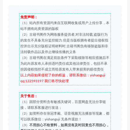
免责声明：
（1）站内所有资源均来自互联网收集或用户上传分享，本
站不拥有此类资源的版权
（2）古籍书阁作为网络服务提供者,对非法转载,盗版行为
的发生不具备充分监控能力.但是当版权拥有者提出侵权指
控并出示充分版权证明材料时,古籍书阁负有移除盗版和非
法转载作品以及停止继续传播的义务
（3）古籍书阁在满足前款条件下采取移除等相应措施后不
为此向原发布人承担违约责任或其他法律责任，包括不承
担因侵权指控不成立而给原发布人带来损害的赔偿责任
以上内容如果侵犯了你的权益，请联系微信：yishanguji
qq:122593197 我们将尽快处理
关于售后：
（1）因部分资料含有敏感关键词，百度网盘无法分享链
接，请联系客服进行发送；
（2）如资料存在张冠李戴、语音视频无法播放等现象，都
可以联系微信：yishanguji 无条件退款！
（3）
不用担心不给资料，如果没有及时回复也不用担心，