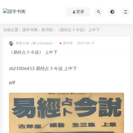
登录
当前位置：
国学书阁
易书馆
《易经占卜今说》 上中下
>
>
易善古籍（微:yishanguji）
易书馆
2025-06-17
《易经占卜今说》 上中下
zb21006453 易经占卜今说 上中下
pdf