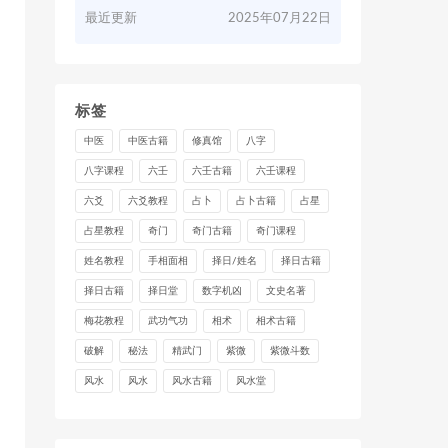
最近更新
2025年07月22日
标签
中医
中医古籍
修真馆
八字
八字课程
六壬
六壬古籍
六壬课程
六爻
六爻教程
占卜
占卜古籍
占星
占星教程
奇门
奇门古籍
奇门课程
姓名教程
手相面相
择日/姓名
择日古籍
择日古籍
择日堂
数字机凶
文史名著
梅花教程
武功气功
相术
相术古籍
破解
秘法
精武门
紫微
紫微斗数
风水
风水
风水古籍
风水堂