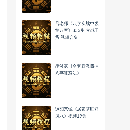
吕老师《八字实战中级
第八章》353集 实战干
货 视频合集
胡浚豪《全套新派四柱
八字旺衰法》
道阳宗钺《居家两旺好
风水》视频19集