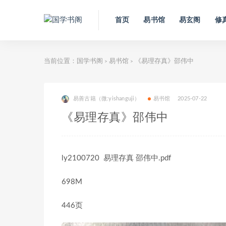
首页
易书馆
易玄阁
修
当前位置：
国学书阁
易书馆
《易理存真》邵伟中
>
>
易善古籍（微:yishanguji）
易书馆
2025-07-22
《易理存真》邵伟中
ly2100720 易理存真 邵伟中.pdf
698M
446页