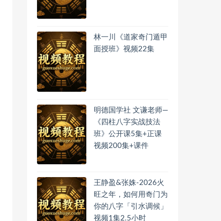
林一川《道家奇门遁甲
面授班》视频22集
明德国学社 文谦老师—
《四柱八字实战技法
班》公开课5集+正课
视频200集+课件
王静盈&张姝-2026火
旺之年，如何用奇门为
你的八字「引水调候」
视频1集2.5小时