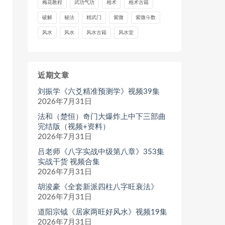
梅花教程
武功气功
相术
相术古籍
破解
秘法
精武门
紫微
紫微斗数
风水
风水
风水古籍
风水堂
近期文章
刘振学《六爻精准预测学》视频39集
2026年7月31日
法和（楚恒）奇门大爆炸上中下三部曲
完结版（视频+资料）
2026年7月31日
吕老师《八字实战中级第八章》353集
实战干货 视频合集
2026年7月31日
胡浚豪《全套新派四柱八字旺衰法》
2026年7月31日
道阳宗钺《居家两旺好风水》视频19集
2026年7月31日