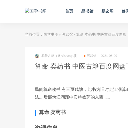
首页
易书馆
易玄阁
修
当前位置：
国学书阁
医武馆
算命 卖药书 中医古籍百度网盘
>
>
易善古籍（微:yishanguji）
医武馆
2021-05-09
算命 卖药书 中医古籍百度网盘
民间算命秘书 有三页残缺，此书为旧时走江湖算
法… 后部为江湖郎中卖特效药的东西……
算命 卖药书