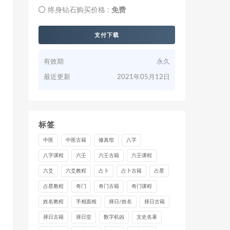
终身钻石购买价格 :
免费
支付下载
有效期
永久
最近更新
2021年05月12日
标签
中医
中医古籍
修真馆
八字
八字课程
六壬
六壬古籍
六壬课程
六爻
六爻教程
占卜
占卜古籍
占星
占星教程
奇门
奇门古籍
奇门课程
姓名教程
手相面相
择日/姓名
择日古籍
择日古籍
择日堂
数字机凶
文史名著