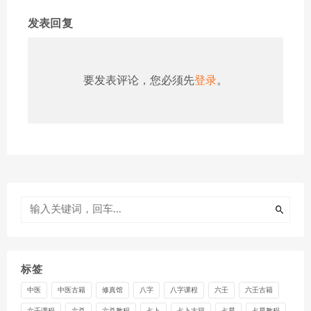
发表回复
要发表评论，您必须先
登录
。
标签
中医
中医古籍
修真馆
八字
八字课程
六壬
六壬古籍
六壬课程
六爻
六爻教程
占卜
占卜古籍
占星
占星教程