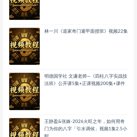
林一川《道家奇门遁甲面授班》视频22集
明德国学社 文谦老师—《四柱八字实战技
法班》公开课5集+正课视频200集+课件
王静盈&张姝-2026火旺之年，如何用奇
门为你的八字「引水调候」视频1集2.5小
时