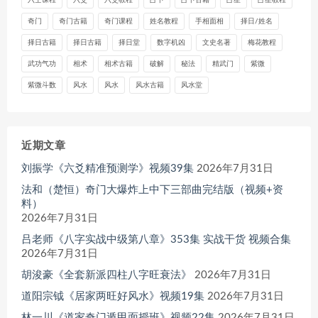
奇门
奇门古籍
奇门课程
姓名教程
手相面相
择日/姓名
择日古籍
择日古籍
择日堂
数字机凶
文史名著
梅花教程
武功气功
相术
相术古籍
破解
秘法
精武门
紫微
紫微斗数
风水
风水
风水古籍
风水堂
近期文章
刘振学《六爻精准预测学》视频39集
2026年7月31日
法和（楚恒）奇门大爆炸上中下三部曲完结版（视频+资
料）
2026年7月31日
吕老师《八字实战中级第八章》353集 实战干货 视频合集
2026年7月31日
胡浚豪《全套新派四柱八字旺衰法》
2026年7月31日
道阳宗钺《居家两旺好风水》视频19集
2026年7月31日
林一川《道家奇门遁甲面授班》视频22集
2026年7月31日