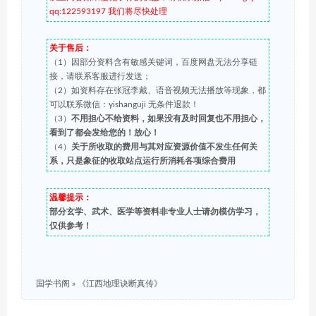
qq:122593197 我们将尽快处理
关于售后：
（1）因部分资料含有敏感关键词，百度网盘无法分享链
接，请联系客服进行发送；
（2）如资料存在张冠李戴、语音视频无法播放等现象，都
可以联系微信：yishanguji 无条件退款！
（3）
不用担心不给资料，如果没有及时回复也不用担心，
看到了都会发给您的！放心！
（4）
关于所收取的费用与其对应资源价值不发生任何关
系，只是象征的收取站点运行所消耗各项综合费用
温馨提示：
部分玄学、武术、医学等资料非专业人士请勿模仿学习，
仅供参考！
国学书阁
»
《江西地理诀断真传》