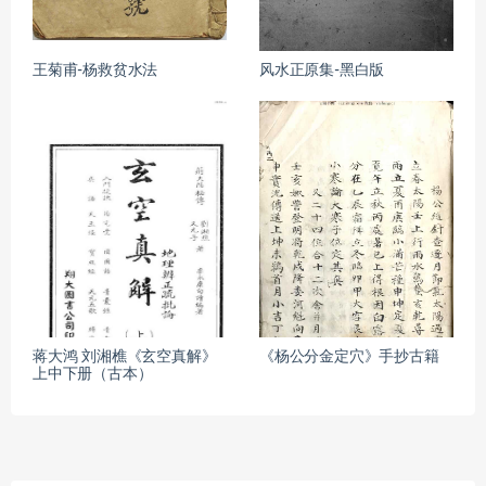
王菊甫-杨救贫水法
风水正原集-黑白版
蒋大鸿 刘湘樵《玄空真解》
《杨公分金定穴》手抄古籍
上中下册（古本）