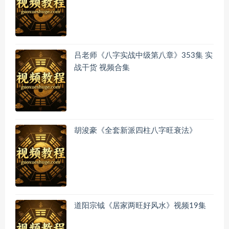
吕老师《八字实战中级第八章》353集 实
战干货 视频合集
胡浚豪《全套新派四柱八字旺衰法》
道阳宗钺《居家两旺好风水》视频19集