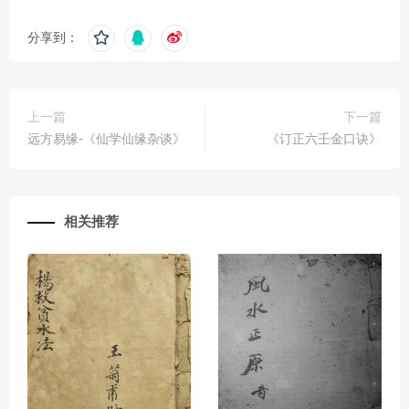
分享到：
上一篇
下一篇
远方易缘-《仙学仙缘杂谈》
《订正六壬金口诀》
相关推荐