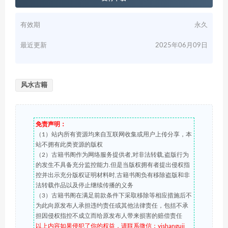
有效期
永久
最近更新
2025年06月09日
风水古籍
免责声明：
（1）站内所有资源均来自互联网收集或用户上传分享，本
站不拥有此类资源的版权
（2）古籍书阁作为网络服务提供者,对非法转载,盗版行为
的发生不具备充分监控能力.但是当版权拥有者提出侵权指
控并出示充分版权证明材料时,古籍书阁负有移除盗版和非
法转载作品以及停止继续传播的义务
（3）古籍书阁在满足前款条件下采取移除等相应措施后不
为此向原发布人承担违约责任或其他法律责任，包括不承
担因侵权指控不成立而给原发布人带来损害的赔偿责任
以上内容如果侵犯了你的权益，请联系微信：yishanguji