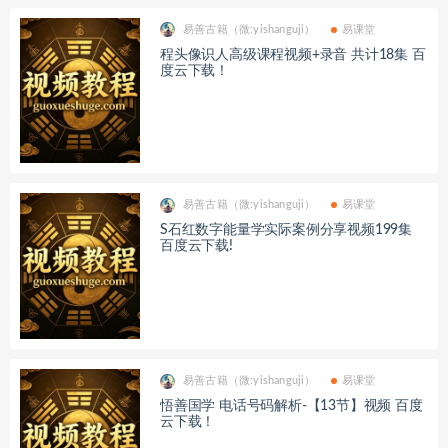
易善古籍（微:yishanguji）
易课堂
程头像识人高级课程视频+录音 共计18集 百
度云下载！
易善古籍（微:yishanguji）
易课堂
S石红数字能量学实际案例分享视频199集
百度云下载!
易善古籍（微:yishanguji）
易课堂
悟善国学 电话号码解析-【13节】视频 百度
云下载！