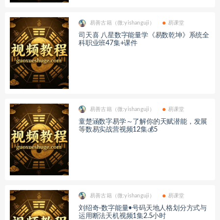
易善古籍（微:yishanguji）
易课堂
司天喜 八星数字能量学《易数乾坤》系统全
科职业班47集+课件
易善古籍（微:yishanguji）
易课堂
童楚涵数字易学～了解你的天赋潜能，发展
等数易实战营视频12集💰5
易善古籍（微:yishanguji）
易课堂
刘绍奇-数字能量•号码天地人格划分方式与
运用断法天机视频1集2.5小时