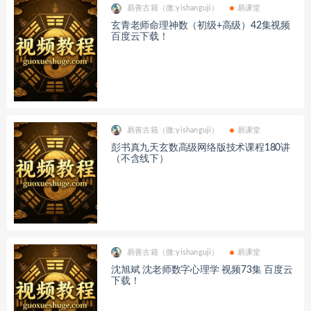
易善古籍（微:yishanguji）
易课堂
玄青老师命理神数（初级+高级）42集视频
百度云下载！
易善古籍（微:yishanguji）
易课堂
彭书真九天玄数高级网络版技术课程180讲
（不含线下）
易善古籍（微:yishanguji）
易课堂
沈旭斌 沈老师数字心理学 视频73集 百度云
下载！