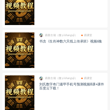
易善古籍（微:yishanguji）
易课堂
书含《生肖神数六天线上传承班》视频6集
易善古籍（微:yishanguji）
易课堂
刘氏数字奇门遁甲手机号预测视频8课+课件
百度云下载！