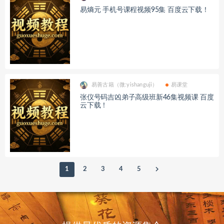
易熵元 手机号课程视频95集 百度云下载！
易善古籍（微:yishanguji）
易课堂
张仪号码吉凶弟子高级班新46集视频课 百度
云下载！
1
2
3
4
5