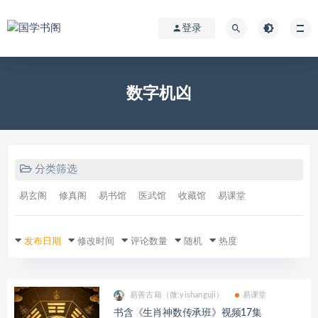
登录
数字机凶
分类筛选
易玄阁
修真阁
易书馆
医武馆
收藏馆
易课堂
发布日期
修改时间
评论数量
随机
热度
易善古籍（微:yishanguji）
易课堂
书含《生肖神数传承班》视频17集