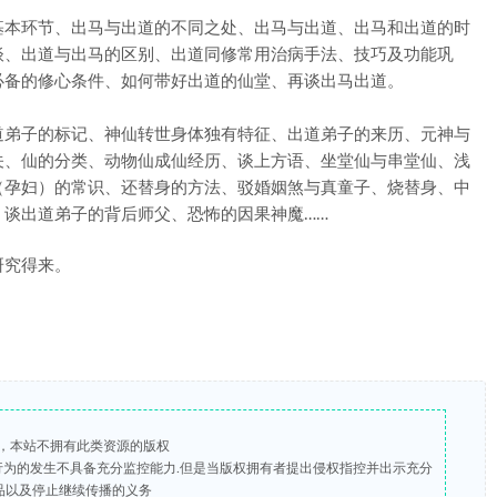
基本环节、出马与出道的不同之处、出马与出道、出马和出道的时
谈、出道与出马的区别、出道同修常用治病手法、技巧及功能巩
必备的修心条件、如何带好出道的仙堂、再谈出马出道。
道弟子的标记、神仙转世身体独有特征、出道弟子的来历、元神与
关、仙的分类、动物仙成仙经历、谈上方语、坐堂仙与串堂仙、浅
（孕妇）的常识、还替身的方法、驳婚姻煞与真童子、烧替身、中
谈出道弟子的背后师父、恐怖的因果神魔……
研究得来。
，本站不拥有此类资源的版权
版行为的发生不具备充分监控能力.但是当版权拥有者提出侵权指控并出示充分
品以及停止继续传播的义务