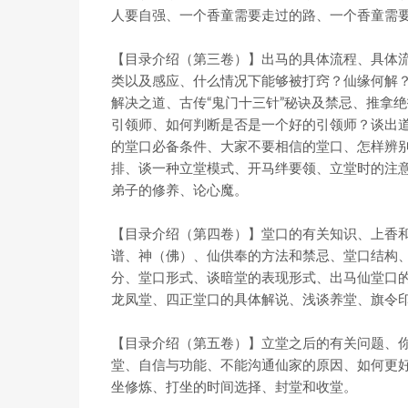
人要自强、一个香童需要走过的路、一个香童需
【目录介绍（第三卷）】出马的具体流程、具体
类以及感应、什么情况下能够被打窍？仙缘何解
解决之道、古传“鬼门十三针”秘诀及禁忌、推拿
引领师、如何判断是否是一个好的引领师？谈出
的堂口必备条件、大家不要相信的堂口、怎样辨
排、谈一种立堂模式、开马绊要领、立堂时的注意事
弟子的修养、论心魔。
【目录介绍（第四卷）】堂口的有关知识、上香
谱、神（佛）、仙供奉的方法和禁忌、堂口结构
分、堂口形式、谈暗堂的表现形式、出马仙堂口
龙凤堂、四正堂口的具体解说、浅谈养堂、旗令
【目录介绍（第五卷）】立堂之后的有关问题、
堂、自信与功能、不能沟通仙家的原因、如何更
坐修炼、打坐的时间选择、封堂和收堂。