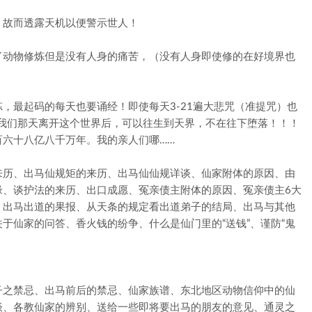
，故而透露天机以便警示世人！
了动物修炼但是没有人身的痛苦，（没有人身即使修的在好境界也
，最起码的每天也要诵经！即使每天3-21遍大悲咒（准提咒）也
确保我们那天离开这个世界后，可以往生到天界，不在往下堕落！！！
六十八亿八千万年。我的亲人们哪……
来历、出马仙规矩的来历、出马仙仙规详谈、仙家附体的原因、由
缘、谈护法的来历、出口成愿、冤亲债主附体的原因、冤亲债主6大
、出马出道的果报、从天条的规定看出道弟子的结局、出马与其他
于仙家的问答、香火钱的纷争、什么是仙门里的“送钱”、谨防“鬼
子之禁忌、出马前后的禁忌、仙家族谱、东北地区动物信仰中的仙
谈、各教仙家的辨别、送给一些即将要出马的朋友的意见、通灵之