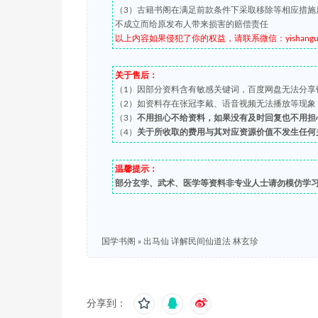
（3）古籍书阁在满足前款条件下采取移除等相应措施
不成立而给原发布人带来损害的赔偿责任
以上内容如果侵犯了你的权益，请联系微信：yishanguji 
关于售后：
（1）因部分资料含有敏感关键词，百度网盘无法分享
（2）如资料存在张冠李戴、语音视频无法播放等现象，都可
（3）
不用担心不给资料，如果没有及时回复也不用担
（4）
关于所收取的费用与其对应资源价值不发生任何
温馨提示：
部分玄学、武术、医学等资料非专业人士请勿模仿学
国学书阁
»
出马仙 详解民间仙道法 林玄珍
分享到：