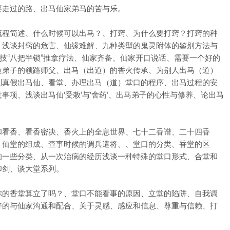
要走过的路、出马仙家弟马的苦与乐。
流程简述、什么时候可以出马？、打窍、为什么要打窍？打窍的种
？浅谈封窍的危害、仙缘难解、九种类型的鬼灵附体的鉴别方法与
绝技“八把半锁”推拿疗法、仙家齐备、仙家开口说话、需要一个好的
道弟子的领路师父、出马（出道）的香火传承、为别人出马（道）
别真假出马仙、看堂、办理出马（道）堂口的程序、出马过程的安
项、浅谈出马仙‘受敕’与‘舍药’、出马弟子的心性与修养、论出马
和看香、看香密决、香火上的全息世界、七十二香谱、二十四香
、仙堂的组成、查事时候的调兵遣将、、堂口的分类、香堂的区
的一些分类、从一次治病的经历浅谈一种特殊的堂口形式、合堂和
印剑、谈大堂系列。
你的香堂算立了吗？、堂口不能看事的原因、立堂的陷阱、自我调
好的与仙家沟通和配合、关于灵感、感应和信息、尊重与信赖、打