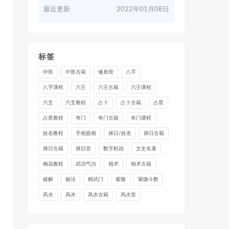
最近更新
2022年01月08日
标签
中医
中医古籍
修真馆
八字
八字课程
六壬
六壬古籍
六壬课程
六爻
六爻教程
占卜
占卜古籍
占星
占星教程
奇门
奇门古籍
奇门课程
姓名教程
手相面相
择日/姓名
择日古籍
择日古籍
择日堂
数字机凶
文史名著
梅花教程
武功气功
相术
相术古籍
破解
秘法
精武门
紫微
紫微斗数
风水
风水
风水古籍
风水堂