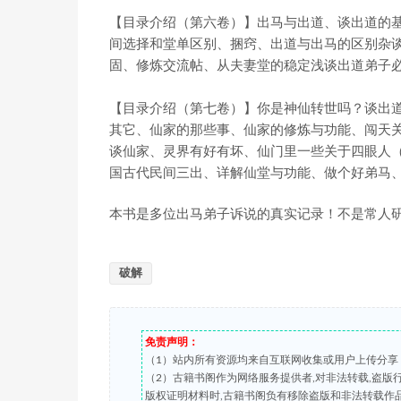
【目录介绍（第六卷）】出马与出道、谈出道的
间选择和堂单区别、捆窍、出道与出马的区别杂
固、修炼交流帖、从夫妻堂的稳定浅谈出道弟子
【目录介绍（第七卷）】你是神仙转世吗？谈出
其它、仙家的那些事、仙家的修炼与功能、闯天
谈仙家、灵界有好有坏、仙门里一些关于四眼人
国古代民间三出、详解仙堂与功能、做个好弟马、
本书是多位出马弟子诉说的真实记录！不是常人
破解
免责声明：
（1）站内所有资源均来自互联网收集或用户上传分享
（2）古籍书阁作为网络服务提供者,对非法转载,盗
版权证明材料时,古籍书阁负有移除盗版和非法转载作