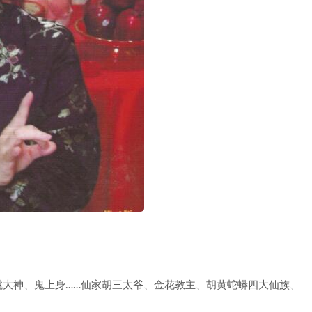
跳大神、鬼上身……仙家胡三太爷、金花教主、胡黄蛇蟒四大仙族、