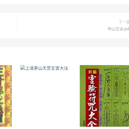
下一
华山宝诀.pd