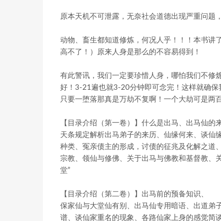
原本天机不可泄露，无奈社会道德出现严重问题
动物、畜生都知道修炼，何况人乎！！！本书讲
高不了！）原来人身是那么的不容易得到！
有此警讯，我们一定要珍惜人身，哪怕我们不修炼
好！3-21遍也就3-20分钟即可念完！这样就
只要一堕落那真是万劫不复啊！一个大劫可是两百
【目录介绍（第一卷）】什么是出马、出马仙的
天条规定解析出马弟子的来历、仙缘何来、谈仙
种类、冤亲债主的形成，讨债的征兆及化解之道
宗教、领仙与修佛、关于出马与佛教和基督教、关
堂”
【目录介绍（第二卷）】出马前的预备知识、
保家仙与大堂仙有别、出马仙专用暗语、出道弟
谱、谈仙家重名的现象、各路仙家上身的感觉简