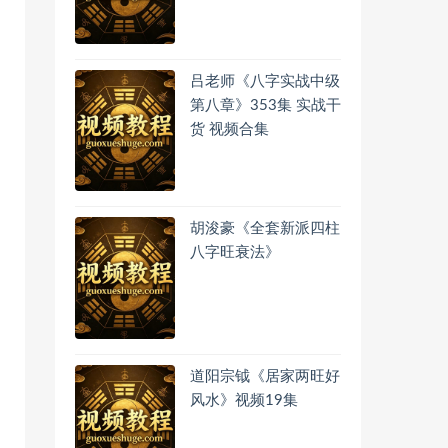
吕老师《八字实战中级
第八章》353集 实战干
货 视频合集
胡浚豪《全套新派四柱
八字旺衰法》
道阳宗钺《居家两旺好
风水》视频19集