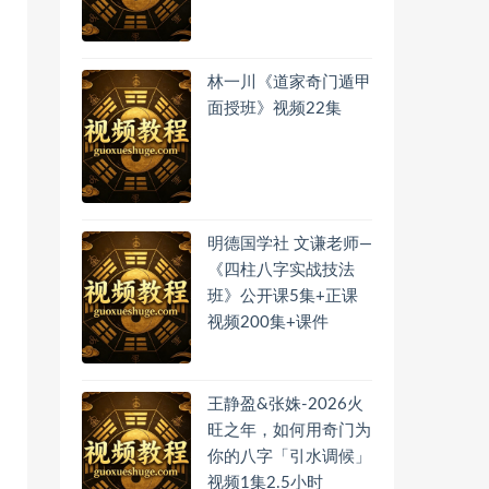
林一川《道家奇门遁甲
面授班》视频22集
明德国学社 文谦老师—
《四柱八字实战技法
班》公开课5集+正课
视频200集+课件
王静盈&张姝-2026火
旺之年，如何用奇门为
你的八字「引水调候」
视频1集2.5小时