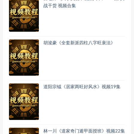
战干货 视频合集
胡浚豪《全套新派四柱八字旺衰法》
道阳宗钺《居家两旺好风水》视频19集
林一川《道家奇门遁甲面授班》视频22集