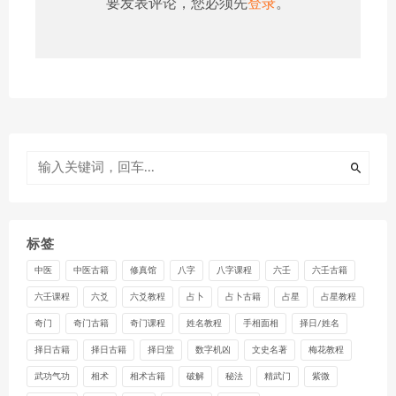
要发表评论，您必须先
登录
。
标签
中医
中医古籍
修真馆
八字
八字课程
六壬
六壬古籍
六壬课程
六爻
六爻教程
占卜
占卜古籍
占星
占星教程
奇门
奇门古籍
奇门课程
姓名教程
手相面相
择日/姓名
择日古籍
择日古籍
择日堂
数字机凶
文史名著
梅花教程
武功气功
相术
相术古籍
破解
秘法
精武门
紫微