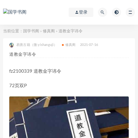
登录
当前位置：
国学书阁
修真阁
道教金字讳令
>
>
易善古籍（微:yishanguji）
修真阁
2021-07-16
道教金字讳令
fz2100339 道教金字讳令
72页双P