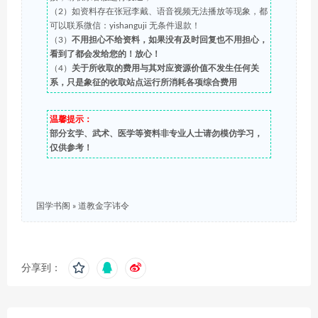
（2）如资料存在张冠李戴、语音视频无法播放等现象，都
可以联系微信：yishanguji 无条件退款！
（3）
不用担心不给资料，如果没有及时回复也不用担心，
看到了都会发给您的！放心！
（4）
关于所收取的费用与其对应资源价值不发生任何关
系，只是象征的收取站点运行所消耗各项综合费用
温馨提示：
部分玄学、武术、医学等资料非专业人士请勿模仿学习，
仅供参考！
国学书阁
»
道教金字讳令
分享到：