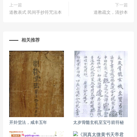
上一篇
下一篇
道教表式 民间手抄符咒法本
道教疏文，清抄本
相关推荐
开卦堂法，咸丰五年
太岁骨髓玄机至宝弓箭符秘