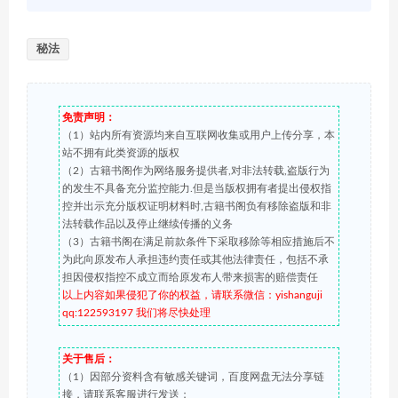
秘法
免责声明：
（1）站内所有资源均来自互联网收集或用户上传分享，本
站不拥有此类资源的版权
（2）古籍书阁作为网络服务提供者,对非法转载,盗版行为
的发生不具备充分监控能力.但是当版权拥有者提出侵权指
控并出示充分版权证明材料时,古籍书阁负有移除盗版和非
法转载作品以及停止继续传播的义务
（3）古籍书阁在满足前款条件下采取移除等相应措施后不
为此向原发布人承担违约责任或其他法律责任，包括不承
担因侵权指控不成立而给原发布人带来损害的赔偿责任
以上内容如果侵犯了你的权益，请联系微信：yishanguji
qq:122593197 我们将尽快处理
关于售后：
（1）因部分资料含有敏感关键词，百度网盘无法分享链
接，请联系客服进行发送；