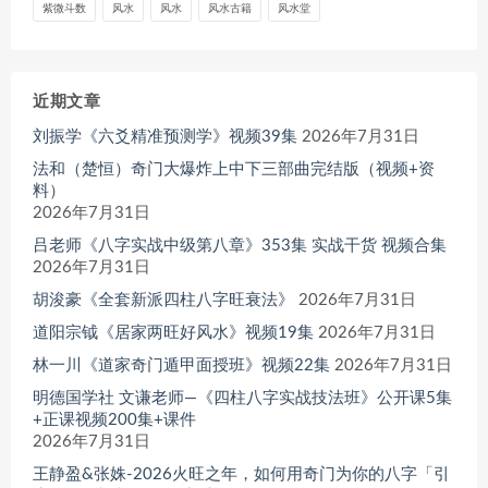
紫微斗数
风水
风水
风水古籍
风水堂
近期文章
刘振学《六爻精准预测学》视频39集
2026年7月31日
法和（楚恒）奇门大爆炸上中下三部曲完结版（视频+资
料）
2026年7月31日
吕老师《八字实战中级第八章》353集 实战干货 视频合集
2026年7月31日
胡浚豪《全套新派四柱八字旺衰法》
2026年7月31日
道阳宗钺《居家两旺好风水》视频19集
2026年7月31日
林一川《道家奇门遁甲面授班》视频22集
2026年7月31日
明德国学社 文谦老师—《四柱八字实战技法班》公开课5集
+正课视频200集+课件
2026年7月31日
王静盈&张姝-2026火旺之年，如何用奇门为你的八字「引