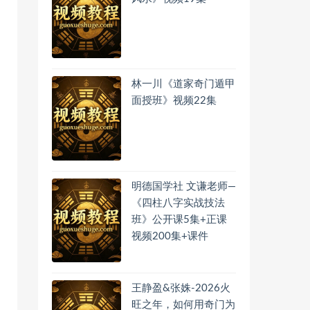
林一川《道家奇门遁甲
面授班》视频22集
明德国学社 文谦老师—
《四柱八字实战技法
班》公开课5集+正课
视频200集+课件
王静盈&张姝-2026火
旺之年，如何用奇门为