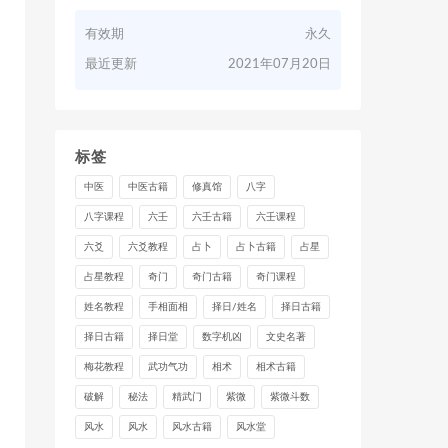
有效期
永久
最近更新
2021年07月20日
标签
中医
中医古籍
修真馆
八字
八字课程
六壬
六壬古籍
六壬课程
六爻
六爻教程
占卜
占卜古籍
占星
占星教程
奇门
奇门古籍
奇门课程
姓名教程
手相面相
择日/姓名
择日古籍
择日古籍
择日堂
数字机凶
文史名著
梅花教程
武功气功
相术
相术古籍
破解
秘法
精武门
紫微
紫微斗数
风水
风水
风水古籍
风水堂