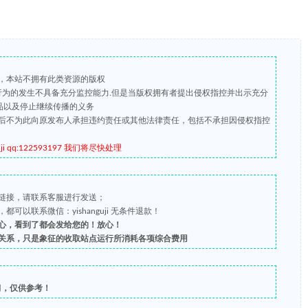
，本站不拥有此类资源的版权
版行为的发生不具备充分监控能力.但是当版权拥有者提出侵权指控并出示充分
品以及停止继续传播的义务
后不为此向原发布人承担违约责任或其他法律责任，包括不承担因侵权指控
qq:122593197 我们将尽快处理
链接，请联系客服进行发送；
以联系微信：yishanguji 无条件退款！
心，看到了都会发给您的！放心！
关系，只是象征的收取站点运行所消耗各项综合费用
习，仅供参考！