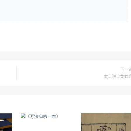
下一
太上说土黄妙