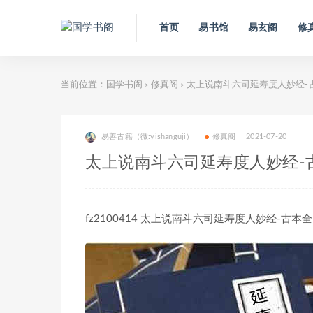
首页
易书馆
易玄阁
修
当前位置：
国学书阁
修真阁
太上说南斗六司延寿度人妙经-
>
>
易善古籍（微:yishanguji）
修真阁
2021-07-20
太上说南斗六司延寿度人妙经-
fz2100414 太上说南斗六司延寿度人妙经-古本全