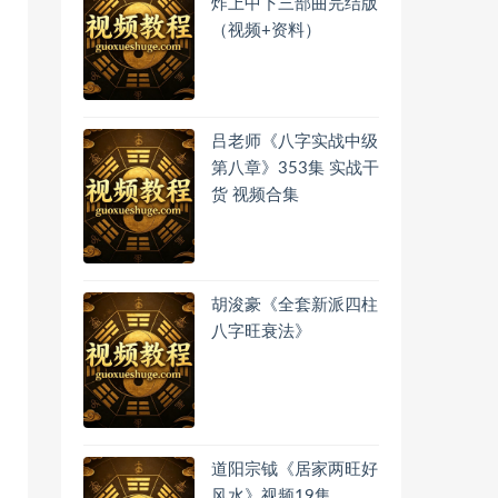
炸上中下三部曲完结版
（视频+资料）
吕老师《八字实战中级
第八章》353集 实战干
货 视频合集
胡浚豪《全套新派四柱
八字旺衰法》
道阳宗钺《居家两旺好
风水》视频19集