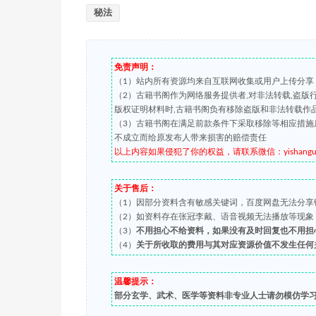
秘法
免责声明：
（1）站内所有资源均来自互联网收集或用户上传分享
（2）古籍书阁作为网络服务提供者,对非法转载,盗
版权证明材料时,古籍书阁负有移除盗版和非法转载作
（3）古籍书阁在满足前款条件下采取移除等相应措施
不成立而给原发布人带来损害的赔偿责任
以上内容如果侵犯了你的权益，请联系微信：yishanguji 
关于售后：
（1）因部分资料含有敏感关键词，百度网盘无法分享
（2）如资料存在张冠李戴、语音视频无法播放等现象，都可
（3）
不用担心不给资料，如果没有及时回复也不用担
（4）
关于所收取的费用与其对应资源价值不发生任何
温馨提示：
部分玄学、武术、医学等资料非专业人士请勿模仿学