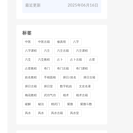
最近更新
2025年06月16日
标签
中医
中医古籍
修真馆
八字
八字课程
六壬
六壬古籍
六壬课程
六爻
六爻教程
占卜
占卜古籍
占星
占星教程
奇门
奇门古籍
奇门课程
姓名教程
手相面相
择日/姓名
择日古籍
择日古籍
择日堂
数字机凶
文史名著
梅花教程
武功气功
相术
相术古籍
破解
秘法
精武门
紫微
紫微斗数
风水
风水
风水古籍
风水堂