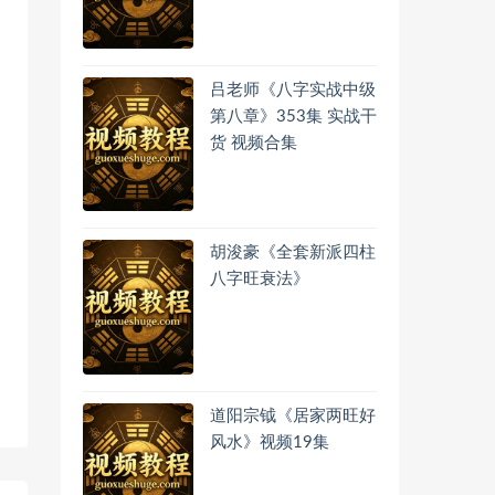
吕老师《八字实战中级
第八章》353集 实战干
货 视频合集
胡浚豪《全套新派四柱
八字旺衰法》
道阳宗钺《居家两旺好
风水》视频19集