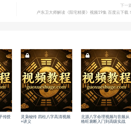
下一
卢东卫大师解读《阳宅精要》视频19集 百度云下载
平传授
灵枭秘传 四柱八字高清视频
北源八字命理视频与音频从
+讲义
格旺衰断入门到高级实战