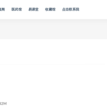
真阁
医武馆
易课堂
收藏馆
点击联系我
》
》
32M