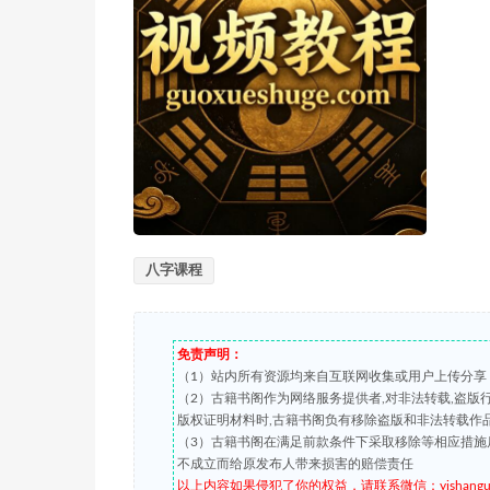
八字课程
免责声明：
（1）站内所有资源均来自互联网收集或用户上传分享
（2）古籍书阁作为网络服务提供者,对非法转载,盗
版权证明材料时,古籍书阁负有移除盗版和非法转载作
（3）古籍书阁在满足前款条件下采取移除等相应措施
不成立而给原发布人带来损害的赔偿责任
以上内容如果侵犯了你的权益，请联系微信：yishanguji 