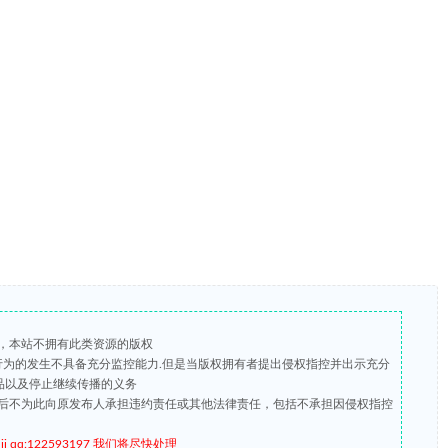
，本站不拥有此类资源的版权
版行为的发生不具备充分监控能力.但是当版权拥有者提出侵权指控并出示充分
品以及停止继续传播的义务
后不为此向原发布人承担违约责任或其他法律责任，包括不承担因侵权指控
qq:122593197 我们将尽快处理