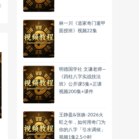
篇
！
林一川《道家奇门遁甲
面授班》视频22集
明德国学社 文谦老师—
《四柱八字实战技法
班》公开课5集+正课
视频200集+课件
王静盈&张姝-2026火
旺之年，如何用奇门为
你的八字「引水调候」
视频1集2.5小时