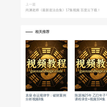
上一篇
尚渊老师《最新道法合集》17集视频 百度云下载！
相关推荐
袁燊 命运规律学：破财案例
陈源瀚25年 乙巳年子
分析视频8集
课程录音+视频104集