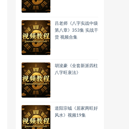
吕老师《八字实战中级
第八章》353集 实战干
货 视频合集
胡浚豪《全套新派四柱
八字旺衰法》
道阳宗钺《居家两旺好
风水》视频19集