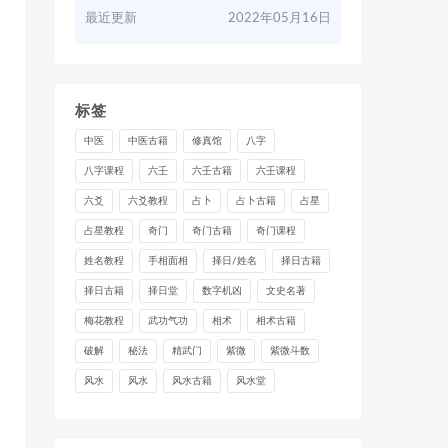
最近更新
2022年05月16日
标签
中医
中医古籍
修真馆
八字
八字课程
六壬
六壬古籍
六壬课程
六爻
六爻教程
占卜
占卜古籍
占星
占星教程
奇门
奇门古籍
奇门课程
姓名教程
手相面相
择日/姓名
择日古籍
择日古籍
择日堂
数字机凶
文史名著
梅花教程
武功气功
相术
相术古籍
破解
秘法
精武门
紫微
紫微斗数
风水
风水
风水古籍
风水堂