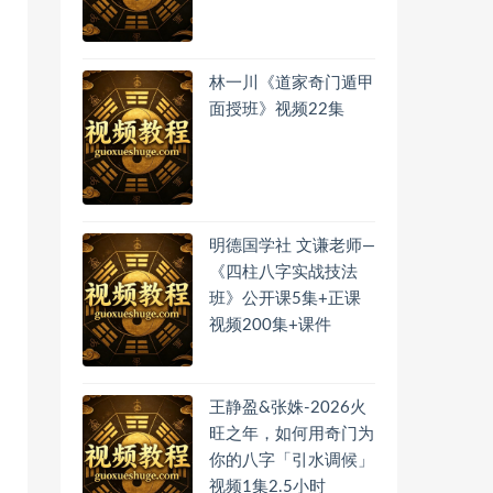
林一川《道家奇门遁甲
面授班》视频22集
明德国学社 文谦老师—
《四柱八字实战技法
班》公开课5集+正课
视频200集+课件
王静盈&张姝-2026火
旺之年，如何用奇门为
你的八字「引水调候」
视频1集2.5小时