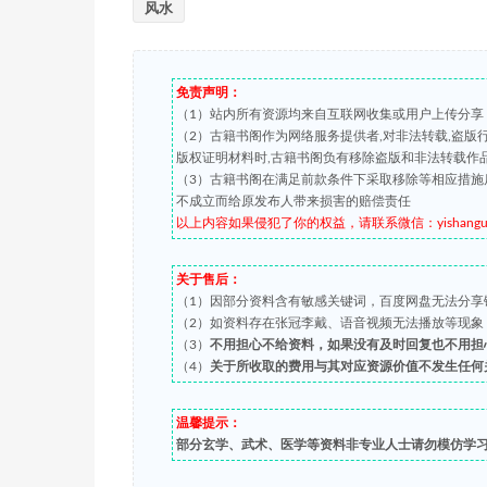
风水
免责声明：
（1）站内所有资源均来自互联网收集或用户上传分享
（2）古籍书阁作为网络服务提供者,对非法转载,盗
版权证明材料时,古籍书阁负有移除盗版和非法转载作
（3）古籍书阁在满足前款条件下采取移除等相应措施
不成立而给原发布人带来损害的赔偿责任
以上内容如果侵犯了你的权益，请联系微信：yishanguji 
关于售后：
（1）因部分资料含有敏感关键词，百度网盘无法分享
（2）如资料存在张冠李戴、语音视频无法播放等现象，都可
（3）
不用担心不给资料，如果没有及时回复也不用担
（4）
关于所收取的费用与其对应资源价值不发生任何
温馨提示：
部分玄学、武术、医学等资料非专业人士请勿模仿学