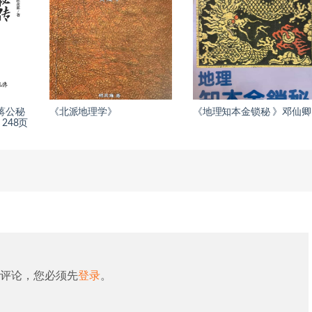
蒋公秘
《北派地理学》
《地理知本金锁秘 》邓仙卿
248页
评论，您必须先
登录
。