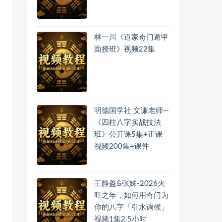
林一川《道家奇门遁甲
面授班》视频22集
明德国学社 文谦老师—
《四柱八字实战技法
班》公开课5集+正课
视频200集+课件
王静盈&张姝-2026火
旺之年，如何用奇门为
你的八字「引水调候」
视频1集2.5小时