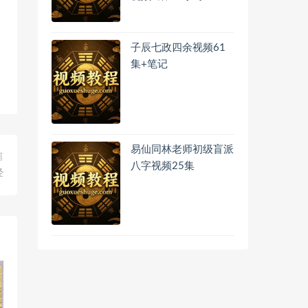
子辰七政四余视频61
集+笔记
易仙同林老师初级盲派
篇
八字视频25集
经