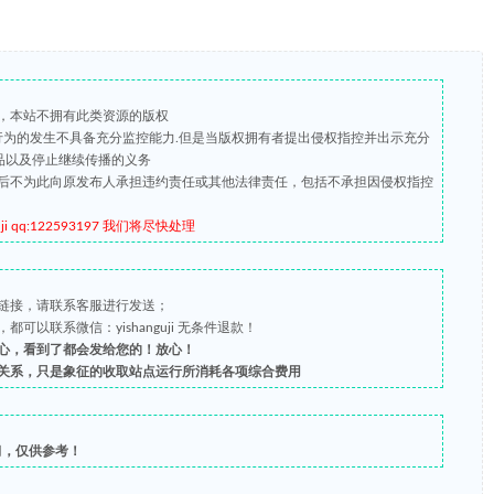
，本站不拥有此类资源的版权
版行为的发生不具备充分监控能力.但是当版权拥有者提出侵权指控并出示充分
品以及停止继续传播的义务
后不为此向原发布人承担违约责任或其他法律责任，包括不承担因侵权指控
qq:122593197 我们将尽快处理
链接，请联系客服进行发送；
以联系微信：yishanguji 无条件退款！
心，看到了都会发给您的！放心！
关系，只是象征的收取站点运行所消耗各项综合费用
习，仅供参考！