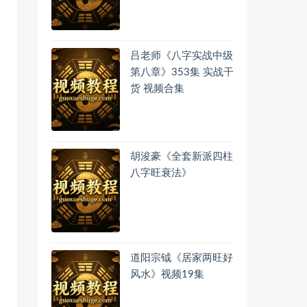
吕老师《八字实战中级
第八章》353集 实战干
货 视频合集
胡浚豪《全套新派四柱
八字旺衰法》
道阳宗钺《居家两旺好
风水》视频19集