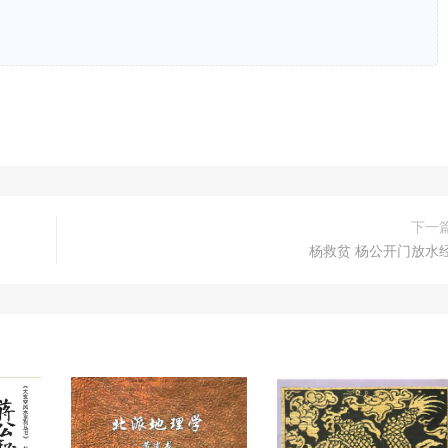
下一
杨救贫 杨公开门放水