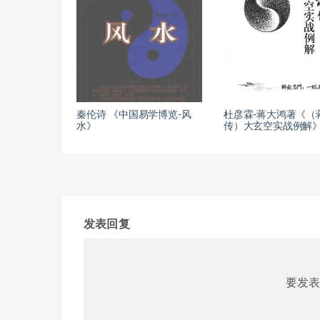
秦伦诗 《中国易学博览-风
杜彦霖-蒋大鸿著《（
水》
传）大玄空实战例解》
发表回复
要发表