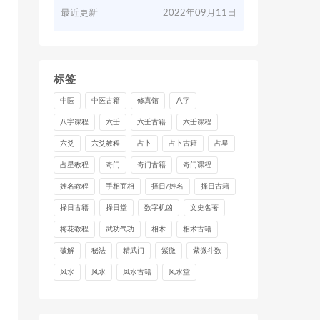
最近更新
2022年09月11日
标签
中医
中医古籍
修真馆
八字
八字课程
六壬
六壬古籍
六壬课程
六爻
六爻教程
占卜
占卜古籍
占星
占星教程
奇门
奇门古籍
奇门课程
姓名教程
手相面相
择日/姓名
择日古籍
择日古籍
择日堂
数字机凶
文史名著
梅花教程
武功气功
相术
相术古籍
破解
秘法
精武门
紫微
紫微斗数
风水
风水
风水古籍
风水堂