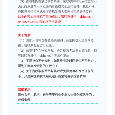
（3）古籍书阁在满足前款条件下采取移除等相应措施后不
为此向原发布人承担违约责任或其他法律责任，包括不承
担因侵权指控不成立而给原发布人带来损害的赔偿责任
以上内容如果侵犯了你的权益，请联系微信：yishanguji
qq:122593197 我们将尽快处理
关于售后：
（1）因部分资料含有敏感关键词，百度网盘无法分享链
接，请联系客服进行发送；
（2）如资料存在张冠李戴、语音视频无法播放等现象，都
可以联系微信：yishanguji 无条件退款！
（3）
不用担心不给资料，如果没有及时回复也不用担心，
看到了都会发给您的！放心！
（4）
关于所收取的费用与其对应资源价值不发生任何关
系，只是象征的收取站点运行所消耗各项综合费用
温馨提示：
部分玄学、武术、医学等资料非专业人士请勿模仿学习，
仅供参考！