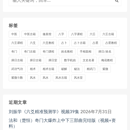
标签
中医
中医古籍
修真馆
八字
八字课程
六壬
六壬古籍
六壬课程
六爻
六爻教程
占卜
占卜古籍
占星
占星教程
奇门
奇门古籍
奇门课程
姓名教程
手相面相
择日/姓名
择日古籍
择日古籍
择日堂
数字机凶
文史名著
梅花教程
武功气功
相术
相术古籍
破解
秘法
精武门
紫微
紫微斗数
风水
风水
风水古籍
风水堂
近期文章
刘振学《六爻精准预测学》视频39集
2026年7月31日
法和（楚恒）奇门大爆炸上中下三部曲完结版（视频+资
料）