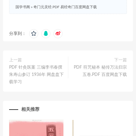
国学书阁
»
奇门元灵经.PDF 易经奇门百度网盘下载
分享到：
上一篇
下一篇
PDF 针灸医案 三编李书春撰
PDF 符咒秘本 秘传万法归宗
朱寿山参订 1936年 网盘盘下
五卷.PDF 百度网盘下载
载学习
相关推荐