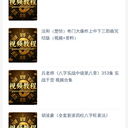
法和（楚恒）奇门大爆炸上中下三部曲完
结版（视频+资料）
吕老师《八字实战中级第八章》353集 实
战干货 视频合集
胡浚豪《全套新派四柱八字旺衰法》