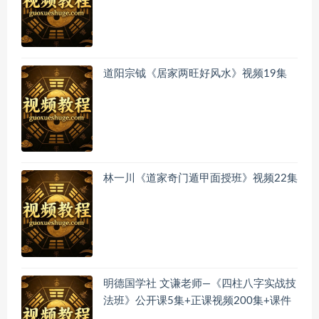
道阳宗钺《居家两旺好风水》视频19集
林一川《道家奇门遁甲面授班》视频22集
明德国学社 文谦老师—《四柱八字实战技
法班》公开课5集+正课视频200集+课件