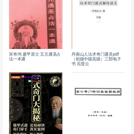
宋奇鸿 遁甲居士 五元通圣占
丹南山人法术奇门通灵pdf
法一本通
（初级中级高级）三部电子
书 百度云