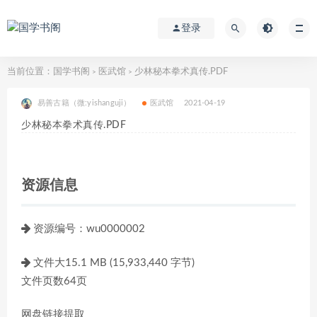
登录
当前位置：
国学书阁
医武馆
少林秘本拳术真传.PDF
>
>
易善古籍（微:yishanguji）
医武馆
2021-04-19
少林秘本拳术真传.PDF
资源信息
资源编号：wu0000002
文件大15.1 MB (15,933,440 字节)
文件页数64页
网盘链接提取