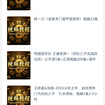
林一川《道家奇门遁甲面授班》视频22集
明德国学社 文谦老师—《四柱八字实战技
法班》公开课5集+正课视频200集+课件
王静盈&张姝-2026火旺之年，如何用奇
门为你的八字「引水调候」视频1集2.5小
时