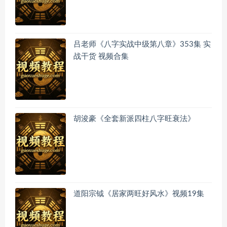
吕老师《八字实战中级第八章》353集 实
战干货 视频合集
胡浚豪《全套新派四柱八字旺衰法》
道阳宗钺《居家两旺好风水》视频19集