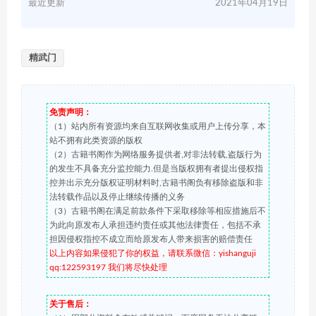
最近更新
2021年04月19日
精武门
免责声明：
（1）站内所有资源均来自互联网收集或用户上传分享，本
站不拥有此类资源的版权
（2）古籍书阁作为网络服务提供者,对非法转载,盗版行为
的发生不具备充分监控能力.但是当版权拥有者提出侵权指
控并出示充分版权证明材料时,古籍书阁负有移除盗版和非
法转载作品以及停止继续传播的义务
（3）古籍书阁在满足前款条件下采取移除等相应措施后不
为此向原发布人承担违约责任或其他法律责任，包括不承
担因侵权指控不成立而给原发布人带来损害的赔偿责任
以上内容如果侵犯了你的权益，请联系微信：yishanguji
qq:122593197 我们将尽快处理
关于售后：