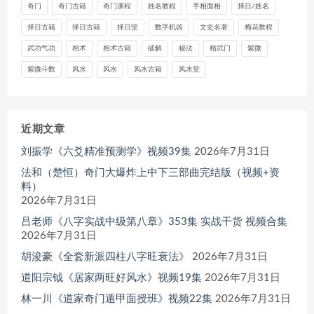
奇门
奇门古籍
奇门课程
姓名教程
手相面相
择日/姓名
择日古籍
择日古籍
择日堂
数字机凶
文史名著
梅花教程
武功气功
相术
相术古籍
破解
秘法
精武门
紫微
紫微斗数
风水
风水
风水古籍
风水堂
近期文章
刘振学《六爻精准预测学》视频39集
2026年7月31日
法和（楚恒）奇门大爆炸上中下三部曲完结版（视频+资
料）
2026年7月31日
吕老师《八字实战中级第八章》353集 实战干货 视频合集
2026年7月31日
胡浚豪《全套新派四柱八字旺衰法》
2026年7月31日
道阳宗钺《居家两旺好风水》视频19集
2026年7月31日
林一川《道家奇门遁甲面授班》视频22集
2026年7月31日