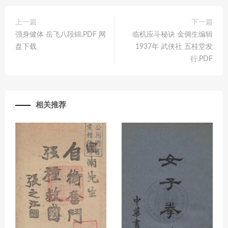
上一篇
下一篇
强身健体 岳飞八段锦.PDF 网
临机应斗秘诀 金倜生编辑
盘下载
1937年 武侠社 五桂堂发
行.PDF
相关推荐