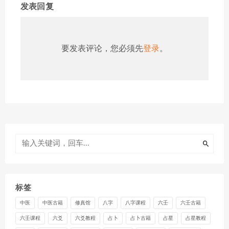
发表回复
要发表评论，您必须先
登录
。
标签
中医
中医古籍
修真馆
八字
八字课程
六壬
六壬古籍
六壬课程
六爻
六爻教程
占卜
占卜古籍
占星
占星教程