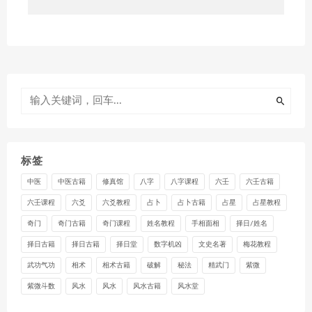
标签
中医
中医古籍
修真馆
八字
八字课程
六壬
六壬古籍
六壬课程
六爻
六爻教程
占卜
占卜古籍
占星
占星教程
奇门
奇门古籍
奇门课程
姓名教程
手相面相
择日/姓名
择日古籍
择日古籍
择日堂
数字机凶
文史名著
梅花教程
武功气功
相术
相术古籍
破解
秘法
精武门
紫微
紫微斗数
风水
风水
风水古籍
风水堂