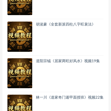
胡浚豪《全套新派四柱八字旺衰法》
道阳宗钺《居家两旺好风水》视频19集
林一川《道家奇门遁甲面授班》视频22集