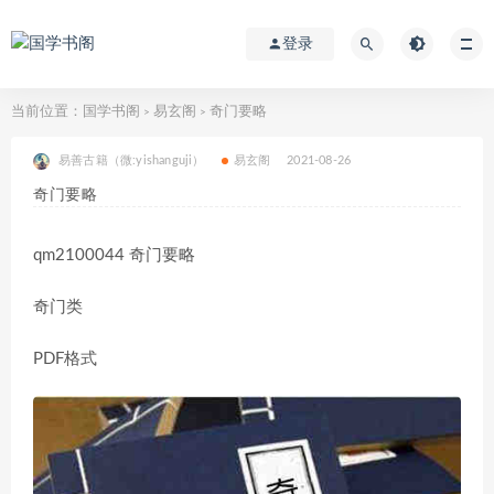
登录
当前位置：
国学书阁
易玄阁
奇门要略
>
>
易善古籍（微:yishanguji）
易玄阁
2021-08-26
奇门要略
qm2100044 奇门要略
奇门类
PDF格式