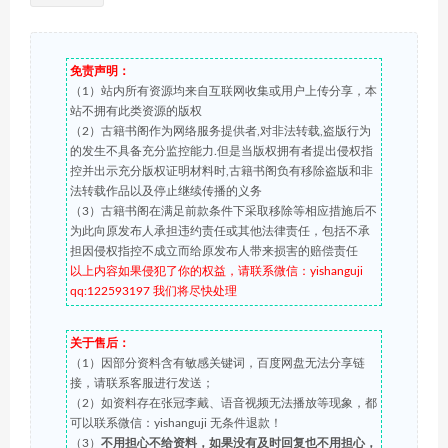
免责声明：
（1）站内所有资源均来自互联网收集或用户上传分享，本
站不拥有此类资源的版权
（2）古籍书阁作为网络服务提供者,对非法转载,盗版行为
的发生不具备充分监控能力.但是当版权拥有者提出侵权指
控并出示充分版权证明材料时,古籍书阁负有移除盗版和非
法转载作品以及停止继续传播的义务
（3）古籍书阁在满足前款条件下采取移除等相应措施后不
为此向原发布人承担违约责任或其他法律责任，包括不承
担因侵权指控不成立而给原发布人带来损害的赔偿责任
以上内容如果侵犯了你的权益，请联系微信：yishanguji
qq:122593197 我们将尽快处理
关于售后：
（1）因部分资料含有敏感关键词，百度网盘无法分享链
接，请联系客服进行发送；
（2）如资料存在张冠李戴、语音视频无法播放等现象，都
可以联系微信：yishanguji 无条件退款！
（3）
不用担心不给资料，如果没有及时回复也不用担心，