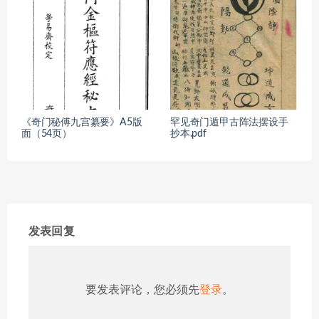
《奇门秘傅九宫纂要》A5版
罕见奇门遁甲古阵法摆设手
面（54页）
抄本.pdf
发表回复
要发表评论，您必须先
登录
。