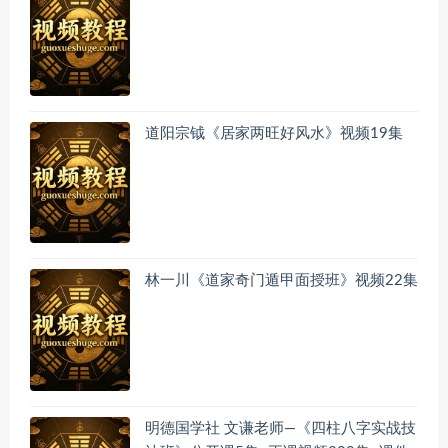
道阳宗钺《居家两旺好风水》视频19集
林一川《道家奇门遁甲面授班》视频22集
明德国学社 文谦老师—《四柱八字实战技