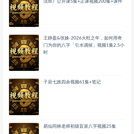
法班》公开课5集+正课视频200集+课件
王静盈&张姝-2026火旺之年，如何用奇
门为你的八字「引水调候」视频1集2.5小
时
子辰七政四余视频61集+笔记
易仙同林老师初级盲派八字视频25集