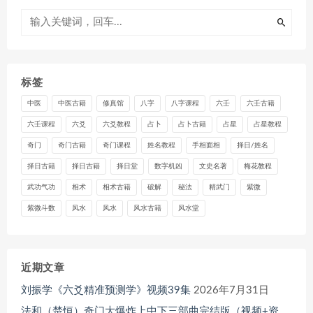
标签
中医
中医古籍
修真馆
八字
八字课程
六壬
六壬古籍
六壬课程
六爻
六爻教程
占卜
占卜古籍
占星
占星教程
奇门
奇门古籍
奇门课程
姓名教程
手相面相
择日/姓名
择日古籍
择日古籍
择日堂
数字机凶
文史名著
梅花教程
武功气功
相术
相术古籍
破解
秘法
精武门
紫微
紫微斗数
风水
风水
风水古籍
风水堂
近期文章
刘振学《六爻精准预测学》视频39集
2026年7月31日
法和（楚恒）奇门大爆炸上中下三部曲完结版（视频+资