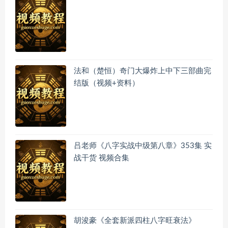
法和（楚恒）奇门大爆炸上中下三部曲完
结版（视频+资料）
吕老师《八字实战中级第八章》353集 实
战干货 视频合集
胡浚豪《全套新派四柱八字旺衰法》