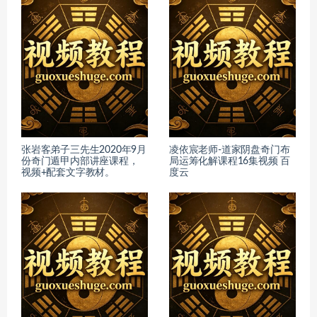
张岩客弟子三先生2020年9月
凌依宸老师-道家阴盘奇门布
份奇门遁甲内部讲座课程，
局运筹化解课程16集视频 百
视频+配套文字教材。
度云