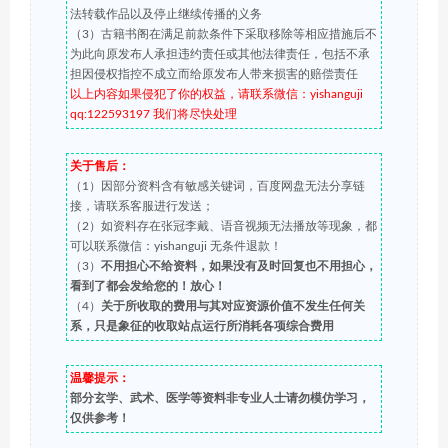
法转载作品以及停止继续传播的义务
（3）古籍书阁在满足前款条件下采取移除等相应措施后不
为此向原发布人承担违约责任或其他法律责任，包括不承
担因侵权指控不成立而给原发布人带来损害的赔偿责任
以上内容如果侵犯了你的权益，请联系微信：yishanguji
qq:122593197 我们将尽快处理
关于售后：
（1）因部分资料含有敏感关键词，百度网盘无法分享链
接，请联系客服进行发送；
（2）如资料存在张冠李戴、语音视频无法播放等现象，都
可以联系微信：yishanguji 无条件退款！
（3）
不用担心不给资料，如果没有及时回复也不用担心，
看到了都会发给您的！放心！
（4）
关于所收取的费用与其对应资源价值不发生任何关
系，只是象征的收取站点运行所消耗各项综合费用
温馨提示：
部分玄学、武术、医学等资料非专业人士请勿模仿学习，
仅供参考！