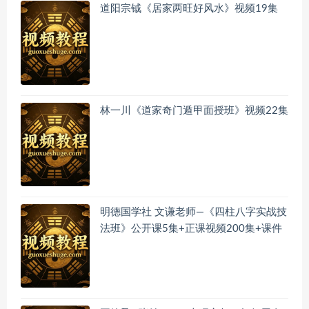
道阳宗钺《居家两旺好风水》视频19集
林一川《道家奇门遁甲面授班》视频22集
明德国学社 文谦老师—《四柱八字实战技
法班》公开课5集+正课视频200集+课件