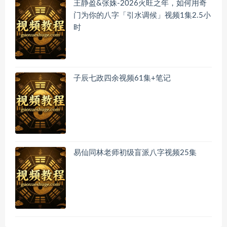
王静盈&张姝-2026火旺之年，如何用奇
门为你的八字「引水调候」视频1集2.5小
时
子辰七政四余视频61集+笔记
易仙同林老师初级盲派八字视频25集