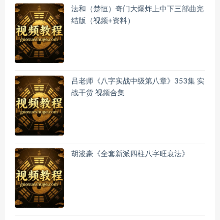
法和（楚恒）奇门大爆炸上中下三部曲完
结版（视频+资料）
吕老师《八字实战中级第八章》353集 实
战干货 视频合集
胡浚豪《全套新派四柱八字旺衰法》