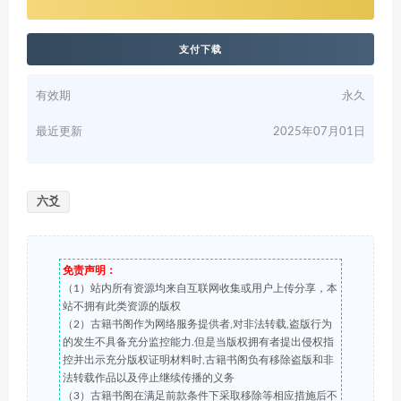
支付下载
有效期
永久
最近更新
2025年07月01日
六爻
免责声明：
（1）站内所有资源均来自互联网收集或用户上传分享，本
站不拥有此类资源的版权
（2）古籍书阁作为网络服务提供者,对非法转载,盗版行为
的发生不具备充分监控能力.但是当版权拥有者提出侵权指
控并出示充分版权证明材料时,古籍书阁负有移除盗版和非
法转载作品以及停止继续传播的义务
（3）古籍书阁在满足前款条件下采取移除等相应措施后不