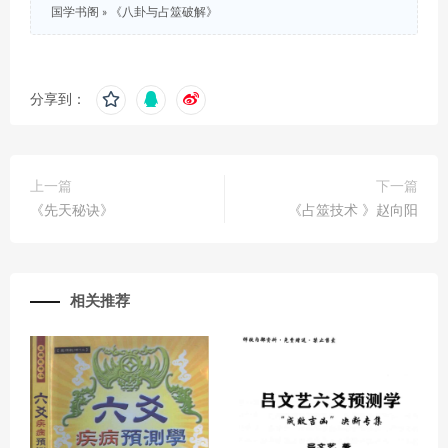
国学书阁
»
《八卦与占筮破解》
分享到：
上一篇
下一篇
《先天秘诀》
《占筮技术 》赵向阳
相关推荐