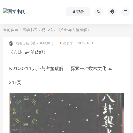
登录
当前位置：
国学书阁
易书馆
《八卦与占筮破解》
>
>
易善古籍（微:yishanguji）
易书馆
2025-07-01
《八卦与占筮破解》
ly2100714 八卦与占筮破解——探索一种数术文化.pdf
245页