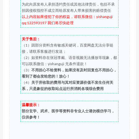
为此向原发布人承担违约责任或其他法律责任，包括不承
担因侵权指控不成立而给原发布人带来损害的赔偿责任
以上内容如果侵犯了你的权益，请联系微信：yishanguji
qq:122593197 我们将尽快处理
关于售后：
（1）因部分资料含有敏感关键词，百度网盘无法分享链
接，请联系客服进行发送；
（2）如资料存在张冠李戴、语音视频无法播放等现象，都
可以联系微信：yishanguji 无条件退款！
（3）
不用担心不给资料，如果没有及时回复也不用担心，
看到了都会发给您的！放心！
（4）
关于所收取的费用与其对应资源价值不发生任何关
系，只是象征的收取站点运行所消耗各项综合费用
温馨提示：
部分玄学、武术、医学等资料非专业人士请勿模仿学习，
仅供参考！