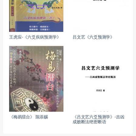
王虎应-《六爻疾病预测学》
吕文艺《六爻预测学》
《梅易擂台》 陈添赐
《吕文艺六爻预测学》-吉凶
成败断法绝密断语