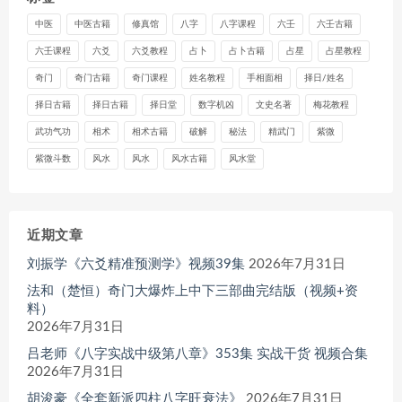
中医
中医古籍
修真馆
八字
八字课程
六壬
六壬古籍
六壬课程
六爻
六爻教程
占卜
占卜古籍
占星
占星教程
奇门
奇门古籍
奇门课程
姓名教程
手相面相
择日/姓名
择日古籍
择日古籍
择日堂
数字机凶
文史名著
梅花教程
武功气功
相术
相术古籍
破解
秘法
精武门
紫微
紫微斗数
风水
风水
风水古籍
风水堂
近期文章
刘振学《六爻精准预测学》视频39集
2026年7月31日
法和（楚恒）奇门大爆炸上中下三部曲完结版（视频+资
料）
2026年7月31日
吕老师《八字实战中级第八章》353集 实战干货 视频合集
2026年7月31日
胡浚豪《全套新派四柱八字旺衰法》
2026年7月31日