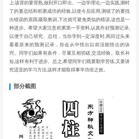
上,该背的要背熟,做到开口即出。一边学理论,一边实践,测时
了的要总结和积累成功的经验,以使今后应用,测错了的要找
出错误的原因,吸取教训,下次就可避免类似的错误,这也是一
种进步。希望大家注意积累第一手资料,认真作好预测记录,
以便于自己研究、总结，当你学到—定深度时,再回过头来
看看原来的预测记录，你会从中悟出以前没能悟出的诀
窍。同学们如果有条件﹐尽量互相切磋,交流经验。取长补
短,这样有利于进步。总之,希望同学们既要勤学苦练,又要讲
究适宜的学习方法,这样才能取得事半功倍之效。
部分截图