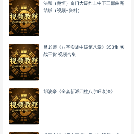
法和（楚恒）奇门大爆炸上中下三部曲完
结版（视频+资料）
吕老师《八字实战中级第八章》353集 实
战干货 视频合集
胡浚豪《全套新派四柱八字旺衰法》