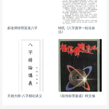
郝老师传明盲派八字
钟氏《八字真学一柱论命
法》
天德大师-八字精论讲义
《祖传命理速成》柯文瀚