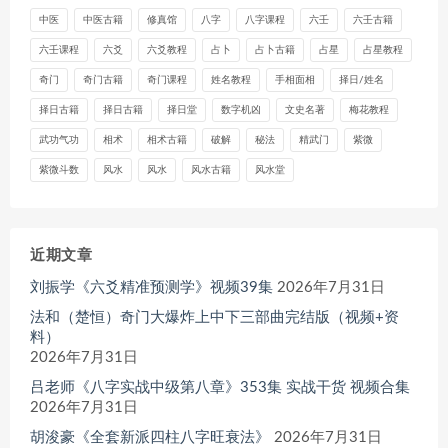
中医
中医古籍
修真馆
八字
八字课程
六壬
六壬古籍
六壬课程
六爻
六爻教程
占卜
占卜古籍
占星
占星教程
奇门
奇门古籍
奇门课程
姓名教程
手相面相
择日/姓名
择日古籍
择日古籍
择日堂
数字机凶
文史名著
梅花教程
武功气功
相术
相术古籍
破解
秘法
精武门
紫微
紫微斗数
风水
风水
风水古籍
风水堂
近期文章
刘振学《六爻精准预测学》视频39集
2026年7月31日
法和（楚恒）奇门大爆炸上中下三部曲完结版（视频+资
料）
2026年7月31日
吕老师《八字实战中级第八章》353集 实战干货 视频合集
2026年7月31日
胡浚豪《全套新派四柱八字旺衰法》
2026年7月31日