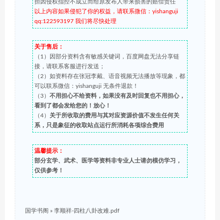
担因侵权指控不成立而给原发布人带来损害的赔偿责任
以上内容如果侵犯了你的权益，请联系微信：yishanguji
qq:122593197 我们将尽快处理
关于售后：
（1）因部分资料含有敏感关键词，百度网盘无法分享链
接，请联系客服进行发送；
（2）如资料存在张冠李戴、语音视频无法播放等现象，都
可以联系微信：yishanguji 无条件退款！
（3）
不用担心不给资料，如果没有及时回复也不用担心，
看到了都会发给您的！放心！
（4）
关于所收取的费用与其对应资源价值不发生任何关
系，只是象征的收取站点运行所消耗各项综合费用
温馨提示：
部分玄学、武术、医学等资料非专业人士请勿模仿学习，
仅供参考！
国学书阁
»
李顺祥-四柱八卦改难.pdf