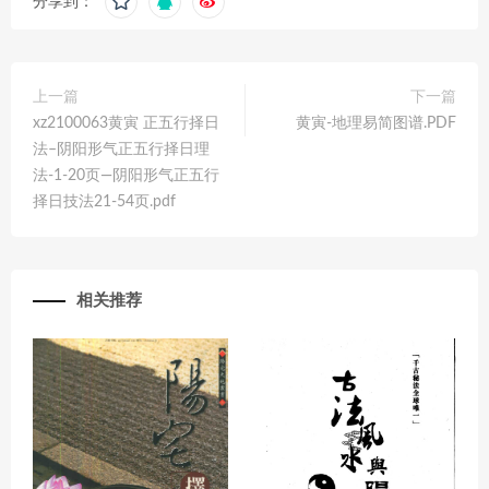
分享到：
上一篇
下一篇
xz2100063黄寅 正五行择日
黄寅-地理易简图谱.PDF
法–阴阳形气正五行择日理
法-1-20页—阴阳形气正五行
择日技法21-54页.pdf
相关推荐