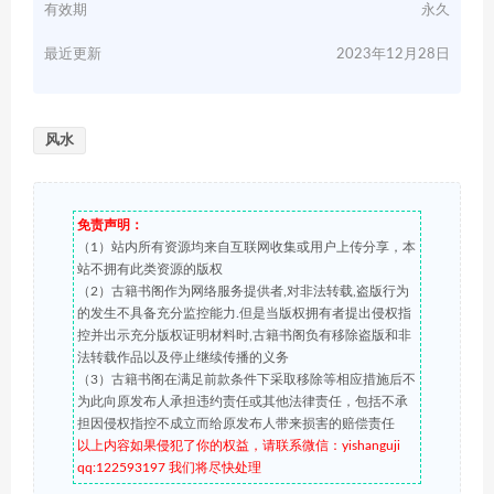
有效期
永久
最近更新
2023年12月28日
风水
免责声明：
（1）站内所有资源均来自互联网收集或用户上传分享，本
站不拥有此类资源的版权
（2）古籍书阁作为网络服务提供者,对非法转载,盗版行为
的发生不具备充分监控能力.但是当版权拥有者提出侵权指
控并出示充分版权证明材料时,古籍书阁负有移除盗版和非
法转载作品以及停止继续传播的义务
（3）古籍书阁在满足前款条件下采取移除等相应措施后不
为此向原发布人承担违约责任或其他法律责任，包括不承
担因侵权指控不成立而给原发布人带来损害的赔偿责任
以上内容如果侵犯了你的权益，请联系微信：yishanguji
qq:122593197 我们将尽快处理