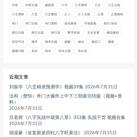
中医
中医古籍
修真馆
八字
八字课程
六壬
六壬古籍
六壬课程
六爻
六爻教程
占卜
占卜古籍
占星
占星教程
奇门
奇门古籍
奇门课程
姓名教程
手相面相
择日/姓名
择日古籍
择日古籍
择日堂
数字机凶
文史名著
梅花教程
武功气功
相术
相术古籍
破解
秘法
精武门
紫微
紫微斗数
风水
风水
风水古籍
风水堂
近期文章
刘振学《六爻精准预测学》视频39集
2026年7月31日
法和（楚恒）奇门大爆炸上中下三部曲完结版（视频+资
料）
2026年7月31日
吕老师《八字实战中级第八章》353集 实战干货 视频合集
2026年7月31日
胡浚豪《全套新派四柱八字旺衰法》
2026年7月31日