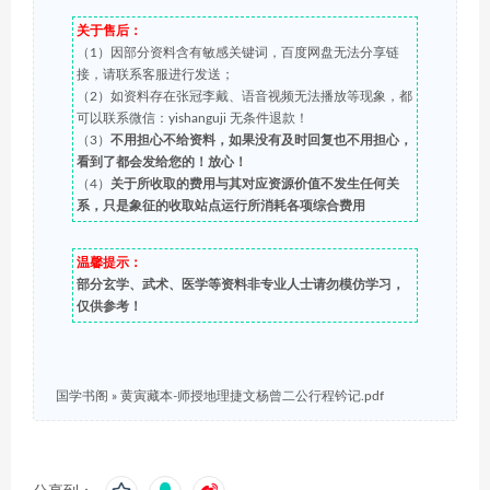
关于售后：
（1）因部分资料含有敏感关键词，百度网盘无法分享链
接，请联系客服进行发送；
（2）如资料存在张冠李戴、语音视频无法播放等现象，都
可以联系微信：yishanguji 无条件退款！
（3）
不用担心不给资料，如果没有及时回复也不用担心，
看到了都会发给您的！放心！
（4）
关于所收取的费用与其对应资源价值不发生任何关
系，只是象征的收取站点运行所消耗各项综合费用
温馨提示：
部分玄学、武术、医学等资料非专业人士请勿模仿学习，
仅供参考！
国学书阁
»
黄寅藏本-师授地理捷文杨曾二公行程钤记.pdf