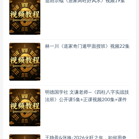
道阳宗钺《居家两旺好风水》视频19集
林一川《道家奇门遁甲面授班》视频22集
明德国学社 文谦老师—《四柱八字实战技
法班》公开课5集+正课视频200集+课件
王静盈&张姝-2026火旺之年，如何用奇