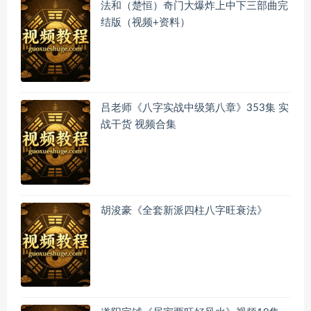
法和（楚恒）奇门大爆炸上中下三部曲完
结版（视频+资料）
吕老师《八字实战中级第八章》353集 实
战干货 视频合集
胡浚豪《全套新派四柱八字旺衰法》