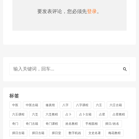
要发表评论，您必须先
登录
。
标签
中医
中医古籍
修真馆
八字
八字课程
六壬
六壬古籍
六壬课程
六爻
六爻教程
占卜
占卜古籍
占星
占星教程
奇门
奇门古籍
奇门课程
姓名教程
手相面相
择日/姓名
择日古籍
择日古籍
择日堂
数字机凶
文史名著
梅花教程