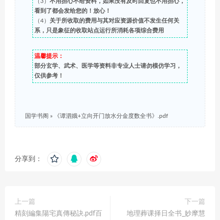
（3）
不用担心不给资料，如果没有及时回复也不用担心，
看到了都会发给您的！放心！
（4）
关于所收取的费用与其对应资源价值不发生任何关
系，只是象征的收取站点运行所消耗各项综合费用
温馨提示：
部分玄学、武术、医学等资料非专业人士请勿模仿学习，
仅供参考！
国学书阁
»
《谭泗娥+立向开门放水分金度数全书》.pdf
分享到：
上一篇
下一篇
精刻編集陽宅真傳秘訣.pdf百
地理葬课择日全书_妙摩慧