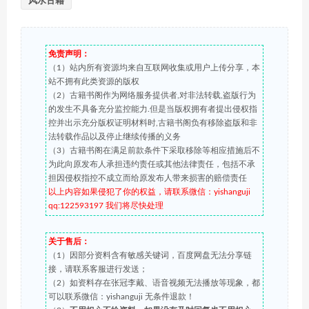
风水古籍
免责声明：
（1）站内所有资源均来自互联网收集或用户上传分享，本
站不拥有此类资源的版权
（2）古籍书阁作为网络服务提供者,对非法转载,盗版行为
的发生不具备充分监控能力.但是当版权拥有者提出侵权指
控并出示充分版权证明材料时,古籍书阁负有移除盗版和非
法转载作品以及停止继续传播的义务
（3）古籍书阁在满足前款条件下采取移除等相应措施后不
为此向原发布人承担违约责任或其他法律责任，包括不承
担因侵权指控不成立而给原发布人带来损害的赔偿责任
以上内容如果侵犯了你的权益，请联系微信：yishanguji
qq:122593197 我们将尽快处理
关于售后：
（1）因部分资料含有敏感关键词，百度网盘无法分享链
接，请联系客服进行发送；
（2）如资料存在张冠李戴、语音视频无法播放等现象，都
可以联系微信：yishanguji 无条件退款！