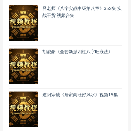
吕老师《八字实战中级第八章》353集 实
战干货 视频合集
胡浚豪《全套新派四柱八字旺衰法》
道阳宗钺《居家两旺好风水》视频19集