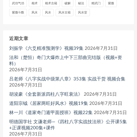
武功气功
相术
相术古籍
破解
秘法
精武门
紫微
紫微斗数
风水
风水
风水古籍
风水堂
近期文章
刘振学《六爻精准预测学》视频39集
2026年7月31日
法和（楚恒）奇门大爆炸上中下三部曲完结版（视频+资
料）
2026年7月31日
吕老师《八字实战中级第八章》353集 实战干货 视频合集
2026年7月31日
胡浚豪《全套新派四柱八字旺衰法》
2026年7月31日
道阳宗钺《居家两旺好风水》视频19集
2026年7月31日
林一川《道家奇门遁甲面授班》视频22集
2026年7月31日
明德国学社 文谦老师—《四柱八字实战技法班》公开课5集
+正课视频200集+课件
2026年7月31日