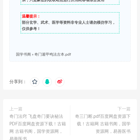
系，只是象征的收取站点运行所消耗各项综合费用
温馨提示：
部分玄学、武术、医学等资料非专业人士请勿模仿学习，
仅供参考！
国学书阁
»
奇门遁甲鸣法古本.pdf
分享到：
上一篇
下一篇
奇门法窍 飞盘奇门要诀秘法
奇三门断.pdf百度网盘资源下
PDF百度网盘资源下载！古籍
载！古籍网 古籍书阁，国学
网 古籍书阁，国学资源网，
资源网，易善医书
易善医书