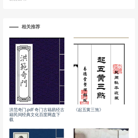
相关推荐
洪范奇门.pdf 奇门古籍易经古
《起五黄三煞》
籍民间经典文化百度网盘下
载