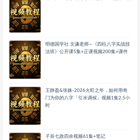
明德国学社 文谦老师—《四柱八字实战技
法班》公开课5集+正课视频200集+课件
王静盈&张姝-2026火旺之年，如何用奇
门为你的八字「引水调候」视频1集2.5小
时
子辰七政四余视频61集+笔记