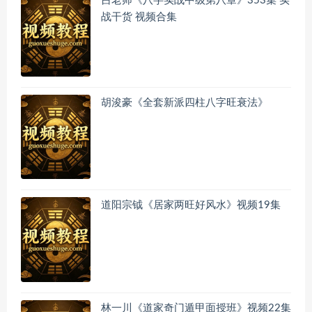
吕老师《八字实战中级第八章》353集 实
战干货 视频合集
胡浚豪《全套新派四柱八字旺衰法》
道阳宗钺《居家两旺好风水》视频19集
林一川《道家奇门遁甲面授班》视频22集