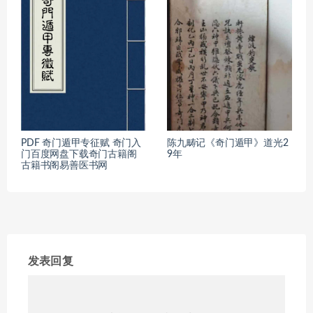
PDF 奇门遁甲专征赋 奇门入
陈九畴记《奇门遁甲》道光2
门百度网盘下载奇门古籍阁
9年
古籍书阁易善医书网
发表回复