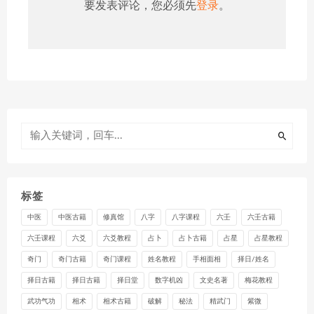
要发表评论，您必须先
登录
。
标签
中医
中医古籍
修真馆
八字
八字课程
六壬
六壬古籍
六壬课程
六爻
六爻教程
占卜
占卜古籍
占星
占星教程
奇门
奇门古籍
奇门课程
姓名教程
手相面相
择日/姓名
择日古籍
择日古籍
择日堂
数字机凶
文史名著
梅花教程
武功气功
相术
相术古籍
破解
秘法
精武门
紫微