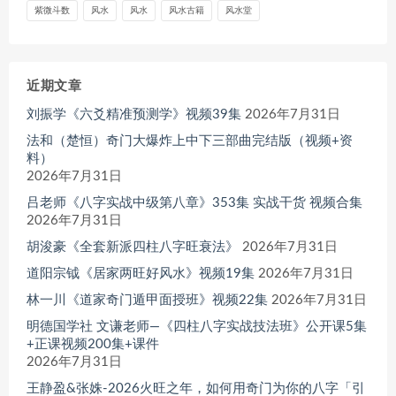
紫微斗数
风水
风水
风水古籍
风水堂
近期文章
刘振学《六爻精准预测学》视频39集
2026年7月31日
法和（楚恒）奇门大爆炸上中下三部曲完结版（视频+资
料）
2026年7月31日
吕老师《八字实战中级第八章》353集 实战干货 视频合集
2026年7月31日
胡浚豪《全套新派四柱八字旺衰法》
2026年7月31日
道阳宗钺《居家两旺好风水》视频19集
2026年7月31日
林一川《道家奇门遁甲面授班》视频22集
2026年7月31日
明德国学社 文谦老师—《四柱八字实战技法班》公开课5集
+正课视频200集+课件
2026年7月31日
王静盈&张姝-2026火旺之年，如何用奇门为你的八字「引