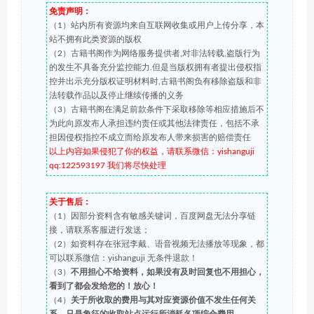
免责声明：
（1）站内所有资源均来自互联网收集或用户上传分享，本
站不拥有此类资源的版权
（2）古籍书阁作为网络服务提供者,对非法转载,盗版行为
的发生不具备充分监控能力.但是当版权拥有者提出侵权指
控并出示充分版权证明材料时,古籍书阁负有移除盗版和非
法转载作品以及停止继续传播的义务
（3）古籍书阁在满足前款条件下采取移除等相应措施后不
为此向原发布人承担违约责任或其他法律责任，包括不承
担因侵权指控不成立而给原发布人带来损害的赔偿责任
以上内容如果侵犯了你的权益，请联系微信：yishanguji
qq:122593197 我们将尽快处理
关于售后：
（1）因部分资料含有敏感关键词，百度网盘无法分享链
接，请联系客服进行发送；
（2）如资料存在张冠李戴、语音视频无法播放等现象，都
可以联系微信：yishanguji 无条件退款！
（3）
不用担心不给资料，如果没有及时回复也不用担心，
看到了都会发给您的！放心！
（4）
关于所收取的费用与其对应资源价值不发生任何关