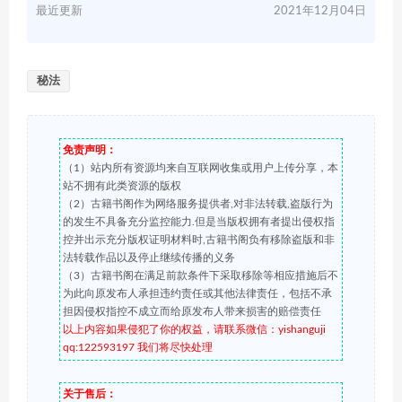
最近更新
2021年12月04日
秘法
免责声明：
（1）站内所有资源均来自互联网收集或用户上传分享，本
站不拥有此类资源的版权
（2）古籍书阁作为网络服务提供者,对非法转载,盗版行为
的发生不具备充分监控能力.但是当版权拥有者提出侵权指
控并出示充分版权证明材料时,古籍书阁负有移除盗版和非
法转载作品以及停止继续传播的义务
（3）古籍书阁在满足前款条件下采取移除等相应措施后不
为此向原发布人承担违约责任或其他法律责任，包括不承
担因侵权指控不成立而给原发布人带来损害的赔偿责任
以上内容如果侵犯了你的权益，请联系微信：yishanguji
qq:122593197 我们将尽快处理
关于售后：