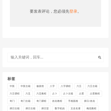
要发表评论，您必须先
登录
。
标签
中医
中医古籍
修真馆
八字
八字课程
六壬
六壬古籍
六壬课程
六爻
六爻教程
占卜
占卜古籍
占星
占星教程
奇门
奇门古籍
奇门课程
姓名教程
手相面相
择日/姓名
择日古籍
择日古籍
择日堂
数字机凶
文史名著
梅花教程