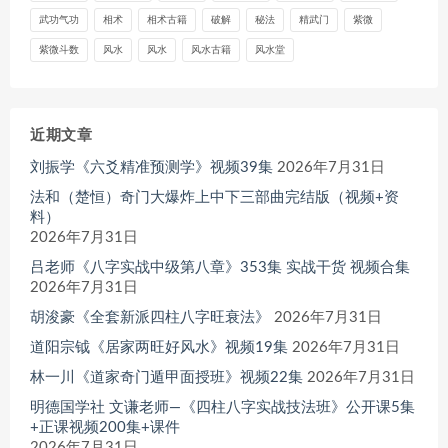
武功气功
相术
相术古籍
破解
秘法
精武门
紫微
紫微斗数
风水
风水
风水古籍
风水堂
近期文章
刘振学《六爻精准预测学》视频39集
2026年7月31日
法和（楚恒）奇门大爆炸上中下三部曲完结版（视频+资
料）
2026年7月31日
吕老师《八字实战中级第八章》353集 实战干货 视频合集
2026年7月31日
胡浚豪《全套新派四柱八字旺衰法》
2026年7月31日
道阳宗钺《居家两旺好风水》视频19集
2026年7月31日
林一川《道家奇门遁甲面授班》视频22集
2026年7月31日
明德国学社 文谦老师—《四柱八字实战技法班》公开课5集
+正课视频200集+课件
2026年7月31日