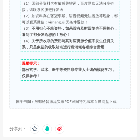
（1）因部分资料含有敏感关键词，百度网盘无法分享链
接，请联系客服进行发送；
（2）如资料存在张冠李戴、语音视频无法播放等现象，都
可以联系微信：yishanguji 无条件退款！
（3）
不用担心不给资料，如果没有及时回复也不用担心，
看到了都会发给您的！放心！
（4）
关于所收取的费用与其对应资源价值不发生任何关
系，只是象征的收取站点运行所消耗各项综合费用
温馨提示：
部分玄学、武术、医学等资料非专业人士请勿模仿学习，
仅供参考！
国学书阁
»
殷郊秘旨源流实录PDF民间符咒法本百度网盘下载
分享到：