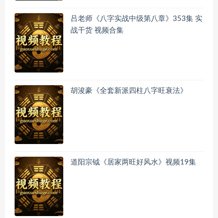
吕老师《八字实战中级第八章》353集 实
战干货 视频合集
胡浚豪《全套新派四柱八字旺衰法》
道阳宗钺《居家两旺好风水》视频19集