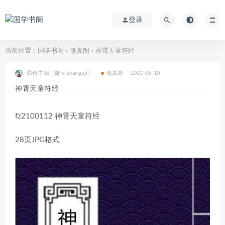
登录
当前位置：
国学书阁
修真阁
神霄天童符经
>
>
易善古籍（微:yishanguji）
修真阁
2021-06-10
神霄天童符经
fz2100112 神霄天童符经
28页JPG格式