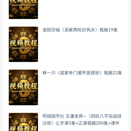
道阳宗钺《居家两旺好风水》视频19集
林一川《道家奇门遁甲面授班》视频22集
明德国学社 文谦老师—《四柱八字实战技
法班》公开课5集+正课视频200集+课件