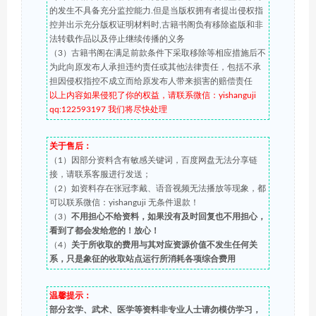
的发生不具备充分监控能力.但是当版权拥有者提出侵权指
控并出示充分版权证明材料时,古籍书阁负有移除盗版和非
法转载作品以及停止继续传播的义务
（3）古籍书阁在满足前款条件下采取移除等相应措施后不
为此向原发布人承担违约责任或其他法律责任，包括不承
担因侵权指控不成立而给原发布人带来损害的赔偿责任
以上内容如果侵犯了你的权益，请联系微信：yishanguji
qq:122593197 我们将尽快处理
关于售后：
（1）因部分资料含有敏感关键词，百度网盘无法分享链
接，请联系客服进行发送；
（2）如资料存在张冠李戴、语音视频无法播放等现象，都
可以联系微信：yishanguji 无条件退款！
（3）
不用担心不给资料，如果没有及时回复也不用担心，
看到了都会发给您的！放心！
（4）
关于所收取的费用与其对应资源价值不发生任何关
系，只是象征的收取站点运行所消耗各项综合费用
温馨提示：
部分玄学、武术、医学等资料非专业人士请勿模仿学习，