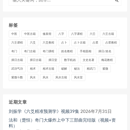
标签
中医
中医古籍
修真馆
八字
八字课程
六壬
六壬古籍
六壬课程
六爻
六爻教程
占卜
占卜古籍
占星
占星教程
奇门
奇门古籍
奇门课程
姓名教程
手相面相
择日/姓名
择日古籍
择日古籍
择日堂
数字机凶
文史名著
梅花教程
武功气功
相术
相术古籍
破解
秘法
精武门
紫微
紫微斗数
风水
风水
风水古籍
风水堂
近期文章
刘振学《六爻精准预测学》视频39集
2026年7月31日
法和（楚恒）奇门大爆炸上中下三部曲完结版（视频+资
料）