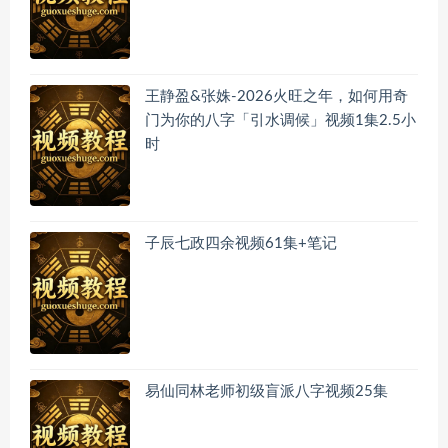
王静盈&张姝-2026火旺之年，如何用奇
门为你的八字「引水调候」视频1集2.5小
时
子辰七政四余视频61集+笔记
易仙同林老师初级盲派八字视频25集