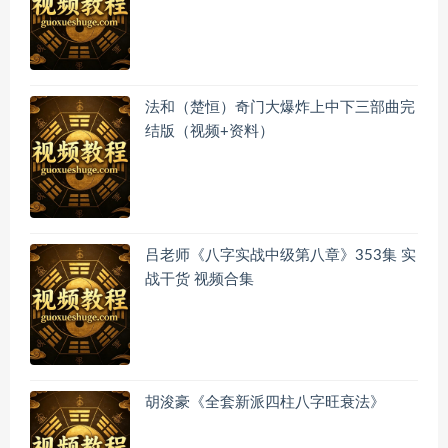
法和（楚恒）奇门大爆炸上中下三部曲完
结版（视频+资料）
吕老师《八字实战中级第八章》353集 实
战干货 视频合集
胡浚豪《全套新派四柱八字旺衰法》