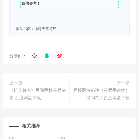
仅供参考！
国学书阁
»
神霄天童符经
分享到：
上一篇
下一篇
《祖传符本》民间手抄符咒法
师授医法秘诀（符咒手诀类）
本 百度网盘下载
民间符咒百度网盘下载
相关推荐