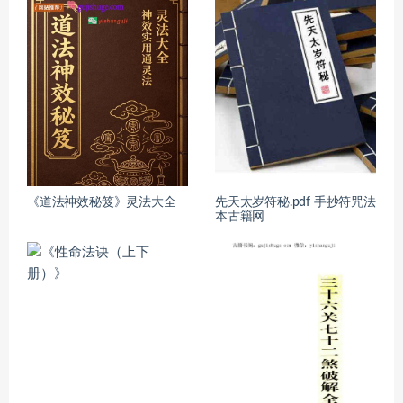
《道法神效秘笈》灵法大全
先天太岁符秘.pdf 手抄符咒法
本古籍网