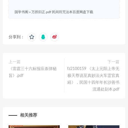
国学书阁
»
万邪归正.pdf 民间符咒法本百度网盘下载
分享到：
上一篇
下一篇
《雷霆三十六标报应条律秘
fz2100159 《太上元阳上帝无
旨》.pdf
极天尊说至真妙法火车霊官真
経》，民国十四年年长沙善书
流通处刻本.pdf
相关推荐