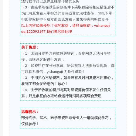
法转载作品以及停止继续传播的义务
（3）古籍书阁在满足前款条件下采取移除等相应措施后不
为此向原发布人承担违约责任或其他法律责任，包括不承
担因侵权指控不成立而给原发布人带来损害的赔偿责任
以上内容如果侵犯了你的权益，请联系微信：yishanguji
qq:122593197 我们将尽快处理
关于售后：
（1）因部分资料含有敏感关键词，百度网盘无法分享链
接，请联系客服进行发送；
（2）如资料存在张冠李戴、语音视频无法播放等现象，都
可以联系微信：yishanguji 无条件退款！
（3）
不用担心不给资料，如果没有及时回复也不用担心，
看到了都会发给您的！放心！
（4）
关于所收取的费用与其对应资源价值不发生任何关
系，只是象征的收取站点运行所消耗各项综合费用
温馨提示：
部分玄学、武术、医学等资料非专业人士请勿模仿学习，
仅供参考！