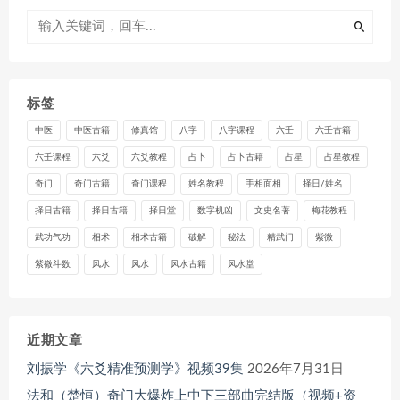
标签
中医
中医古籍
修真馆
八字
八字课程
六壬
六壬古籍
六壬课程
六爻
六爻教程
占卜
占卜古籍
占星
占星教程
奇门
奇门古籍
奇门课程
姓名教程
手相面相
择日/姓名
择日古籍
择日古籍
择日堂
数字机凶
文史名著
梅花教程
武功气功
相术
相术古籍
破解
秘法
精武门
紫微
紫微斗数
风水
风水
风水古籍
风水堂
近期文章
刘振学《六爻精准预测学》视频39集
2026年7月31日
法和（楚恒）奇门大爆炸上中下三部曲完结版（视频+资