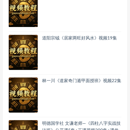
道阳宗钺《居家两旺好风水》视频19集
林一川《道家奇门遁甲面授班》视频22集
明德国学社 文谦老师—《四柱八字实战技