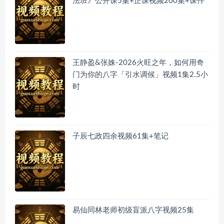
法班》公开课5集+正课视频200集+课件
王静盈&张姝-2026火旺之年，如何用奇
门为你的八字「引水调候」视频1集2.5小
时
子辰七政四余视频61集+笔记
易仙同林老师初级盲派八字视频25集