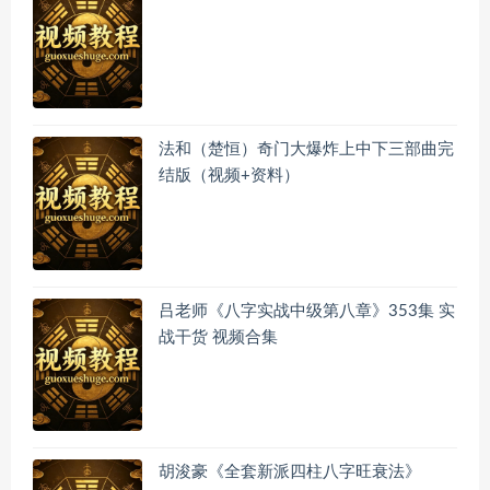
法和（楚恒）奇门大爆炸上中下三部曲完
结版（视频+资料）
吕老师《八字实战中级第八章》353集 实
战干货 视频合集
胡浚豪《全套新派四柱八字旺衰法》