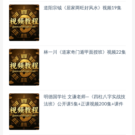
道阳宗钺《居家两旺好风水》视频19集
林一川《道家奇门遁甲面授班》视频22集
明德国学社 文谦老师—《四柱八字实战技
法班》公开课5集+正课视频200集+课件