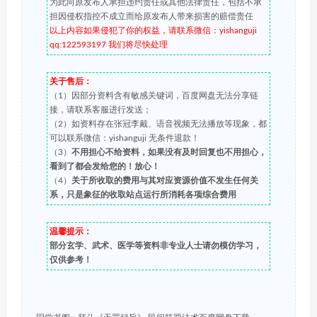
为此向原发布人承担违约责任或其他法律责任，包括不承
担因侵权指控不成立而给原发布人带来损害的赔偿责任
以上内容如果侵犯了你的权益，请联系微信：yishanguji
qq:122593197 我们将尽快处理
关于售后：
（1）因部分资料含有敏感关键词，百度网盘无法分享链
接，请联系客服进行发送；
（2）如资料存在张冠李戴、语音视频无法播放等现象，都
可以联系微信：yishanguji 无条件退款！
（3）
不用担心不给资料，如果没有及时回复也不用担心，
看到了都会发给您的！放心！
（4）
关于所收取的费用与其对应资源价值不发生任何关
系，只是象征的收取站点运行所消耗各项综合费用
温馨提示：
部分玄学、武术、医学等资料非专业人士请勿模仿学习，
仅供参考！