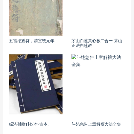
五雷结旙符，清宣统元年
茅山白蓮真心教二合一 茅山
正法白莲教
赈济孤幽科仪本-古本.
斗姥急告上章解禳大法全集