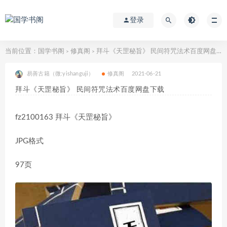
登录
当前位置：
国学书阁
修真阁
拜斗《天罡秘旨》 民间符咒法术百度网盘下载
>
>
易善古籍（微:yishanguji）
修真阁
2021-06-21
拜斗《天罡秘旨》 民间符咒法术百度网盘下载
fz2100163 拜斗《天罡秘旨》
JPG格式
97页