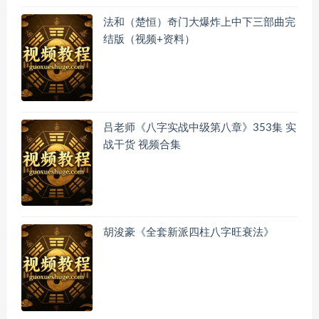
法和（楚恒）奇门大爆炸上中下三部曲完
结版（视频+资料）
吕老师《八字实战中级第八章》353集 实
战干货 视频合集
胡浚豪《全套新派四柱八字旺衰法》