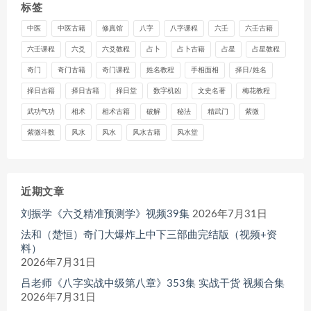
标签
中医
中医古籍
修真馆
八字
八字课程
六壬
六壬古籍
六壬课程
六爻
六爻教程
占卜
占卜古籍
占星
占星教程
奇门
奇门古籍
奇门课程
姓名教程
手相面相
择日/姓名
择日古籍
择日古籍
择日堂
数字机凶
文史名著
梅花教程
武功气功
相术
相术古籍
破解
秘法
精武门
紫微
紫微斗数
风水
风水
风水古籍
风水堂
近期文章
刘振学《六爻精准预测学》视频39集
2026年7月31日
法和（楚恒）奇门大爆炸上中下三部曲完结版（视频+资
料）
2026年7月31日
吕老师《八字实战中级第八章》353集 实战干货 视频合集
2026年7月31日