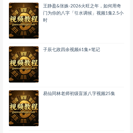
王静盈&张姝-2026火旺之年，如何用奇
门为你的八字「引水调候」视频1集2.5小
时
子辰七政四余视频61集+笔记
易仙同林老师初级盲派八字视频25集