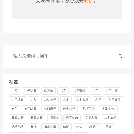
要发表评论，您必须先
登录
。
标签
中医
中医古籍
修真馆
八字
八字课程
六壬
六壬古籍
六壬课程
六爻
六爻教程
占卜
占卜古籍
占星
占星教程
奇门
奇门古籍
奇门课程
姓名教程
手相面相
择日/姓名
择日古籍
择日古籍
择日堂
数字机凶
文史名著
梅花教程
武功气功
相术
相术古籍
破解
秘法
精武门
紫微