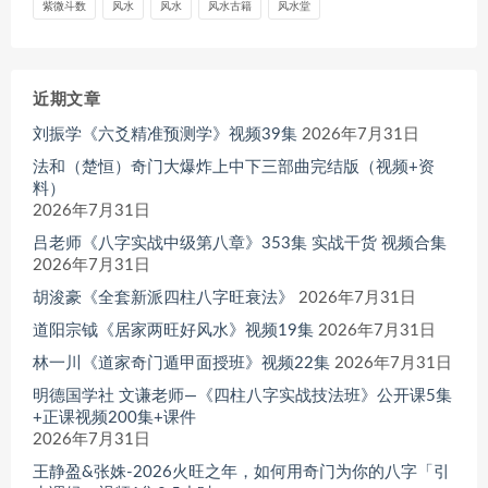
紫微斗数
风水
风水
风水古籍
风水堂
近期文章
刘振学《六爻精准预测学》视频39集
2026年7月31日
法和（楚恒）奇门大爆炸上中下三部曲完结版（视频+资
料）
2026年7月31日
吕老师《八字实战中级第八章》353集 实战干货 视频合集
2026年7月31日
胡浚豪《全套新派四柱八字旺衰法》
2026年7月31日
道阳宗钺《居家两旺好风水》视频19集
2026年7月31日
林一川《道家奇门遁甲面授班》视频22集
2026年7月31日
明德国学社 文谦老师—《四柱八字实战技法班》公开课5集
+正课视频200集+课件
2026年7月31日
王静盈&张姝-2026火旺之年，如何用奇门为你的八字「引