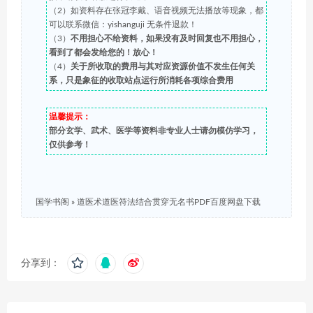
（2）如资料存在张冠李戴、语音视频无法播放等现象，都
可以联系微信：yishanguji 无条件退款！
（3）
不用担心不给资料，如果没有及时回复也不用担心，
看到了都会发给您的！放心！
（4）
关于所收取的费用与其对应资源价值不发生任何关
系，只是象征的收取站点运行所消耗各项综合费用
温馨提示：
部分玄学、武术、医学等资料非专业人士请勿模仿学习，
仅供参考！
国学书阁
»
道医术道医符法结合贯穿无名书PDF百度网盘下载
分享到：