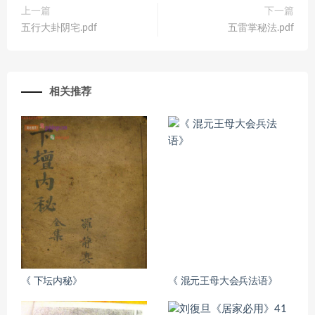
上一篇
下一篇
五行大卦阴宅.pdf
五雷掌秘法.pdf
相关推荐
《 下坛内秘》
《 混元王母大会兵法语》