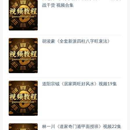
战干货 视频合集
胡浚豪《全套新派四柱八字旺衰法》
道阳宗钺《居家两旺好风水》视频19集
林一川《道家奇门遁甲面授班》视频22集