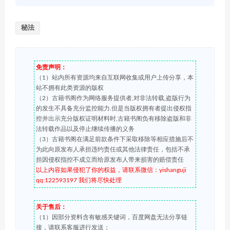
秘法
免责声明：
（1）站内所有资源均来自互联网收集或用户上传分享，本
站不拥有此类资源的版权
（2）古籍书阁作为网络服务提供者,对非法转载,盗版行为
的发生不具备充分监控能力.但是当版权拥有者提出侵权指
控并出示充分版权证明材料时,古籍书阁负有移除盗版和非
法转载作品以及停止继续传播的义务
（3）古籍书阁在满足前款条件下采取移除等相应措施后不
为此向原发布人承担违约责任或其他法律责任，包括不承
担因侵权指控不成立而给原发布人带来损害的赔偿责任
以上内容如果侵犯了你的权益，请联系微信：yishanguji
qq:122593197 我们将尽快处理
关于售后：
（1）因部分资料含有敏感关键词，百度网盘无法分享链
接，请联系客服进行发送；