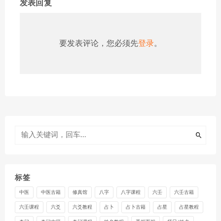
发表回复
要发表评论，您必须先
登录
。
标签
中医
中医古籍
修真馆
八字
八字课程
六壬
六壬古籍
六壬课程
六爻
六爻教程
占卜
占卜古籍
占星
占星教程