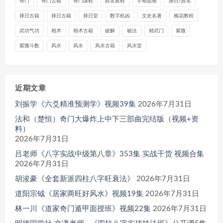
奇门
奇门古籍
奇门课程
姓名教程
手相面相
择日/姓名
择日古籍
择日古籍
择日堂
数字机凶
文史名著
梅花教程
武功气功
相术
相术古籍
破解
秘法
精武门
紫微
紫微斗数
风水
风水
风水古籍
风水堂
近期文章
刘振学《六爻精准预测学》视频39集
2026年7月31日
法和（楚恒）奇门大爆炸上中下三部曲完结版（视频+资
料）
2026年7月31日
吕老师《八字实战中级第八章》353集 实战干货 视频合集
2026年7月31日
胡浚豪《全套新派四柱八字旺衰法》
2026年7月31日
道阳宗钺《居家两旺好风水》视频19集
2026年7月31日
林一川《道家奇门遁甲面授班》视频22集
2026年7月31日