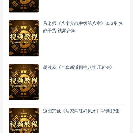
吕老师《八字实战中级第八章》353集 实
战干货 视频合集
胡浚豪《全套新派四柱八字旺衰法》
道阳宗钺《居家两旺好风水》视频19集