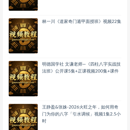
林一川《道家奇门遁甲面授班》视频22集
明德国学社 文谦老师—《四柱八字实战技
法班》公开课5集+正课视频200集+课件
王静盈&张姝-2026火旺之年，如何用奇
门为你的八字「引水调候」视频1集2.5小
时