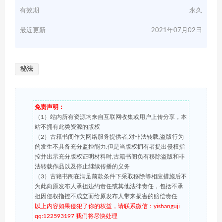
有效期
永久
最近更新
2021年07月02日
秘法
免责声明：
（1）站内所有资源均来自互联网收集或用户上传分享，本
站不拥有此类资源的版权
（2）古籍书阁作为网络服务提供者,对非法转载,盗版行为
的发生不具备充分监控能力.但是当版权拥有者提出侵权指
控并出示充分版权证明材料时,古籍书阁负有移除盗版和非
法转载作品以及停止继续传播的义务
（3）古籍书阁在满足前款条件下采取移除等相应措施后不
为此向原发布人承担违约责任或其他法律责任，包括不承
担因侵权指控不成立而给原发布人带来损害的赔偿责任
以上内容如果侵犯了你的权益，请联系微信：yishanguji
qq:122593197 我们将尽快处理