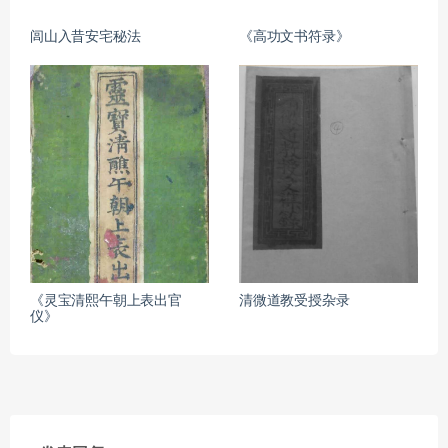
闾山入昔安宅秘法
《高功文书符录》
《灵宝清熙午朝上表出官
清微道教受授杂录
仪》