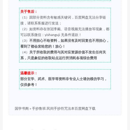
关于售后：
（1）因部分资料含有敏感关键词，百度网盘无法分享链
接，请联系客服进行发送；
（2）如资料存在张冠李戴、语音视频无法播放等现象，都
可以联系微信：yishanguji 无条件退款！
（3）
不用担心不给资料，如果没有及时回复也不用担心，
看到了都会发给您的！放心！
（4）
关于所收取的费用与其对应资源价值不发生任何关
系，只是象征的收取站点运行所消耗各项综合费用
温馨提示：
部分玄学、武术、医学等资料非专业人士请勿模仿学习，
仅供参考！
国学书阁
»
手抄鲁班.民间手抄符咒法本百度网盘下载