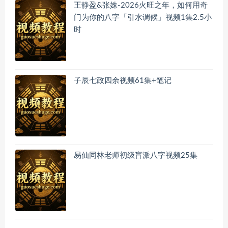
王静盈&张姝-2026火旺之年，如何用奇
门为你的八字「引水调候」视频1集2.5小
时
子辰七政四余视频61集+笔记
易仙同林老师初级盲派八字视频25集