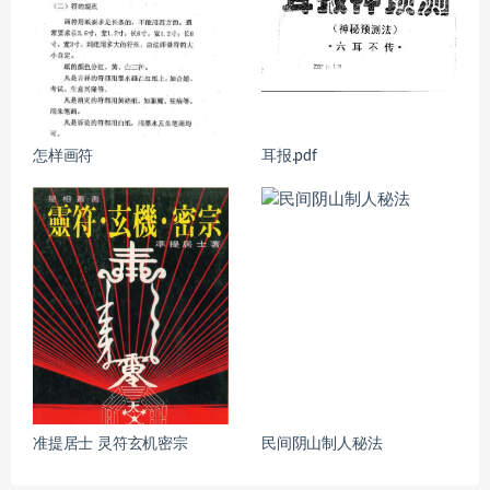
怎样画符
耳报.pdf
准提居士 灵符玄机密宗
民间阴山制人秘法