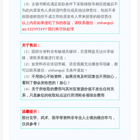
（3）古籍书阁在满足前款条件下采取移除等相应措施后不
为此向原发布人承担违约责任或其他法律责任，包括不承
担因侵权指控不成立而给原发布人带来损害的赔偿责任
以上内容如果侵犯了你的权益，请联系微信：yishanguji
qq:122593197 我们将尽快处理
关于售后：
（1）因部分资料含有敏感关键词，百度网盘无法分享链
接，请联系客服进行发送；
（2）如资料存在张冠李戴、语音视频无法播放等现象，都
可以联系微信：yishanguji 无条件退款！
（3）
不用担心不给资料，如果没有及时回复也不用担心，
看到了都会发给您的！放心！
（4）
关于所收取的费用与其对应资源价值不发生任何关
系，只是象征的收取站点运行所消耗各项综合费用
温馨提示：
部分玄学、武术、医学等资料非专业人士请勿模仿学习，
仅供参考！