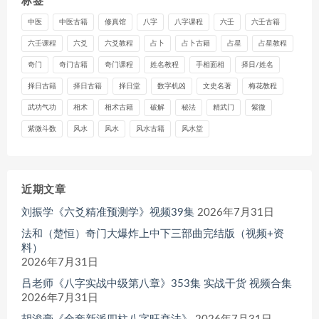
标签
中医
中医古籍
修真馆
八字
八字课程
六壬
六壬古籍
六壬课程
六爻
六爻教程
占卜
占卜古籍
占星
占星教程
奇门
奇门古籍
奇门课程
姓名教程
手相面相
择日/姓名
择日古籍
择日古籍
择日堂
数字机凶
文史名著
梅花教程
武功气功
相术
相术古籍
破解
秘法
精武门
紫微
紫微斗数
风水
风水
风水古籍
风水堂
近期文章
刘振学《六爻精准预测学》视频39集
2026年7月31日
法和（楚恒）奇门大爆炸上中下三部曲完结版（视频+资
料）
2026年7月31日
吕老师《八字实战中级第八章》353集 实战干货 视频合集
2026年7月31日