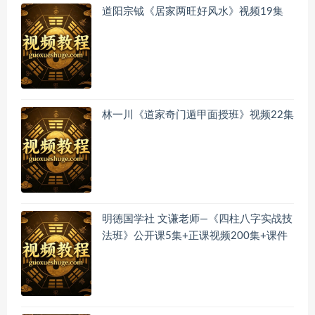
道阳宗钺《居家两旺好风水》视频19集
林一川《道家奇门遁甲面授班》视频22集
明德国学社 文谦老师—《四柱八字实战技
法班》公开课5集+正课视频200集+课件