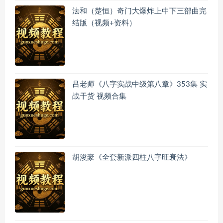
法和（楚恒）奇门大爆炸上中下三部曲完
结版（视频+资料）
吕老师《八字实战中级第八章》353集 实
战干货 视频合集
胡浚豪《全套新派四柱八字旺衰法》