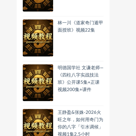
林一川《道家奇门遁甲
面授班》视频22集
明德国学社 文谦老师—
《四柱八字实战技法
班》公开课5集+正课
视频200集+课件
王静盈&张姝-2026火
旺之年，如何用奇门为
你的八字「引水调候」
视频1集2.5小时