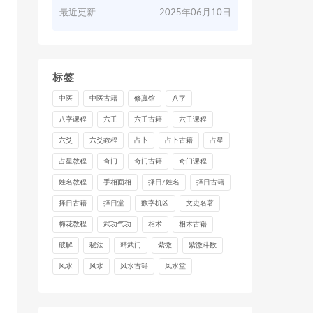
最近更新
2025年06月10日
标签
中医
中医古籍
修真馆
八字
八字课程
六壬
六壬古籍
六壬课程
六爻
六爻教程
占卜
占卜古籍
占星
占星教程
奇门
奇门古籍
奇门课程
姓名教程
手相面相
择日/姓名
择日古籍
择日古籍
择日堂
数字机凶
文史名著
梅花教程
武功气功
相术
相术古籍
破解
秘法
精武门
紫微
紫微斗数
风水
风水
风水古籍
风水堂