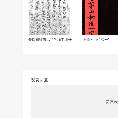
普庵祖师传承符咒秘本厚册
上清茅山秘法一宗
发表回复
要发表