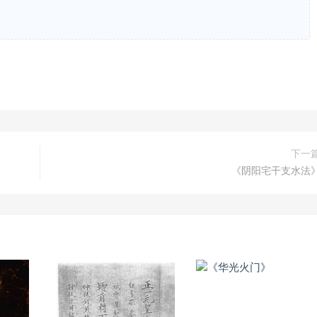
下一
《阴阳宅干支水法