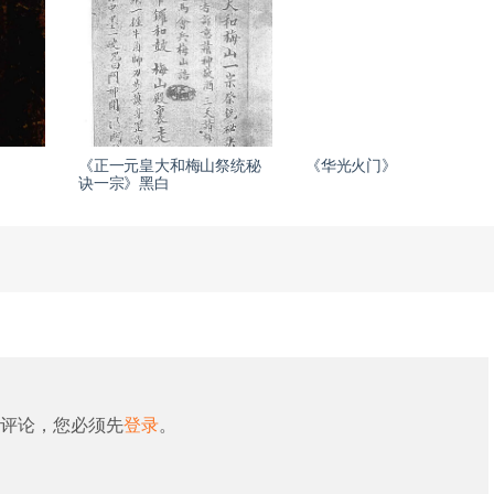
《正一元皇大和梅山祭统秘
《华光火门》
诀一宗》黑白
评论，您必须先
登录
。