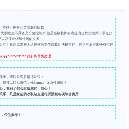
，本站不拥有此类资源的版权
版行为的发生不具备充分监控能力.但是当版权拥有者提出侵权指控并出示充分
品以及停止继续传播的义务
后不为此向原发布人承担违约责任或其他法律责任，包括不承担因侵权指控
qq:122593197 我们将尽快处理
链接，请联系客服进行发送；
以联系微信：yishanguji 无条件退款！
心，看到了都会发给您的！放心！
关系，只是象征的收取站点运行所消耗各项综合费用
习，仅供参考！