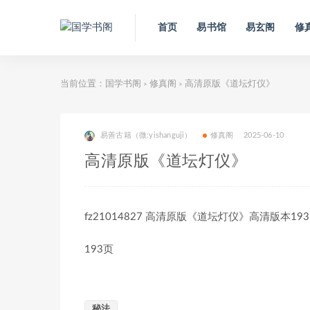
首页
易书馆
易玄阁
修
当前位置：
国学书阁
修真阁
高清原版《道坛灯仪》
>
>
易善古籍（微:yishanguji）
修真阁
2025-06-10
高清原版《道坛灯仪》
fz21014827 高清原版《道坛灯仪》高清版本193p.
193页
秘法