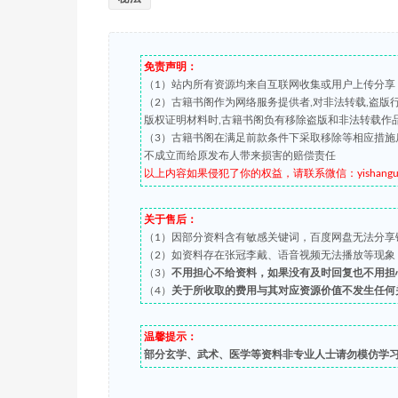
免责声明：
（1）站内所有资源均来自互联网收集或用户上传分享
（2）古籍书阁作为网络服务提供者,对非法转载,盗
版权证明材料时,古籍书阁负有移除盗版和非法转载作
（3）古籍书阁在满足前款条件下采取移除等相应措施
不成立而给原发布人带来损害的赔偿责任
以上内容如果侵犯了你的权益，请联系微信：yishanguji 
关于售后：
（1）因部分资料含有敏感关键词，百度网盘无法分享
（2）如资料存在张冠李戴、语音视频无法播放等现象，都可
（3）
不用担心不给资料，如果没有及时回复也不用担
（4）
关于所收取的费用与其对应资源价值不发生任何
温馨提示：
部分玄学、武术、医学等资料非专业人士请勿模仿学