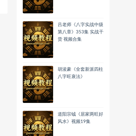
吕老师《八字实战中级
第八章》353集 实战干
货 视频合集
胡浚豪《全套新派四柱
八字旺衰法》
道阳宗钺《居家两旺好
风水》视频19集