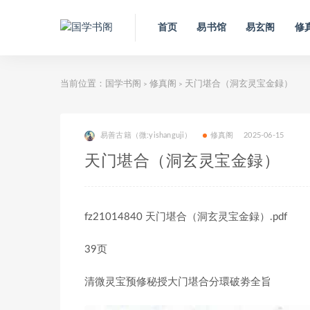
首页
易书馆
易玄阁
修
当前位置：
国学书阁
修真阁
天门堪合（洞玄灵宝金録）
>
>
易善古籍（微:yishanguji）
修真阁
2025-06-15
天门堪合（洞玄灵宝金録）
fz21014840 天门堪合（洞玄灵宝金録）.pdf
39页
清微灵宝预修秘授大门堪合分環破劵全旨