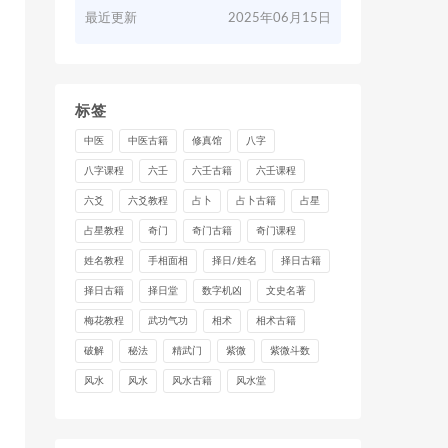
最近更新
2025年06月15日
标签
中医
中医古籍
修真馆
八字
八字课程
六壬
六壬古籍
六壬课程
六爻
六爻教程
占卜
占卜古籍
占星
占星教程
奇门
奇门古籍
奇门课程
姓名教程
手相面相
择日/姓名
择日古籍
择日古籍
择日堂
数字机凶
文史名著
梅花教程
武功气功
相术
相术古籍
破解
秘法
精武门
紫微
紫微斗数
风水
风水
风水古籍
风水堂