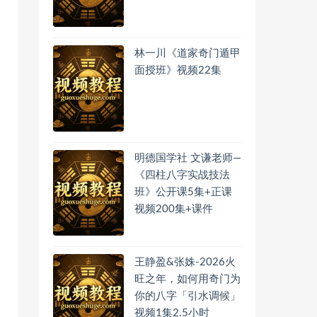
林一川《道家奇门遁甲
面授班》视频22集
明德国学社 文谦老师—
《四柱八字实战技法
班》公开课5集+正课
视频200集+课件
王静盈&张姝-2026火
旺之年，如何用奇门为
你的八字「引水调候」
视频1集2.5小时