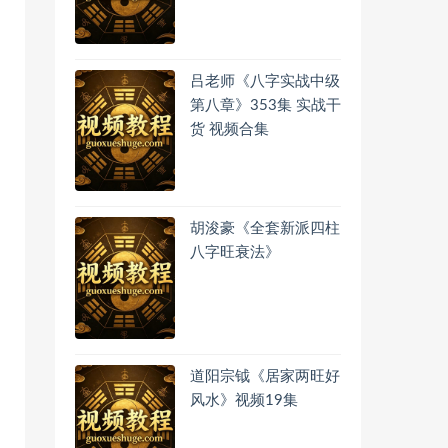
吕老师《八字实战中级
第八章》353集 实战干
货 视频合集
胡浚豪《全套新派四柱
八字旺衰法》
道阳宗钺《居家两旺好
风水》视频19集