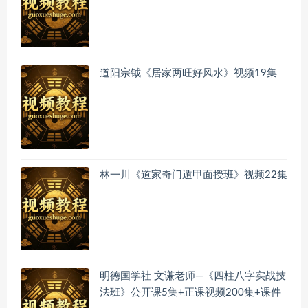
道阳宗钺《居家两旺好风水》视频19集
林一川《道家奇门遁甲面授班》视频22集
明德国学社 文谦老师—《四柱八字实战技
法班》公开课5集+正课视频200集+课件