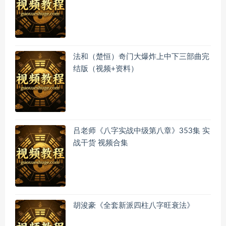
法和（楚恒）奇门大爆炸上中下三部曲完
结版（视频+资料）
吕老师《八字实战中级第八章》353集 实
战干货 视频合集
胡浚豪《全套新派四柱八字旺衰法》