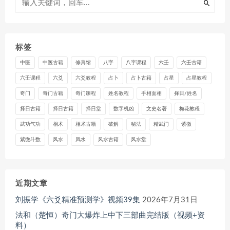
标签
中医
中医古籍
修真馆
八字
八字课程
六壬
六壬古籍
六壬课程
六爻
六爻教程
占卜
占卜古籍
占星
占星教程
奇门
奇门古籍
奇门课程
姓名教程
手相面相
择日/姓名
择日古籍
择日古籍
择日堂
数字机凶
文史名著
梅花教程
武功气功
相术
相术古籍
破解
秘法
精武门
紫微
紫微斗数
风水
风水
风水古籍
风水堂
近期文章
刘振学《六爻精准预测学》视频39集
2026年7月31日
法和（楚恒）奇门大爆炸上中下三部曲完结版（视频+资
料）