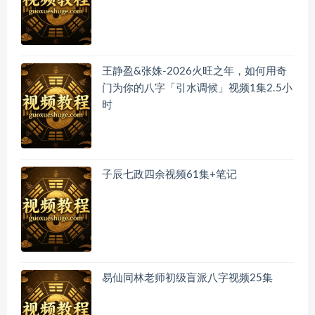
王静盈&张姝-2026火旺之年，如何用奇
门为你的八字「引水调候」视频1集2.5小
时
子辰七政四余视频61集+笔记
易仙同林老师初级盲派八字视频25集