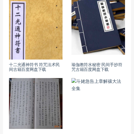
十二光通神符书 符咒法术民
瑜伽教符水秘密 民间手抄符
间古籍百度网盘下载
咒古籍百度网盘下载