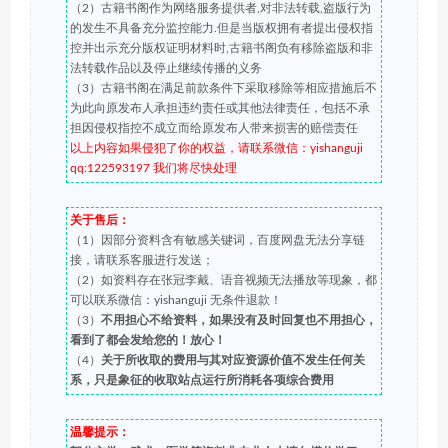
（2）古籍书阁作为网络服务提供者,对非法转载,盗版行为
的发生不具备充分监控能力.但是当版权拥有者提出侵权指
控并出示充分版权证明材料时,古籍书阁负有移除盗版和非
法转载作品以及停止继续传播的义务
（3）古籍书阁在满足前款条件下采取移除等相应措施后不
为此向原发布人承担违约责任或其他法律责任，包括不承
担因侵权指控不成立而给原发布人带来损害的赔偿责任
以上内容如果侵犯了你的权益，请联系微信：yishanguji
qq:122593197 我们将尽快处理
关于售后：
（1）因部分资料含有敏感关键词，百度网盘无法分享链
接，请联系客服进行发送；
（2）如资料存在张冠李戴、语音视频无法播放等现象，都
可以联系微信：yishanguji 无条件退款！
（3）
不用担心不给资料，如果没有及时回复也不用担心，
看到了都会发给您的！放心！
（4）
关于所收取的费用与其对应资源价值不发生任何关
系，只是象征的收取站点运行所消耗各项综合费用
温馨提示：