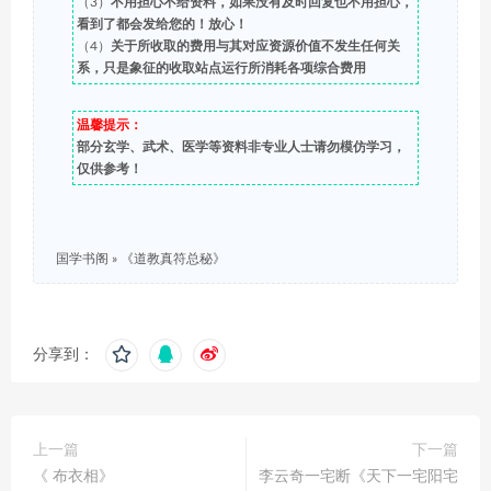
（3）
不用担心不给资料，如果没有及时回复也不用担心，
看到了都会发给您的！放心！
（4）
关于所收取的费用与其对应资源价值不发生任何关
系，只是象征的收取站点运行所消耗各项综合费用
温馨提示：
部分玄学、武术、医学等资料非专业人士请勿模仿学习，
仅供参考！
国学书阁
»
《道教真符总秘》
分享到：
上一篇
下一篇
《 布衣相》
李云奇一宅断《天下一宅阳宅