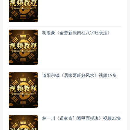
胡浚豪《全套新派四柱八字旺衰法》
道阳宗钺《居家两旺好风水》视频19集
林一川《道家奇门遁甲面授班》视频22集