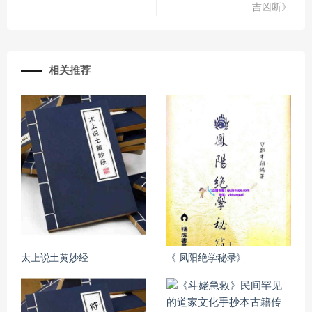
吉凶断》
相关推荐
太上说土黄妙经
《 凤阳绝学秘录》