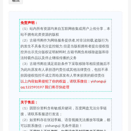
秘法
免责声明：
（1）站内所有资源均来自互联网收集或用户上传分享，本
站不拥有此类资源的版权
（2）古籍书阁作为网络服务提供者,对非法转载,盗版行为
的发生不具备充分监控能力.但是当版权拥有者提出侵权指
控并出示充分版权证明材料时,古籍书阁负有移除盗版和非
法转载作品以及停止继续传播的义务
（3）古籍书阁在满足前款条件下采取移除等相应措施后不
为此向原发布人承担违约责任或其他法律责任，包括不承
担因侵权指控不成立而给原发布人带来损害的赔偿责任
以上内容如果侵犯了你的权益，请联系微信：yishanguji
qq:122593197 我们将尽快处理
关于售后：
（1）因部分资料含有敏感关键词，百度网盘无法分享链
接，请联系客服进行发送；
（2）如资料存在张冠李戴、语音视频无法播放等现象，都
可以联系微信：yishanguji 无条件退款！