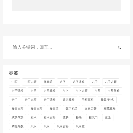
标签
中医
中医古籍
修真馆
八字
八字课程
六壬
六壬古籍
六壬课程
六爻
六爻教程
占卜
占卜古籍
占星
占星教程
奇门
奇门古籍
奇门课程
姓名教程
手相面相
择日/姓名
择日古籍
择日古籍
择日堂
数字机凶
文史名著
梅花教程
武功气功
相术
相术古籍
破解
秘法
精武门
紫微
紫微斗数
风水
风水
风水古籍
风水堂