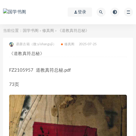
登录
当前位置：
国学书阁
修真阁
《道教真符总秘》
>
>
易善古籍（微:yishanguji）
修真阁
2025-07-25
《道教真符总秘》
FZ2105957 道教真符总秘.pdf
73页