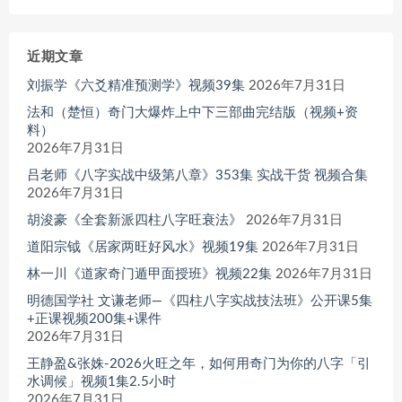
近期文章
刘振学《六爻精准预测学》视频39集
2026年7月31日
法和（楚恒）奇门大爆炸上中下三部曲完结版（视频+资
料）
2026年7月31日
吕老师《八字实战中级第八章》353集 实战干货 视频合集
2026年7月31日
胡浚豪《全套新派四柱八字旺衰法》
2026年7月31日
道阳宗钺《居家两旺好风水》视频19集
2026年7月31日
林一川《道家奇门遁甲面授班》视频22集
2026年7月31日
明德国学社 文谦老师—《四柱八字实战技法班》公开课5集
+正课视频200集+课件
2026年7月31日
王静盈&张姝-2026火旺之年，如何用奇门为你的八字「引
水调候」视频1集2.5小时
2026年7月31日