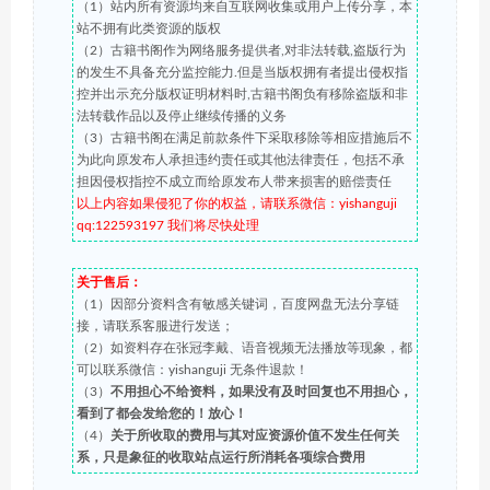
（1）站内所有资源均来自互联网收集或用户上传分享，本
站不拥有此类资源的版权
（2）古籍书阁作为网络服务提供者,对非法转载,盗版行为
的发生不具备充分监控能力.但是当版权拥有者提出侵权指
控并出示充分版权证明材料时,古籍书阁负有移除盗版和非
法转载作品以及停止继续传播的义务
（3）古籍书阁在满足前款条件下采取移除等相应措施后不
为此向原发布人承担违约责任或其他法律责任，包括不承
担因侵权指控不成立而给原发布人带来损害的赔偿责任
以上内容如果侵犯了你的权益，请联系微信：yishanguji
qq:122593197 我们将尽快处理
关于售后：
（1）因部分资料含有敏感关键词，百度网盘无法分享链
接，请联系客服进行发送；
（2）如资料存在张冠李戴、语音视频无法播放等现象，都
可以联系微信：yishanguji 无条件退款！
（3）
不用担心不给资料，如果没有及时回复也不用担心，
看到了都会发给您的！放心！
（4）
关于所收取的费用与其对应资源价值不发生任何关
系，只是象征的收取站点运行所消耗各项综合费用