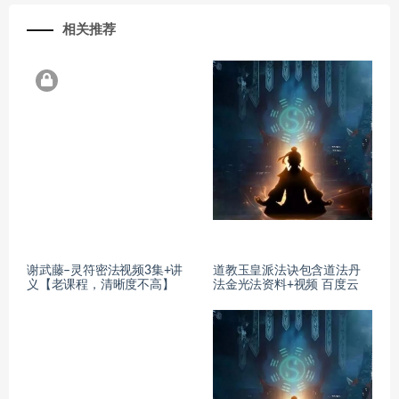
相关推荐
谢武藤–灵符密法视频3集+讲
道教玉皇派法诀包含道法丹
义【老课程，清晰度不高】
法金光法资料+视频 百度云