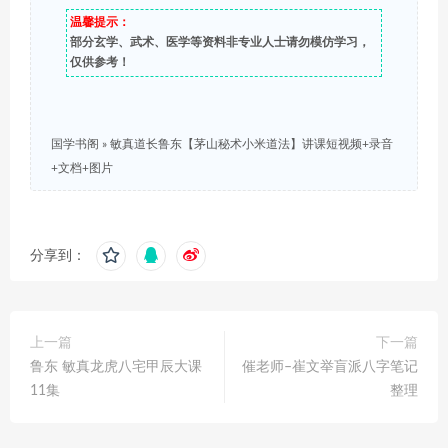
温馨提示：
部分玄学、武术、医学等资料非专业人士请勿模仿学习，
仅供参考！
国学书阁
»
敏真道长鲁东【茅山秘术小米道法】讲课短视频+录音
+文档+图片
分享到：
上一篇
下一篇
鲁东 敏真龙虎八宅甲辰大课
催老师–崔文举盲派八字笔记
11集
整理