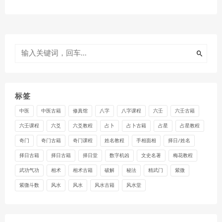
标签
中医
中医古籍
修真馆
八字
八字课程
六壬
六壬古籍
六壬课程
六爻
六爻教程
占卜
占卜古籍
占星
占星教程
奇门
奇门古籍
奇门课程
姓名教程
手相面相
择日/姓名
择日古籍
择日古籍
择日堂
数字机凶
文史名著
梅花教程
武功气功
相术
相术古籍
破解
秘法
精武门
紫微
紫微斗数
风水
风水
风水古籍
风水堂