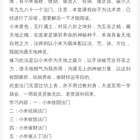
体，有小米催财、收阴、催贵人、祛病、催文昌、破小人
等九九八十一个法门。注意，本套课程由于为法术类，已
经进行了压缩，需要解压一下才能阅读。
小米黄色，五行属土，对应八卦之坤卦，为五谷之精，藏
天地之魄，在道家是驱邪养命的神秘种子。本身具备天地
自然之力，法师则以小米为载体配以法、咒、诀、方位，
既能沟通天地神灵。
修习此法是以小米作为天地之媒介，以手诀秘咒合符箓之
力，借天地精气为我所用，沟通无上的神秘力量，以达到
收阴驱邪，祛病养命，催财转运等目的。
此套法门无需过功上表，亦不用过教封身，大道至简一学
就会、一用就灵灵验无比。老资源补回来。
学习内容：一：小米收阴法门
二：小米祛病法门
三：小米收惊法门
四：小米催财法门
五：小米催人丁法门