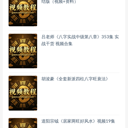
结版（视频+资料）
吕老师《八字实战中级第八章》353集 实
战干货 视频合集
胡浚豪《全套新派四柱八字旺衰法》
道阳宗钺《居家两旺好风水》视频19集