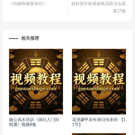
《结婚和嫁娶择日》
易朴国学新课催桃花阵法实践
课27集
相关推荐
杨公风水培训《择日入门到
花泽豪甲辰年择日传承班-【1
精通》视频8集
1节】