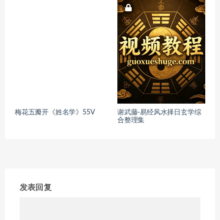
梅花五瓣开《姓名学》55V
谢武藤-易经风水择日玄学综
合整理集
发表回复