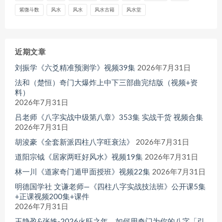
紫微斗数
风水
风水
风水古籍
风水堂
近期文章
刘振学《六爻精准预测学》视频39集
2026年7月31日
法和（楚恒）奇门大爆炸上中下三部曲完结版（视频+资
料）
2026年7月31日
吕老师《八字实战中级第八章》353集 实战干货 视频合集
2026年7月31日
胡浚豪《全套新派四柱八字旺衰法》
2026年7月31日
道阳宗钺《居家两旺好风水》视频19集
2026年7月31日
林一川《道家奇门遁甲面授班》视频22集
2026年7月31日
明德国学社 文谦老师—《四柱八字实战技法班》公开课5集
+正课视频200集+课件
2026年7月31日
王静盈&张姝-2026火旺之年，如何用奇门为你的八字「引