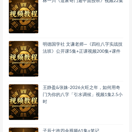
林一川《道家奇门遁甲面授班》视频22集
明德国学社 文谦老师—《四柱八字实战技
法班》公开课5集+正课视频200集+课件
王静盈&张姝-2026火旺之年，如何用奇
门为你的八字「引水调候」视频1集2.5小
时
子辰七政四余视频61集+笔记