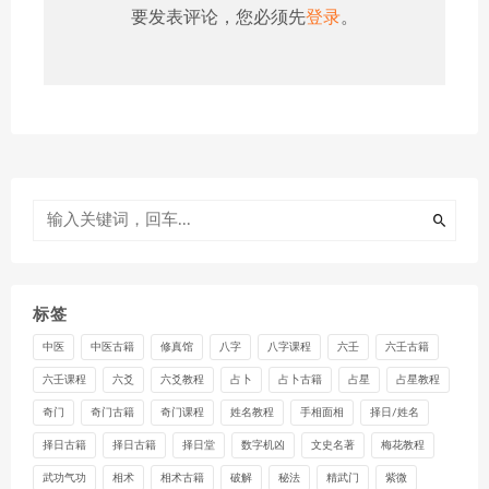
要发表评论，您必须先
登录
。
标签
中医
中医古籍
修真馆
八字
八字课程
六壬
六壬古籍
六壬课程
六爻
六爻教程
占卜
占卜古籍
占星
占星教程
奇门
奇门古籍
奇门课程
姓名教程
手相面相
择日/姓名
择日古籍
择日古籍
择日堂
数字机凶
文史名著
梅花教程
武功气功
相术
相术古籍
破解
秘法
精武门
紫微