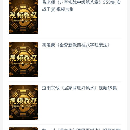
吕老师《八字实战中级第八章》353集 实
战干货 视频合集
胡浚豪《全套新派四柱八字旺衰法》
道阳宗钺《居家两旺好风水》视频19集