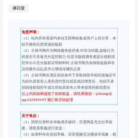
择日堂
免责声明：
（1）站内所有资源均来自互联网收集或用户上传分享，本
站不拥有此类资源的版权
（2）古籍书阁作为网络服务提供者,对非法转载,盗版行为
的发生不具备充分监控能力.但是当版权拥有者提出侵权指
控并出示充分版权证明材料时,古籍书阁负有移除盗版和非
法转载作品以及停止继续传播的义务
（3）古籍书阁在满足前款条件下采取移除等相应措施后不
为此向原发布人承担违约责任或其他法律责任，包括不承
担因侵权指控不成立而给原发布人带来损害的赔偿责任
以上内容如果侵犯了你的权益，请联系微信：yishanguji
qq:122593197 我们将尽快处理
关于售后：
（1）因部分资料含有敏感关键词，百度网盘无法分享链
接，请联系客服进行发送；
（2）如资料存在张冠李戴、语音视频无法播放等现象，都