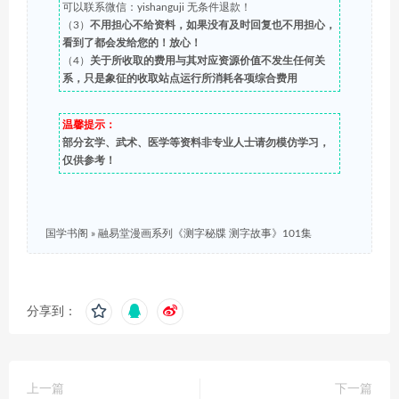
可以联系微信：yishanguji 无条件退款！
（3）
不用担心不给资料，如果没有及时回复也不用担心，
看到了都会发给您的！放心！
（4）
关于所收取的费用与其对应资源价值不发生任何关
系，只是象征的收取站点运行所消耗各项综合费用
温馨提示：
部分玄学、武术、医学等资料非专业人士请勿模仿学习，
仅供参考！
国学书阁
»
融易堂漫画系列《测字秘牒 测字故事》101集
分享到：
上一篇
下一篇