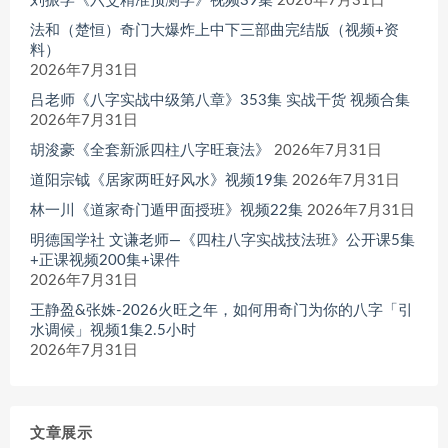
刘振学《六爻精准预测学》视频39集
2026年7月31日
法和（楚恒）奇门大爆炸上中下三部曲完结版（视频+资
料）
2026年7月31日
吕老师《八字实战中级第八章》353集 实战干货 视频合集
2026年7月31日
胡浚豪《全套新派四柱八字旺衰法》
2026年7月31日
道阳宗钺《居家两旺好风水》视频19集
2026年7月31日
林一川《道家奇门遁甲面授班》视频22集
2026年7月31日
明德国学社 文谦老师—《四柱八字实战技法班》公开课5集
+正课视频200集+课件
2026年7月31日
王静盈&张姝-2026火旺之年，如何用奇门为你的八字「引
水调候」视频1集2.5小时
2026年7月31日
文章展示