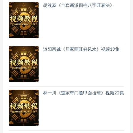
胡浚豪《全套新派四柱八字旺衰法》
道阳宗钺《居家两旺好风水》视频19集
林一川《道家奇门遁甲面授班》视频22集