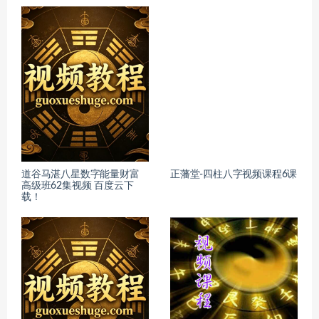
道谷马湛八星数字能量财富
正藩堂-四柱八字视频课程6课
高级班62集视频 百度云下
载！