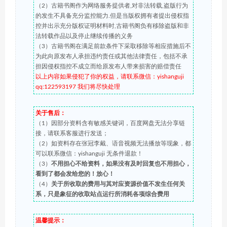
（2）古籍书阁作为网络服务提供者,对非法转载,盗版行为
的发生不具备充分监控能力.但是当版权拥有者提出侵权指
控并出示充分版权证明材料时,古籍书阁负有移除盗版和非
法转载作品以及停止继续传播的义务
（3）古籍书阁在满足前款条件下采取移除等相应措施后不
为此向原发布人承担违约责任或其他法律责任，包括不承
担因侵权指控不成立而给原发布人带来损害的赔偿责任
以上内容如果侵犯了你的权益，请联系微信：yishanguji
qq:122593197 我们将尽快处理
关于售后：
（1）因部分资料含有敏感关键词，百度网盘无法分享链
接，请联系客服进行发送；
（2）如资料存在张冠李戴、语音视频无法播放等现象，都
可以联系微信：yishanguji 无条件退款！
（3）
不用担心不给资料，如果没有及时回复也不用担心，
看到了都会发给您的！放心！
（4）
关于所收取的费用与其对应资源价值不发生任何关
系，只是象征的收取站点运行所消耗各项综合费用
温馨提示：