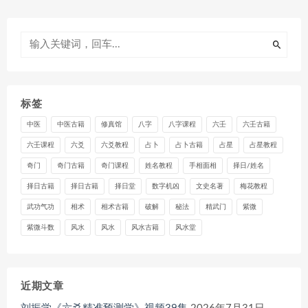
标签
中医
中医古籍
修真馆
八字
八字课程
六壬
六壬古籍
六壬课程
六爻
六爻教程
占卜
占卜古籍
占星
占星教程
奇门
奇门古籍
奇门课程
姓名教程
手相面相
择日/姓名
择日古籍
择日古籍
择日堂
数字机凶
文史名著
梅花教程
武功气功
相术
相术古籍
破解
秘法
精武门
紫微
紫微斗数
风水
风水
风水古籍
风水堂
近期文章