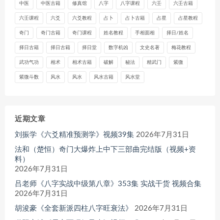
中医
中医古籍
修真馆
八字
八字课程
六壬
六壬古籍
六壬课程
六爻
六爻教程
占卜
占卜古籍
占星
占星教程
奇门
奇门古籍
奇门课程
姓名教程
手相面相
择日/姓名
择日古籍
择日古籍
择日堂
数字机凶
文史名著
梅花教程
武功气功
相术
相术古籍
破解
秘法
精武门
紫微
紫微斗数
风水
风水
风水古籍
风水堂
近期文章
刘振学《六爻精准预测学》视频39集
2026年7月31日
法和（楚恒）奇门大爆炸上中下三部曲完结版（视频+资
料）
2026年7月31日
吕老师《八字实战中级第八章》353集 实战干货 视频合集
2026年7月31日
胡浚豪《全套新派四柱八字旺衰法》
2026年7月31日