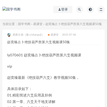
登录
当前位置：
国学书阁
易课堂
赵奕臻占卜绝技葫芦胜算六爻视频课50集
>
>
易善古籍（微:yishanguji）
易课堂
2025-07-06
赵奕臻占卜绝技葫芦胜算六爻视频课50集
ly070601 赵奕臻占卜绝技葫芦胜算六爻视频课
vip
赵奕臻最新《绝技葫芦六爻》教学视频50集，
具体目录如下：
01.精彩简述六爻应用及卦例
02.第一章、六爻天干地支讲解