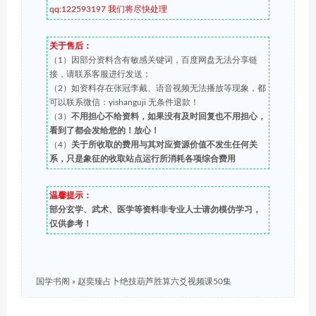
qq:122593197 我们将尽快处理
关于售后：
（1）因部分资料含有敏感关键词，百度网盘无法分享链
接，请联系客服进行发送；
（2）如资料存在张冠李戴、语音视频无法播放等现象，都
可以联系微信：yishanguji 无条件退款！
（3）
不用担心不给资料，如果没有及时回复也不用担心，
看到了都会发给您的！放心！
（4）
关于所收取的费用与其对应资源价值不发生任何关
系，只是象征的收取站点运行所消耗各项综合费用
温馨提示：
部分玄学、武术、医学等资料非专业人士请勿模仿学习，
仅供参考！
国学书阁
»
赵奕臻占卜绝技葫芦胜算六爻视频课50集