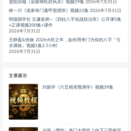
道阳宗钺《居家两旺好风水》视频19集
2026年7月31日
林一川《道家奇门遁甲面授班》视频22集
2026年7月31日
明德国学社 文谦老师—《四柱八字实战技法班》公开课5集
+正课视频200集+课件
2026年7月31日
王静盈&张姝-2026火旺之年，如何用奇门为你的八字「引
水调候」视频1集2.5小时
2026年7月31日
文章展示
刘振学《六爻精准预测学》视频39集
法和（楚恒）奇门大爆炸上中下三部曲完