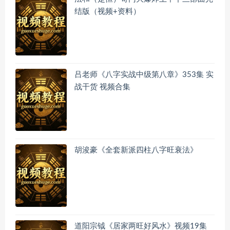
结版（视频+资料）
吕老师《八字实战中级第八章》353集 实
战干货 视频合集
胡浚豪《全套新派四柱八字旺衰法》
道阳宗钺《居家两旺好风水》视频19集