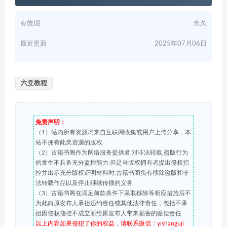
有效期
永久
最近更新
2025年07月06日
六爻教程
免责声明：
（1）站内所有资源均来自互联网收集或用户上传分享，本
站不拥有此类资源的版权
（2）古籍书阁作为网络服务提供者,对非法转载,盗版行为
的发生不具备充分监控能力.但是当版权拥有者提出侵权指
控并出示充分版权证明材料时,古籍书阁负有移除盗版和非
法转载作品以及停止继续传播的义务
（3）古籍书阁在满足前款条件下采取移除等相应措施后不
为此向原发布人承担违约责任或其他法律责任，包括不承
担因侵权指控不成立而给原发布人带来损害的赔偿责任
以上内容如果侵犯了你的权益，请联系微信：yishanguji