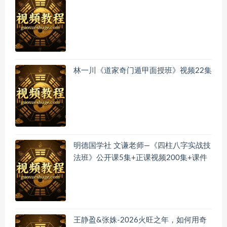
林一川《道家奇门遁甲面授班》视频22集
明德国学社 文谦老师—《四柱八字实战技
法班》公开课5集+正课视频200集+课件
王静盈&张姝-2026火旺之年，如何用奇