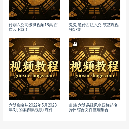
付刚六爻高级班视频18集 百
鬼鬼 道传古法六爻·筑基课视
度云下载！
频17集
六爻集略从2022年5月2023
曲炜 六爻易经风水四柱起名
年3月的案例集视频+课件
择日综合文件整理集合