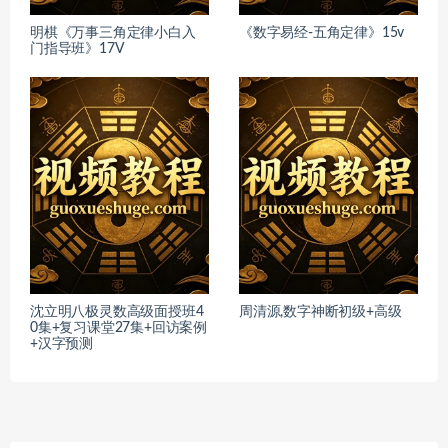
明棋《万事三角定律小白入
《数字易经-五角定律》15v
门指导班》17V
沈立明八极灵数高级面授班4
周清源,数字神断初级+高级
0集+复习课堂27集+回访案例
+汉字预测