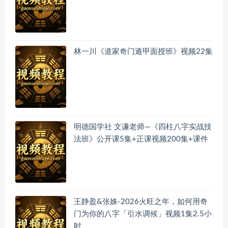
林一川《道家奇门遁甲面授班》视频22集
明德国学社 文谦老师—《四柱八字实战技
法班》公开课5集+正课视频200集+课件
王静盈&张姝-2026火旺之年，如何用奇
门为你的八字「引水调候」视频1集2.5小
时