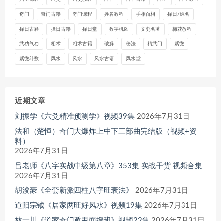
奇门
奇门古籍
奇门课程
姓名教程
手相面相
择日/姓名
择日古籍
择日古籍
择日堂
数字机凶
文史名著
梅花教程
武功气功
相术
相术古籍
破解
秘法
精武门
紫微
紫微斗数
风水
风水
风水古籍
风水堂
近期文章
刘振学《六爻精准预测学》视频39集
2026年7月31日
法和（楚恒）奇门大爆炸上中下三部曲完结版（视频+资
料）
2026年7月31日
吕老师《八字实战中级第八章》353集 实战干货 视频合集
2026年7月31日
胡浚豪《全套新派四柱八字旺衰法》
2026年7月31日
道阳宗钺《居家两旺好风水》视频19集
2026年7月31日
林一川《道家奇门遁甲面授班》视频22集
2026年7月31日