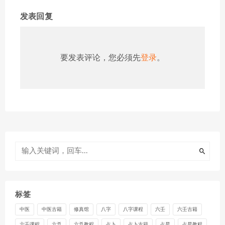
发表回复
要发表评论，您必须先
登录
。
标签
中医
中医古籍
修真馆
八字
八字课程
六壬
六壬古籍
六壬课程
六爻
六爻教程
占卜
占卜古籍
占星
占星教程