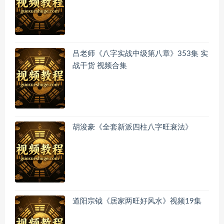
吕老师《八字实战中级第八章》353集 实
战干货 视频合集
胡浚豪《全套新派四柱八字旺衰法》
道阳宗钺《居家两旺好风水》视频19集