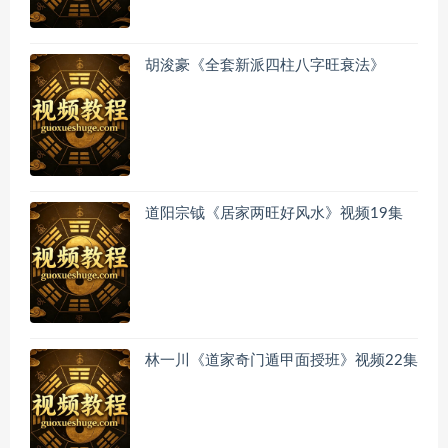
胡浚豪《全套新派四柱八字旺衰法》
道阳宗钺《居家两旺好风水》视频19集
林一川《道家奇门遁甲面授班》视频22集