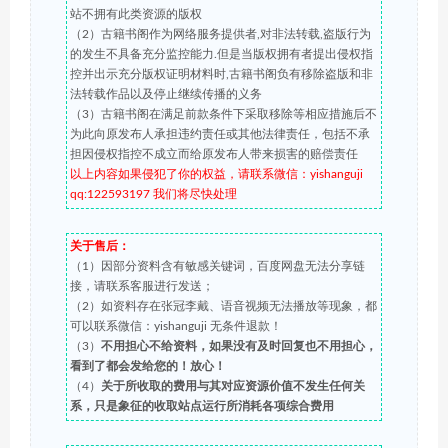
站不拥有此类资源的版权
（2）古籍书阁作为网络服务提供者,对非法转载,盗版行为
的发生不具备充分监控能力.但是当版权拥有者提出侵权指
控并出示充分版权证明材料时,古籍书阁负有移除盗版和非
法转载作品以及停止继续传播的义务
（3）古籍书阁在满足前款条件下采取移除等相应措施后不
为此向原发布人承担违约责任或其他法律责任，包括不承
担因侵权指控不成立而给原发布人带来损害的赔偿责任
以上内容如果侵犯了你的权益，请联系微信：yishanguji
qq:122593197 我们将尽快处理
关于售后：
（1）因部分资料含有敏感关键词，百度网盘无法分享链
接，请联系客服进行发送；
（2）如资料存在张冠李戴、语音视频无法播放等现象，都
可以联系微信：yishanguji 无条件退款！
（3）
不用担心不给资料，如果没有及时回复也不用担心，
看到了都会发给您的！放心！
（4）
关于所收取的费用与其对应资源价值不发生任何关
系，只是象征的收取站点运行所消耗各项综合费用