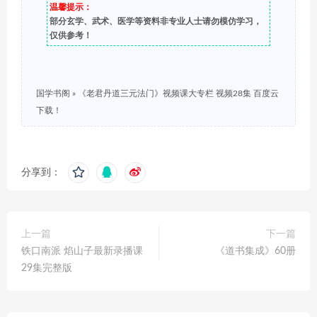
温馨提示：
部分玄学、武术、医学等资料非专业人士请勿模仿学习，
仅供参考！
国学书阁
»
《老君丹道三元法门》视频课大专栏 视频28集 百度云
下载！
分享到：
上一篇
下一篇
铁口南派 焰山子最新录播课
《道书集成》60册
29集完整版