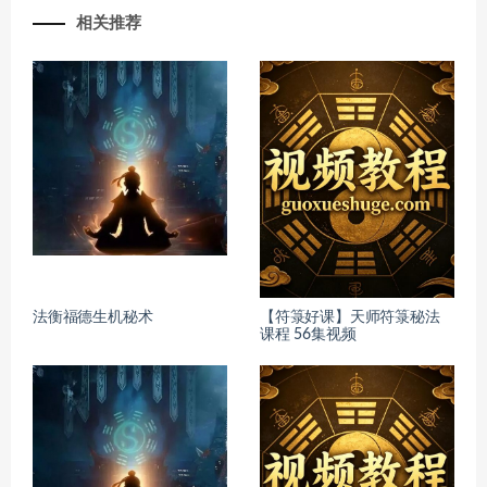
相关推荐
法衡福德生机秘术
【符箓好课】天师符箓秘法
课程 56集视频