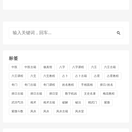
标签
中医
中医古籍
修真馆
八字
八字课程
六壬
六壬古籍
六壬课程
六爻
六爻教程
占卜
占卜古籍
占星
占星教程
奇门
奇门古籍
奇门课程
姓名教程
手相面相
择日/姓名
择日古籍
择日古籍
择日堂
数字机凶
文史名著
梅花教程
武功气功
相术
相术古籍
破解
秘法
精武门
紫微
紫微斗数
风水
风水
风水古籍
风水堂