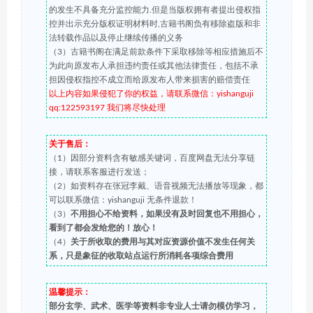
的发生不具备充分监控能力.但是当版权拥有者提出侵权指
控并出示充分版权证明材料时,古籍书阁负有移除盗版和非
法转载作品以及停止继续传播的义务
（3）古籍书阁在满足前款条件下采取移除等相应措施后不
为此向原发布人承担违约责任或其他法律责任，包括不承
担因侵权指控不成立而给原发布人带来损害的赔偿责任
以上内容如果侵犯了你的权益，请联系微信：yishanguji
qq:122593197 我们将尽快处理
关于售后：
（1）因部分资料含有敏感关键词，百度网盘无法分享链
接，请联系客服进行发送；
（2）如资料存在张冠李戴、语音视频无法播放等现象，都
可以联系微信：yishanguji 无条件退款！
（3）
不用担心不给资料，如果没有及时回复也不用担心，
看到了都会发给您的！放心！
（4）
关于所收取的费用与其对应资源价值不发生任何关
系，只是象征的收取站点运行所消耗各项综合费用
温馨提示：
部分玄学、武术、医学等资料非专业人士请勿模仿学习，