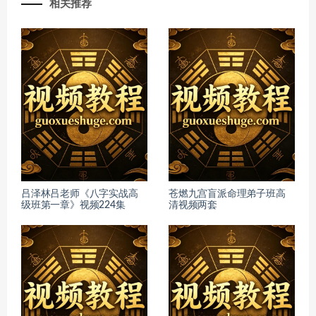
相关推荐
吕泽林吕老师《八字实战高
苍燃九宫盲派命理弟子班高
级班第一章》视频224集
清视频两套