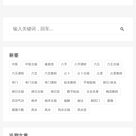
标签
中医
中医古籍
修真馆
八字
八字课程
六壬
六壬古籍
六壬课程
六爻
六爻教程
占卜
占卜古籍
占星
占星教程
奇门
奇门古籍
奇门课程
姓名教程
手相面相
择日/姓名
择日古籍
择日古籍
择日堂
数字机凶
文史名著
梅花教程
武功气功
相术
相术古籍
破解
秘法
精武门
紫微
紫微斗数
风水
风水
风水古籍
风水堂
近期文章