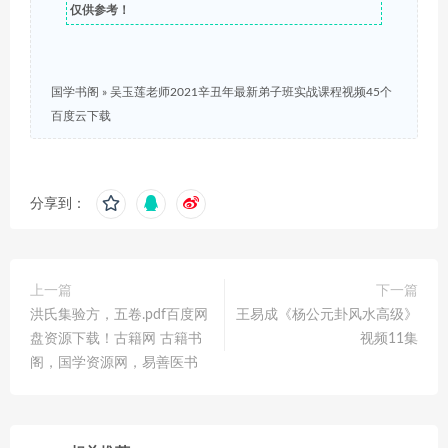
仅供参考！
国学书阁
»
吴玉莲老师2021辛丑年最新弟子班实战课程视频45个
百度云下载
分享到：
上一篇
下一篇
洪氏集验方，五卷.pdf百度网
王易成《杨公元卦风水高级》
盘资源下载！古籍网 古籍书
视频11集
阁，国学资源网，易善医书