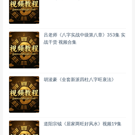
吕老师《八字实战中级第八章》353集 实
战干货 视频合集
胡浚豪《全套新派四柱八字旺衰法》
道阳宗钺《居家两旺好风水》视频19集