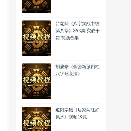
吕老师《八字实战中级
第八章》353集 实战干
货 视频合集
胡浚豪《全套新派四柱
八字旺衰法》
道阳宗钺《居家两旺好
风水》视频19集