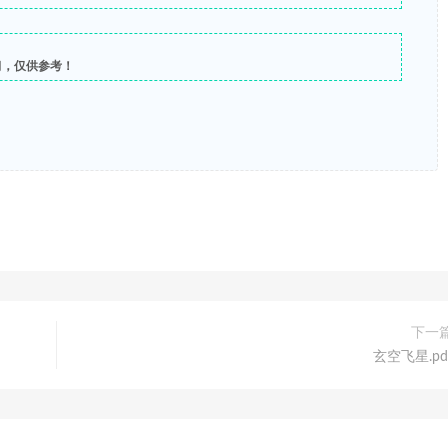
习，仅供参考！
下一
玄空飞星.pd