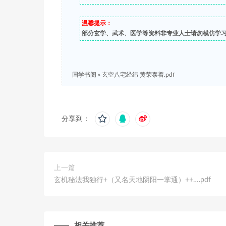
温馨提示：
部分玄学、武术、医学等资料非专业人士请勿模仿学
国学书阁
»
玄空八宅经纬 黄荣泰着.pdf
分享到：
上一篇
玄机秘法我独行+（又名天地阴阳一掌通）++….pdf
相关推荐