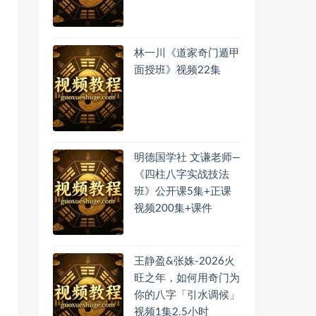
林一川《道家奇门遁甲
面授班》视频22集
明德国学社 文谦老师—
《四柱八字实战技法
班》公开课5集+正课
视频200集+课件
王静盈&张姝-2026火
旺之年，如何用奇门为
你的八字「引水调候」
视频1集2.5小时