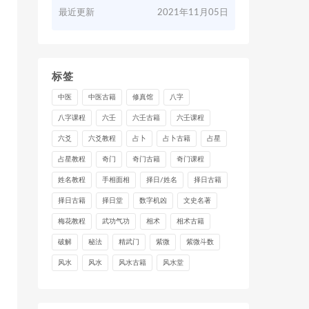
最近更新
2021年11月05日
标签
中医
中医古籍
修真馆
八字
八字课程
六壬
六壬古籍
六壬课程
六爻
六爻教程
占卜
占卜古籍
占星
占星教程
奇门
奇门古籍
奇门课程
姓名教程
手相面相
择日/姓名
择日古籍
择日古籍
择日堂
数字机凶
文史名著
梅花教程
武功气功
相术
相术古籍
破解
秘法
精武门
紫微
紫微斗数
风水
风水
风水古籍
风水堂