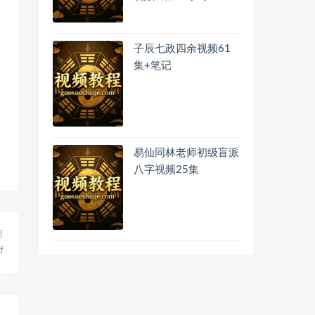
子辰七政四余视频61
集+笔记
易仙同林老师初级盲派
八字视频25集
篇
f