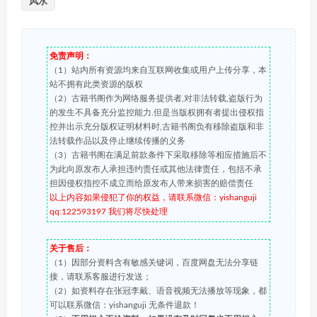
风水
免责声明：
（1）站内所有资源均来自互联网收集或用户上传分享，本
站不拥有此类资源的版权
（2）古籍书阁作为网络服务提供者,对非法转载,盗版行为
的发生不具备充分监控能力.但是当版权拥有者提出侵权指
控并出示充分版权证明材料时,古籍书阁负有移除盗版和非
法转载作品以及停止继续传播的义务
（3）古籍书阁在满足前款条件下采取移除等相应措施后不
为此向原发布人承担违约责任或其他法律责任，包括不承
担因侵权指控不成立而给原发布人带来损害的赔偿责任
以上内容如果侵犯了你的权益，请联系微信：yishanguji
qq:122593197 我们将尽快处理
关于售后：
（1）因部分资料含有敏感关键词，百度网盘无法分享链
接，请联系客服进行发送；
（2）如资料存在张冠李戴、语音视频无法播放等现象，都
可以联系微信：yishanguji 无条件退款！