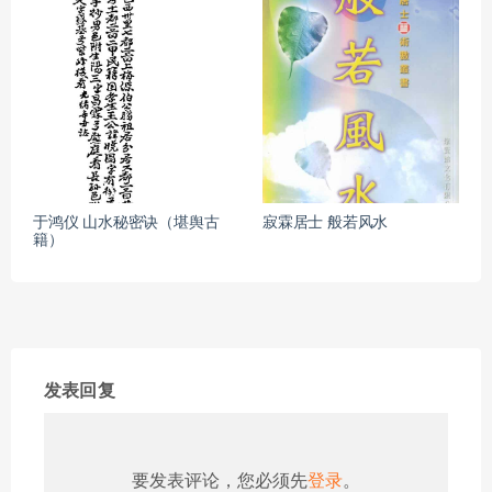
于鸿仪 山水秘密诀（堪舆古
寂霖居士 般若风水
籍）
发表回复
要发表评论，您必须先
登录
。