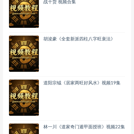
战干货 视频合集
胡浚豪《全套新派四柱八字旺衰法》
道阳宗钺《居家两旺好风水》视频19集
林一川《道家奇门遁甲面授班》视频22集