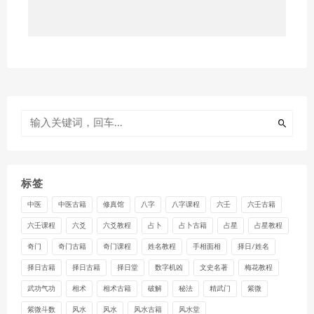
标签
中医
中医古籍
修真馆
八字
八字课程
六壬
六壬古籍
六壬课程
六爻
六爻教程
占卜
占卜古籍
占星
占星教程
奇门
奇门古籍
奇门课程
姓名教程
手相面相
择日/姓名
择日古籍
择日古籍
择日堂
数字机凶
文史名著
梅花教程
武功气功
相术
相术古籍
破解
秘法
精武门
紫微
紫微斗数
风水
风水
风水古籍
风水堂