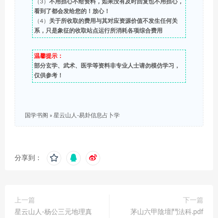
（3）
不用担心不给资料，如果没有及时回复也不用担心，
看到了都会发给您的！放心！
（4）
关于所收取的费用与其对应资源价值不发生任何关
系，只是象征的收取站点运行所消耗各项综合费用
温馨提示：
部分玄学、武术、医学等资料非专业人士请勿模仿学习，
仅供参考！
国学书阁
»
星云山人-易卦信息占卜学
分享到：
上一篇
下一篇
星云山人-杨公三元地理真
茅山六甲陰壇鬥法科.pdf