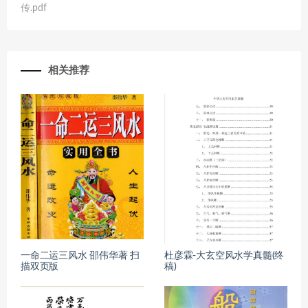
传.pdf
相关推荐
一命二运三风水 邵伟华著 扫
杜彦霖-大玄空风水学真髓(终
描双页版
稿)