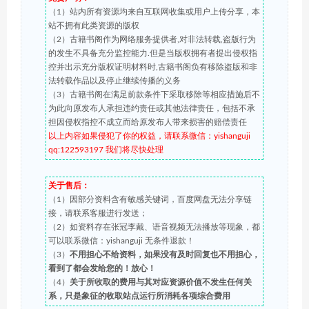
（1）站内所有资源均来自互联网收集或用户上传分享，本
站不拥有此类资源的版权
（2）古籍书阁作为网络服务提供者,对非法转载,盗版行为
的发生不具备充分监控能力.但是当版权拥有者提出侵权指
控并出示充分版权证明材料时,古籍书阁负有移除盗版和非
法转载作品以及停止继续传播的义务
（3）古籍书阁在满足前款条件下采取移除等相应措施后不
为此向原发布人承担违约责任或其他法律责任，包括不承
担因侵权指控不成立而给原发布人带来损害的赔偿责任
以上内容如果侵犯了你的权益，请联系微信：yishanguji
qq:122593197 我们将尽快处理
关于售后：
（1）因部分资料含有敏感关键词，百度网盘无法分享链
接，请联系客服进行发送；
（2）如资料存在张冠李戴、语音视频无法播放等现象，都
可以联系微信：yishanguji 无条件退款！
（3）
不用担心不给资料，如果没有及时回复也不用担心，
看到了都会发给您的！放心！
（4）
关于所收取的费用与其对应资源价值不发生任何关
系，只是象征的收取站点运行所消耗各项综合费用