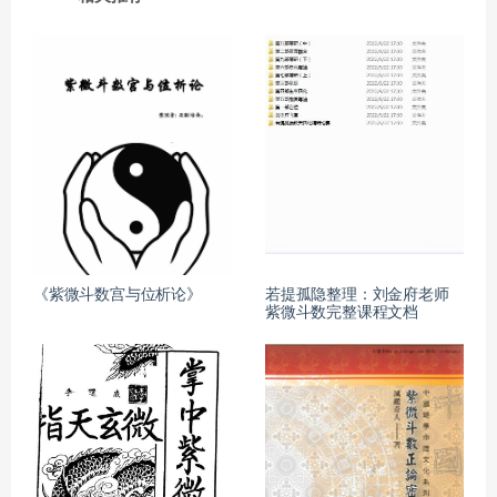
《紫微斗数宫与位析论》
若提孤隐整理：刘金府老师
紫微斗数完整课程文档