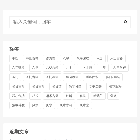
标签
中医
中医古籍
修真馆
八字
八字课程
六壬
六壬古籍
六壬课程
六爻
六爻教程
占卜
占卜古籍
占星
占星教程
奇门
奇门古籍
奇门课程
姓名教程
手相面相
择日/姓名
择日古籍
择日古籍
择日堂
数字机凶
文史名著
梅花教程
武功气功
相术
相术古籍
破解
秘法
精武门
紫微
紫微斗数
风水
风水
风水古籍
风水堂
近期文章