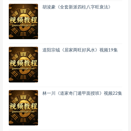
胡浚豪《全套新派四柱八字旺衰法》
道阳宗钺《居家两旺好风水》视频19集
林一川《道家奇门遁甲面授班》视频22集