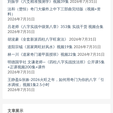
刘振学《六爻精准预测学》视频39集
2026年7月31日
法和（楚恒）奇门大爆炸上中下三部曲完结版（视频+资
料）
2026年7月31日
吕老师《八字实战中级第八章》353集 实战干货 视频合集
2026年7月31日
胡浚豪《全套新派四柱八字旺衰法》
2026年7月31日
道阳宗钺《居家两旺好风水》视频19集
2026年7月31日
林一川《道家奇门遁甲面授班》视频22集
2026年7月31日
明德国学社 文谦老师—《四柱八字实战技法班》公开课5集
+正课视频200集+课件
2026年7月31日
王静盈&张姝-2026火旺之年，如何用奇门为你的八字「引
水调候」视频1集2.5小时
2026年7月31日
文章展示