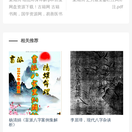
梁湘润 细批终身详解.pdf百度
梁湘润 之穷通宝鉴栏江网评
网盘资源下载！古籍网 古籍
注.pdf
书阁，国学资源网，易善医书
相关推荐
杨清娟《盲派八字案例集解
李居璋，现代八字杂谈
析》