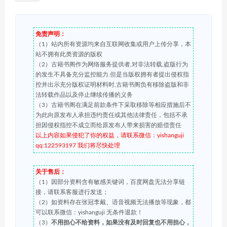
免责声明：
（1）站内所有资源均来自互联网收集或用户上传分享，本
站不拥有此类资源的版权
（2）古籍书阁作为网络服务提供者,对非法转载,盗版行为
的发生不具备充分监控能力.但是当版权拥有者提出侵权指
控并出示充分版权证明材料时,古籍书阁负有移除盗版和非
法转载作品以及停止继续传播的义务
（3）古籍书阁在满足前款条件下采取移除等相应措施后不
为此向原发布人承担违约责任或其他法律责任，包括不承
担因侵权指控不成立而给原发布人带来损害的赔偿责任
以上内容如果侵犯了你的权益，请联系微信：yishanguji
qq:122593197 我们将尽快处理
关于售后：
（1）因部分资料含有敏感关键词，百度网盘无法分享链
接，请联系客服进行发送；
（2）如资料存在张冠李戴、语音视频无法播放等现象，都
可以联系微信：yishanguji 无条件退款！
（3）
不用担心不给资料，如果没有及时回复也不用担心，