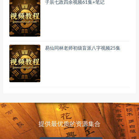
子辰七政四余视频61集+笔记
易仙同林老师初级盲派八字视频25集
提供最优质的资源集合