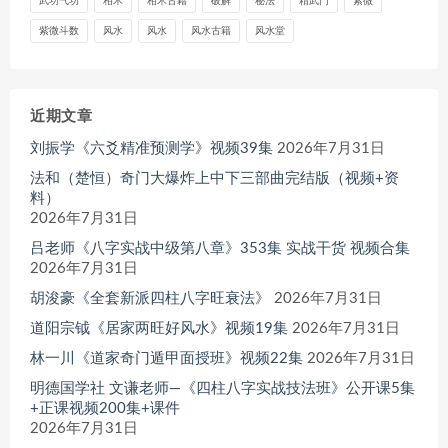
武功气功
相术
相术古籍
破解
秘法
精武门
紫微
紫微斗数
风水
风水
风水古籍
风水堂
近期文章
刘振学《六爻精准预测学》视频39集
2026年7月31日
法和（楚恒）奇门大爆炸上中下三部曲完结版（视频+资
料）
2026年7月31日
吕老师《八字实战中级第八章》353集 实战干货 视频合集
2026年7月31日
胡浚豪《全套新派四柱八字旺衰法》
2026年7月31日
道阳宗钺《居家两旺好风水》视频19集
2026年7月31日
林一川《道家奇门遁甲面授班》视频22集
2026年7月31日
明德国学社 文谦老师—《四柱八字实战技法班》公开课5集
+正课视频200集+课件
2026年7月31日