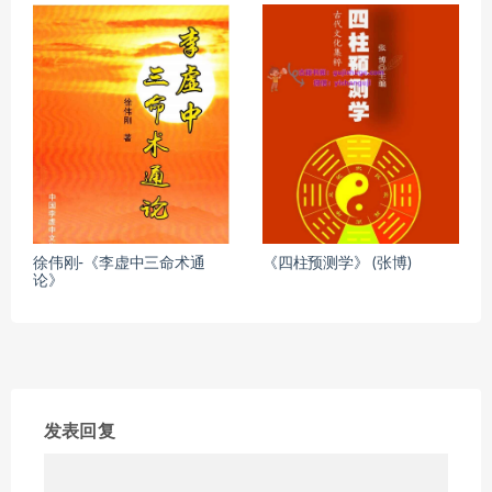
徐伟刚-《李虚中三命术通
《四柱预测学》 (张博)
论》
发表回复