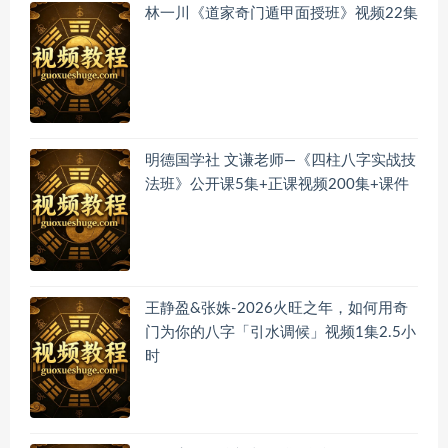
林一川《道家奇门遁甲面授班》视频22集
明德国学社 文谦老师—《四柱八字实战技
法班》公开课5集+正课视频200集+课件
王静盈&张姝-2026火旺之年，如何用奇
门为你的八字「引水调候」视频1集2.5小
时