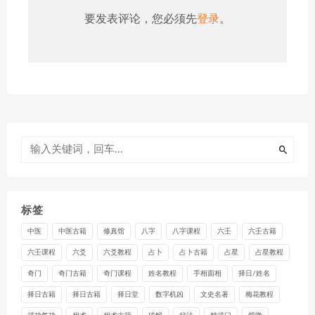
要发表评论，您必须先
登录
。
标签
中医
中医古籍
修真馆
八字
八字课程
六壬
六壬古籍
六壬课程
六爻
六爻教程
占卜
占卜古籍
占星
占星教程
奇门
奇门古籍
奇门课程
姓名教程
手相面相
择日/姓名
择日古籍
择日古籍
择日堂
数字机凶
文史名著
梅花教程