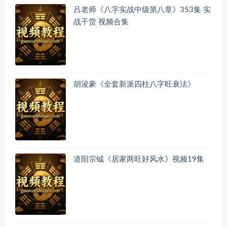
吕老师《八字实战中级第八章》353集 实
战干货 视频合集
胡浚豪《全套新派四柱八字旺衰法》
道阳宗钺《居家两旺好风水》视频19集