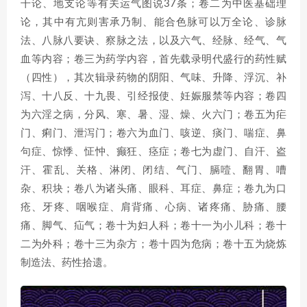
干论、地支论等有关运气图说37条；卷二为中医基础理
论，其中有亢则害承乃制、能合色脉可以万全论、诊脉
法、八脉八要诀、察脉之法，以及六气、经脉、经气、气
血等内容；卷三为药学内容，首先载录明代盛行的药性赋
（四性），其次辑录药物的阴阳、气味、升降、浮沉、补
泻、十八反、十九畏、引经报使、妊娠服禁等内容；卷四
为六淫之病，分风、寒、暑、湿、燥、火六门；卷五为疟
门、痢门、泄泻门；卷六为血门、咳逆、痰门、喘症、鼻
句症、惊悸、怔忡、癫狂、痉症；卷七为虚门、自汗、盗
汗、霍乱、关格、淋闭、闭结、气门、膈噎、翻胃、嘈
杂、积块；卷八为诸头痛、眼科、耳症、鼻症；卷九为口
疮、牙疼、咽喉症、肩背痛、心病、诸疼痛、胁痛、腰
痛、脚气、疝气；卷十为妇人科；卷十一为小儿科；卷十
二为外科；卷十三为杂方；卷十四为危病；卷十五为烧炼
制造法、药性拾遗。