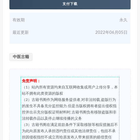
支付下载
有效期
永久
最近更新
2022年06月05日
中医古籍
免责声明：
（1）站内所有资源均来自互联网收集或用户上传分享，本
站不拥有此类资源的版权
（2）古籍书阁作为网络服务提供者,对非法转载,盗版行为
的发生不具备充分监控能力.但是当版权拥有者提出侵权指
控并出示充分版权证明材料时,古籍书阁负有移除盗版和非
法转载作品以及停止继续传播的义务
（3）古籍书阁在满足前款条件下采取移除等相应措施后不
为此向原发布人承担违约责任或其他法律责任，包括不承
担因侵权指控不成立而给原发布人带来损害的赔偿责任