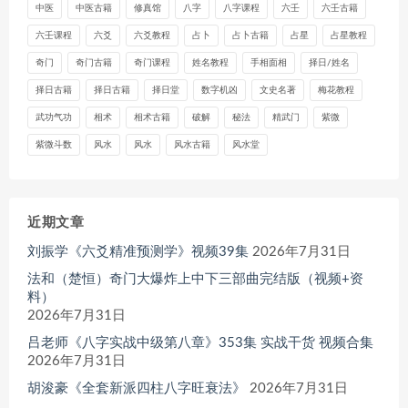
中医
中医古籍
修真馆
八字
八字课程
六壬
六壬古籍
六壬课程
六爻
六爻教程
占卜
占卜古籍
占星
占星教程
奇门
奇门古籍
奇门课程
姓名教程
手相面相
择日/姓名
择日古籍
择日古籍
择日堂
数字机凶
文史名著
梅花教程
武功气功
相术
相术古籍
破解
秘法
精武门
紫微
紫微斗数
风水
风水
风水古籍
风水堂
近期文章
刘振学《六爻精准预测学》视频39集
2026年7月31日
法和（楚恒）奇门大爆炸上中下三部曲完结版（视频+资
料）
2026年7月31日
吕老师《八字实战中级第八章》353集 实战干货 视频合集
2026年7月31日
胡浚豪《全套新派四柱八字旺衰法》
2026年7月31日