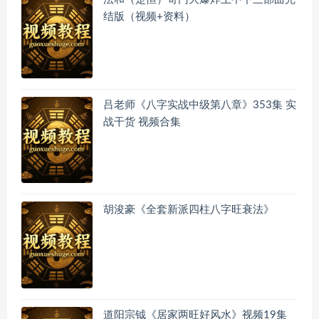
结版（视频+资料）
吕老师《八字实战中级第八章》353集 实
战干货 视频合集
胡浚豪《全套新派四柱八字旺衰法》
道阳宗钺《居家两旺好风水》视频19集