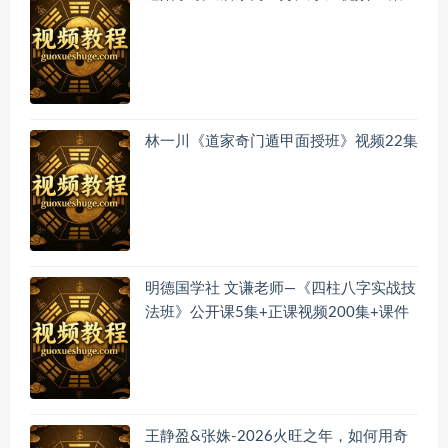
林一川《道家奇门遁甲面授班》视频22集
明德国学社 文谦老师—《四柱八字实战技
法班》公开课5集+正课视频200集+课件
王静盈&张姝-2026火旺之年，如何用奇