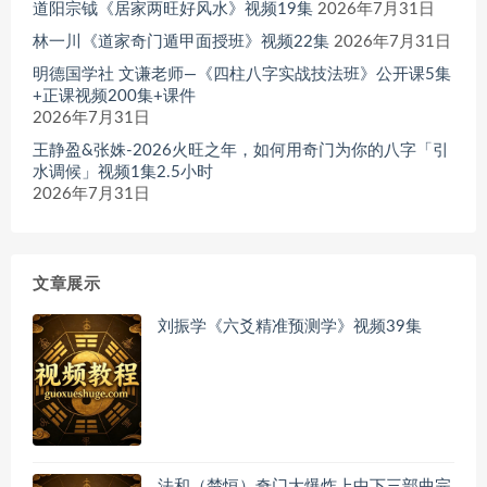
道阳宗钺《居家两旺好风水》视频19集
2026年7月31日
林一川《道家奇门遁甲面授班》视频22集
2026年7月31日
明德国学社 文谦老师—《四柱八字实战技法班》公开课5集
+正课视频200集+课件
2026年7月31日
王静盈&张姝-2026火旺之年，如何用奇门为你的八字「引
水调候」视频1集2.5小时
2026年7月31日
文章展示
刘振学《六爻精准预测学》视频39集
法和（楚恒）奇门大爆炸上中下三部曲完