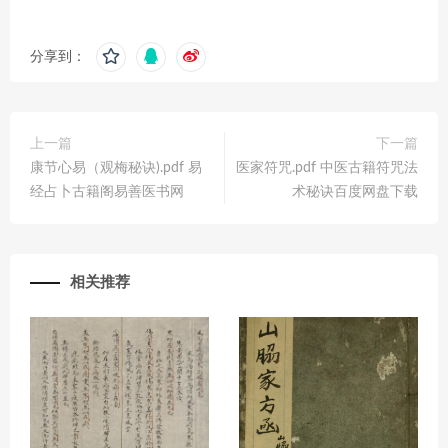
分享到：
上一篇
下一篇
康节心易（观梅秘诀).pdf 易
医家符咒.pdf 中医古籍符咒法
经占卜古籍阁易善医书网
术秘诀百度网盘下载
相关推荐