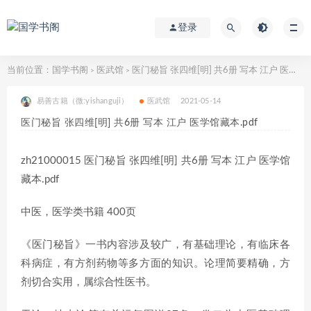
登录
当前位置：
国学书阁
医武馆
医门秘旨 张四维[明] 共6册 写本 江户 医学馆藏本.pdf
>
>
易善古籍（微:yishanguji）
医武馆
2021-05-14
医门秘旨 张四维[明] 共6册 写本 江户 医学馆藏本.pdf
zh21000015 医门秘旨 张四维[明] 共6册 写本 江户 医学馆
藏本.pdf
中医，医学类书籍 400页
《医门秘旨》一书内容涉及较广，有基础理论，有临床各
科病症，有方剂药物等多方面的知识。论理简要精确，方
剂切合实用，属综合性医书。