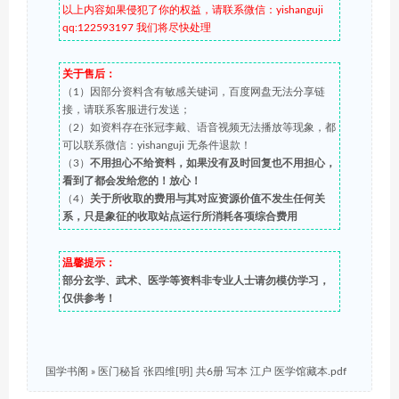
以上内容如果侵犯了你的权益，请联系微信：yishanguji
qq:122593197 我们将尽快处理
关于售后：
（1）因部分资料含有敏感关键词，百度网盘无法分享链
接，请联系客服进行发送；
（2）如资料存在张冠李戴、语音视频无法播放等现象，都
可以联系微信：yishanguji 无条件退款！
（3）
不用担心不给资料，如果没有及时回复也不用担心，
看到了都会发给您的！放心！
（4）
关于所收取的费用与其对应资源价值不发生任何关
系，只是象征的收取站点运行所消耗各项综合费用
温馨提示：
部分玄学、武术、医学等资料非专业人士请勿模仿学习，
仅供参考！
国学书阁
»
医门秘旨 张四维[明] 共6册 写本 江户 医学馆藏本.pdf